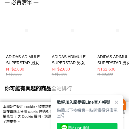
一 必買清單 一
ADIDAS ADIMULE
ADIDAS ADIMULE
ADIDAS ADIMUL
SUPERSTAR 男女 涼
SUPERSTAR 男女 涼
SUPERSTAR 男
拖鞋 LC0415
拖鞋 LC0422
拖鞋 LC0423
NT$2,630
NT$2,630
NT$2,630
NT$3,290
NT$3,290
NT$3,290
你可能有興趣的商品
全站排行
歡迎加入摩曼頓Line官方帳號
本網站中使用 cookie，欲查詢有關本網站使用 cookie 方式之詳情，及若您不希
點擊以下按鈕第一時間獲得好康訊
熱門標籤
望在電腦上使用 cookie 時應如何變更電腦的 cookie 設定，請參閱本網站「
隱私
息👇
權條款
」之 Cookie 聲明。您繼續使用本網站即表示您同意本公司得按本網站使
用條款之 Cookie 聲明使用 cookie。
了解更多 >
連結 LINE 帳號