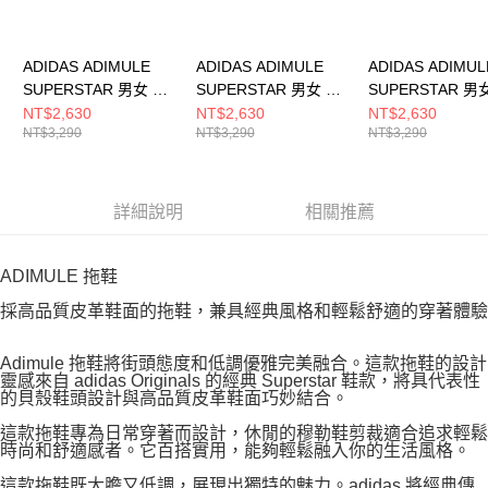
ADIDAS ADIMULE
ADIDAS ADIMULE
ADIDAS ADIMUL
SUPERSTAR 男女 涼
SUPERSTAR 男女 涼
SUPERSTAR 男
拖鞋 LC0415
拖鞋 LC0422
拖鞋 LC0423
NT$2,630
NT$2,630
NT$2,630
NT$3,290
NT$3,290
NT$3,290
詳細說明
相關推薦
ADIMULE 拖鞋
採高品質皮革鞋面的拖鞋，兼具經典風格和輕鬆舒適的穿著體驗
Adimule 拖鞋將街頭態度和低調優雅完美融合。這款拖鞋的設計
靈感來自 adidas Originals 的經典 Superstar 鞋款，將具代表性
的貝殼鞋頭設計與高品質皮革鞋面巧妙結合。
這款拖鞋專為日常穿著而設計，休閒的穆勒鞋剪裁適合追求輕鬆
時尚和舒適感者。它百搭實用，能夠輕鬆融入你的生活風格。
這款拖鞋既大膽又低調，展現出獨特的魅力。adidas 將經典傳