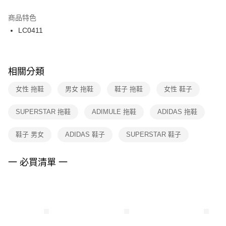
結帳頁面，進行簡訊認證並確認金額後，即可完成結帳。
２．訂單成立數日內，您將收到繳費通知簡訊。
商品特色
付款後門市自取
３．收到繳費通知簡訊後14天內，點擊此簡訊中的連結，可透過四大超商／
LC0411
每筆NT$100，滿NT$1,500(含以上)免運費
ATM／網路銀行／等多元方式進行付款，方視為交易完成。
※ 請注意：結帳手續完成當下不需立刻繳費，但若您需要取消訂單，請聯絡
購買商品的店家。未經商家同意取消之訂單仍視為有效，需透過AFTEE先享
後付繳納相關費用。
※ 交易是否成功請以「AFTEE先享後付 」之結帳頁面顯示為準，若有關於
相關分類
是否繳費成功／繳費後需取消欲退款等相關疑問，請聯繫「AFTEE先享後付
客戶支援中心」
https://netprotections.freshdesk.com/support/home
女性 拖鞋
男女 拖鞋
鞋子 拖鞋
女性 鞋子
【注意事項】
SUPERSTAR 拖鞋
ADIMULE 拖鞋
ADIDAS 拖鞋
１．透過由恩沛科技股份有限公司提供之「AFTEE先享後付」服務完成之交
易，需依本服務之必要範圍內提供個人資料，並將交易相關給付款項請求債
權轉讓予恩沛科技股份有限公司。
鞋子 男女
ADIDAS 鞋子
SUPERSTAR 鞋子
２．關於個人資料處理事宜，請瀏覽以下網址：
https://aftee.tw/terms/#terms3
３．未成年的使用者請事先徵得法定代理人或監護人之同意方可使用
一 必買清單 一
「AFTEE先享後付」，若未經同意申辦者引起之損失，本公司不負相關責
任。
４．使用「AFTEE先享後付」時，將依據個別帳號之用戶狀況，依本公司即
時審查核予不同之上限額度；若仍有額度不足之情形，本公司將視審查結果
請求用戶進行身份認證。
５．嚴禁一人註冊多個帳號或使用他人資訊註冊。若發現惡意使用之情形，
恩沛科技股份有限公司將有權停止該用戶之使用額度並採取法律行動。