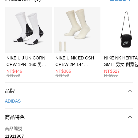
信用卡分期付款
3 期 0 利率 每期
NT$1,096
21家銀行
合作金庫商業銀行
第一商業銀行
LINE Pay
華南商業銀行
彰化商業銀行
Apple Pay
上海商業儲蓄銀行
台北富邦商業銀行
國泰世華商業銀行
兆豐國際商業銀行
悠遊付
臺灣中小企業銀行
台中商業銀行
NIKE U J UNICORN
NIKE U NK ED CSH
NIKE NK HERIT
匯豐（台灣）商業銀行
華泰商業銀行
CRW 1PR -160 男女
CREW 2P-144
SMIT 男女 側背
全盈+PAY
聯邦商業銀行
遠東國際商業銀行
中統襪 FZ3393100
EMBRDY 男女 短統襪
BA5871010
NT$446
NT$365
NT$527
元大商業銀行
永豐商業銀行
NT$550
NT$450
NT$650
AFTEE先享後付
FZ3073133
玉山商業銀行
星展（台灣）商業銀行
相關說明
台新國際商業銀行
中國信託商業銀行
品牌
【關於「AFTEE先享後付」】
台灣樂天信用卡公司
AFTEE先享後付是「在收到商品之後才付款」的支付方式。 讓您購物簡單
運送方式
ADIDAS
便利好安心！
１．簡單：不需註冊會員、不需綁卡、不需儲值。
7-11取貨(快速到店)
２．便利：只要手機號碼，簡訊認證，即可結帳。
商品特色
每筆NT$100，滿NT$1,500(含以上)免運費
３．安心：先確認商品／服務後，再付款。
商品編號
宅配
【「AFTEE先享後付」結帳流程】
１．於結帳方式選擇「AFTEE先享後付」後，將跳轉至「AFTEE先享後付」
11911967
每筆NT$100，滿NT$1,500(含以上)免運費