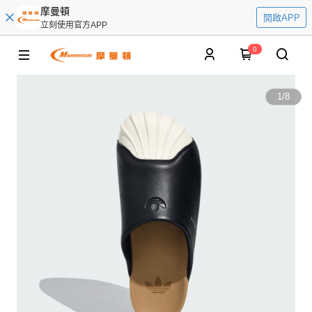
摩曼頓
開啟APP
立刻使用官方APP
0
1
/
8