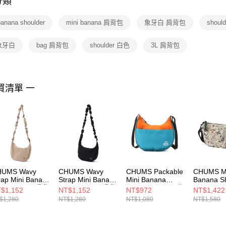
分類
【注意事
１．透過由
banana shoulder
mini banana 肩背包
象牙白 肩背包
shou
交易，需
求債權轉
２．關於
 象牙白
bag 肩背包
shoulder 白色
3L 肩背包
https://aft
３．未成
「AFTE
任。
買清單 一
４．使用「
即時審查
結果請求
５．嚴禁
形，恩沛
動。
HUMS Wavy
CHUMS Wavy
CHUMS Packable
CHUMS M
rap Mini Banana
Strap Mini Banana
Mini Banana
Banana S
oulder Bag肩背
Shoulder Bag肩背
Shoulder Bag可收
Sweat N
$1,152
NT$1,152
NT$972
NT$1,422
(約3L) 米色
包(約3L) 黑色
納肩背包(約3L)
包
$1,280
NT$1,280
NT$1,080
NT$1,580
604142B001
CH604142K001
Teal Crazy
CH60360
CH604137C094