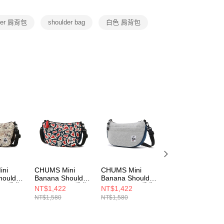
項】
恩沛科技股份有限公司提供之「AFTEE先享後付」服務完成之
lder 肩背包
shoulder bag
白色 肩背包
依本服務之必要範圍內提供個人資料，並將交易相關給付款項請
讓予恩沛科技股份有限公司。
個人資料處理事宜，請瀏覽以下網址：
ee.tw/terms/#terms3
年的使用者請事先徵得法定代理人或監護人之同意方可使用
E先享後付」，若未經同意申辦者引起之損失，本公司不負相關責
AFTEE先享後付」時，將依據個別帳號之用戶狀況，依本公司
核予不同之上限額度；若仍有額度不足之情形，本公司將視審查
用戶進行身份認證。
一人註冊多個帳號或使用他人資訊註冊。若發現惡意使用之情
科技股份有限公司將有權停止該用戶之使用額度並採取法律行
ini
CHUMS Mini
CHUMS Mini
CHUMS Mini
houlder
Banana Shoulder
Banana Shoulder
Banana Shoulder
ylon肩背
Sweat Nylon肩背
Sweat Nylon肩背
Sweat Nylon側背
NT$1,422
NT$1,422
NT$790
包
包 灰/藍
包
NT$1,580
NT$1,580
NT$1,580
9Z356
CH603609Z357
CH603609G019
CH603609Z322