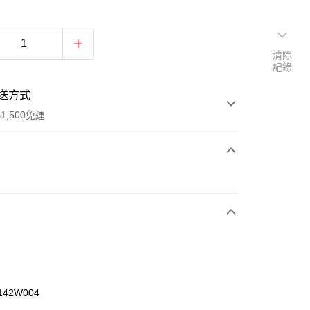
清除
紀錄
送方式
1,500免運
次付款
期付款
0 利率 每期
NT$426
21家銀行
庫商業銀行
第一商業銀行
業銀行
彰化商業銀行
業儲蓄銀行
台北富邦商業銀行
華商業銀行
兆豐國際商業銀行
142W004
小企業銀行
台中商業銀行