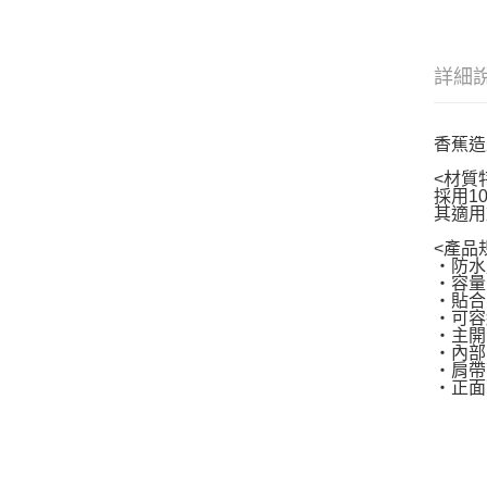
詳細
香蕉造
<材質
採用1
其適用
<產品
・防水
・容量
・貼合
・可容
・主開
・內部
・肩帶
・正面下