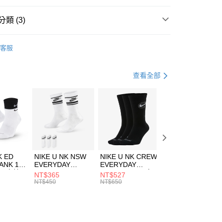
台灣）商業銀行
華泰商業銀行
業銀行
遠東國際商業銀行
類 (3)
業銀行
永豐商業銀行
享後付
業銀行
星展（台灣）商業銀行
HUMS
配件
客服
際商業銀行
中國信託商業銀行
FTEE先享後付」】
包袋
側背包
天信用卡公司
先享後付是「在收到商品之後才付款」的支付方式。 讓您購物簡單
心！
休閒戶外
配件
查看全部
：不需註冊會員、不需綁卡、不需儲值。
：只要手機號碼，簡訊認證，即可結帳。
(快速到店)
：先確認商品／服務後，再付款。
00，滿NT$1,500(含以上)免運費
EE先享後付」結帳流程】
方式選擇「AFTEE先享後付」後，將跳轉至「AFTEE先享後
頁面，進行簡訊認證並確認金額後，即可完成結帳。
00，滿NT$1,500(含以上)免運費
成立數日內，您將收到繳費通知簡訊。
費通知簡訊後14天內，點擊此簡訊中的連結，可透過四大超商
市自取
K ED
NIKE U NK NSW
NIKE U NK CREW
NIKE U NK
網路銀行／等多元方式進行付款，方視為交易完成。
ANK 1P
EVERYDAY
EVERYDAY
EVERYDAY LTW
00，滿NT$1,500(含以上)免運費
：結帳手續完成當下不需立刻繳費，但若您需要取消訂單，請聯
 男 中統
ESSENTIAL CR
BBALL 3PR 男女
ANKLE 3PR 男女
NT$365
NT$527
NT$365
的店家。未經商家同意取消之訂單仍視為有效，需透過AFTEE
8104
男女 短統襪
長統襪
踝襪 SX7677010
NT$450
NT$650
NT$450
繳納相關費用。
DX5089103
DA2123010
否成功請以「AFTEE先享後付 」之結帳頁面顯示為準，若有關於
功／繳費後需取消欲退款等相關疑問，請聯繫「AFTEE先享後
援中心」
https://netprotections.freshdesk.com/support/home