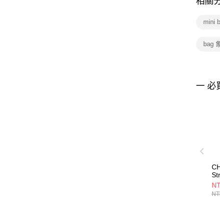
相關
mini 
bag
一 必
C
St
Sh
NT
包
NT
CH