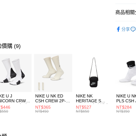
匯豐（
全盈+PAY
聯邦商
商品相關分
元大商
AFTEE先
玉山商
品牌
C
相關說明
分享
台新國
【關於「A
運動配件
台灣樂
AFTEE
便利好安
運動類型
運送方式
價購 (9)
１．簡單
２．便利
7-11取貨
３．安心
每筆NT$1
【「AFT
宅配
１．於結帳
付」結帳
每筆NT$1
２．訂單
３．收到繳
付款後門
KE U J
NIKE U NK ED
NIKE NK
NIKE U N
／ATM／
NICORN CRW
CSH CREW 2P-
HERITAGE S
PLS CSH 
每筆NT$1
※ 請注意
R -160 男女 中
144 EMBRDY 男
SMIT 男女 側背包
144 DBL
$446
NT$365
NT$527
NT$284
絡購買商品
襪 FZ3393100
女 短統襪
BA5871010
襪 DH405
$550
NT$450
NT$650
NT$350
先享後付
FZ3073133
※ 交易是
是否繳費成
付客戶支