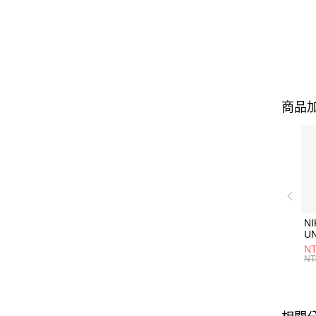
商品加
NI
U
1P
NT
統
NT