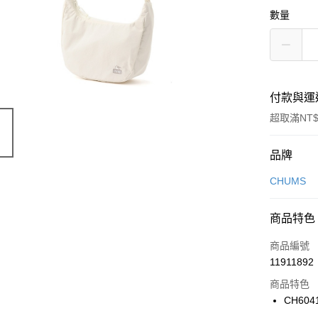
數量
付款與運
超取滿NT$
付款方式
品牌
信用卡一
CHUMS
信用卡分
商品特色
3 期 
商品編號
合作金
LINE Pay
11911892
華南商
Apple Pay
上海商
商品特色
國泰世
CH604
悠遊付
臺灣中