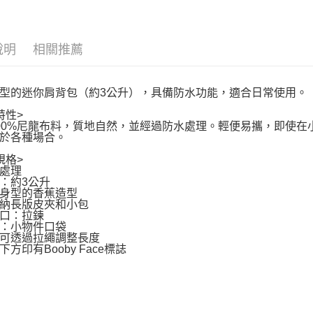
說明
相關推薦
型的迷你肩背包（約3公升），具備防水功能，適合日常使用。
特性>
00%尼龍布料，質地自然，並經過防水處理。輕便易攜，即使
於各種場合。
規格>
處理
：約3公升
身型的香蕉造型
納長版皮夾和小包
口：拉鍊
：小物件口袋
可透過拉繩調整長度
方印有Booby Face標誌