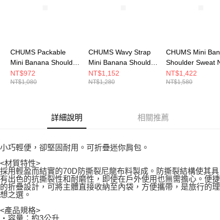
CHUMS Packable
CHUMS Wavy Strap
CHUMS Mini Ba
Mini Banana Shoulder
Mini Banana Shoulder
Shoulder Sweat 
Bag可收納肩背包(約
Bag肩背包(約3L) 黑色
肩背包 FoodJour
NT$972
NT$1,152
NT$1,422
NT$1,080
NT$1,280
NT$1,580
3L) Teal Crazy
CH604142K001
CH603609Z377
CH604137C094
詳細說明
相關推薦
小巧輕便，卻堅固耐用。可折疊迷你肩包。
<材質特性>
採用輕盈而結實的70D防撕裂尼龍布料製成。防撕裂結構使其具
有出色的抗撕裂性和耐磨性，即使在戶外使用也無需擔心。便捷
的折疊設計，可將主體直接收納至內袋，方便攜帶，是旅行的理
想之選。
<產品規格>
・容量：約3公升