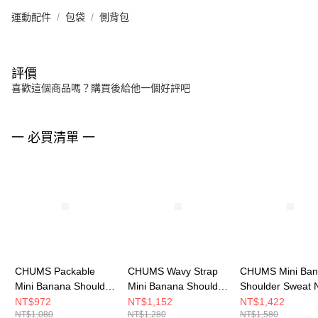
運動配件
包袋
側背包
評價
喜歡這個商品嗎？購買後給他一個好評吧
一 必買清單 一
CHUMS Packable
CHUMS Wavy Strap
CHUMS Mini Ba
Mini Banana Shoulder
Mini Banana Shoulder
Shoulder Sweat 
Bag可收納肩背包(約
Bag肩背包(約3L) 黑色
肩背包 FoodJour
NT$972
NT$1,152
NT$1,422
NT$1,080
NT$1,280
NT$1,580
3L) Teal Crazy
CH604142K001
CH603609Z377