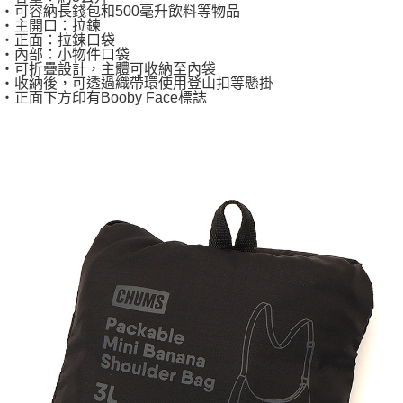
・可容納長錢包和500毫升飲料等物品
・主開口：拉鍊
・正面：拉鍊口袋
・內部：小物件口袋
・可折疊設計，主體可收納至內袋
・收納後，可透過織帶環使用登山扣等懸掛
・正面下方印有Booby Face標誌