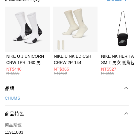
信用卡分期付款
3 期 0 利率 每期
NT$360
21家銀行
合作金庫商業銀行
第一商業銀行
LINE Pay
華南商業銀行
彰化商業銀行
Apple Pay
上海商業儲蓄銀行
台北富邦商業銀行
國泰世華商業銀行
兆豐國際商業銀行
悠遊付
臺灣中小企業銀行
台中商業銀行
NIKE U J UNICORN
NIKE U NK ED CSH
NIKE NK HERIT
匯豐（台灣）商業銀行
華泰商業銀行
CRW 1PR -160 男女
CREW 2P-144
SMIT 男女 側背
全盈+PAY
聯邦商業銀行
遠東國際商業銀行
中統襪 FZ3393100
EMBRDY 男女 短統襪
BA5871010
NT$446
NT$365
NT$527
元大商業銀行
永豐商業銀行
NT$550
NT$450
NT$650
AFTEE先享後付
FZ3073133
玉山商業銀行
星展（台灣）商業銀行
相關說明
台新國際商業銀行
中國信託商業銀行
品牌
【關於「AFTEE先享後付」】
台灣樂天信用卡公司
AFTEE先享後付是「在收到商品之後才付款」的支付方式。 讓您購物簡單
運送方式
CHUMS
便利好安心！
１．簡單：不需註冊會員、不需綁卡、不需儲值。
7-11取貨(快速到店)
２．便利：只要手機號碼，簡訊認證，即可結帳。
商品特色
每筆NT$100，滿NT$1,500(含以上)免運費
３．安心：先確認商品／服務後，再付款。
商品編號
宅配
【「AFTEE先享後付」結帳流程】
１．於結帳方式選擇「AFTEE先享後付」後，將跳轉至「AFTEE先享後付」
11911883
每筆NT$100，滿NT$1,500(含以上)免運費