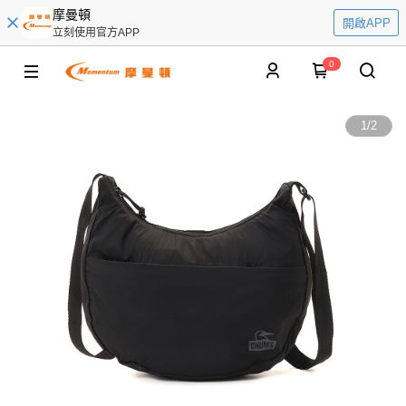
摩曼頓
開啟APP
立刻使用官方APP
0
1
/
2