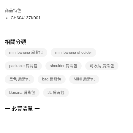
結帳頁面，進行簡訊認證並確認金額後，即可完成結帳。
２．訂單成立數日內，您將收到繳費通知簡訊。
商品特色
付款後門市自取
３．收到繳費通知簡訊後14天內，點擊此簡訊中的連結，可透過四大超商／
CH604137K001
每筆NT$100，滿NT$1,500(含以上)免運費
ATM／網路銀行／等多元方式進行付款，方視為交易完成。
※ 請注意：結帳手續完成當下不需立刻繳費，但若您需要取消訂單，請聯絡
購買商品的店家。未經商家同意取消之訂單仍視為有效，需透過AFTEE先享
後付繳納相關費用。
※ 交易是否成功請以「AFTEE先享後付 」之結帳頁面顯示為準，若有關於
相關分類
是否繳費成功／繳費後需取消欲退款等相關疑問，請聯繫「AFTEE先享後付
客戶支援中心」
https://netprotections.freshdesk.com/support/home
mini banana 肩背包
mini banana shoulder
【注意事項】
packable 肩背包
shoulder 肩背包
可收納 肩背包
１．透過由恩沛科技股份有限公司提供之「AFTEE先享後付」服務完成之交
易，需依本服務之必要範圍內提供個人資料，並將交易相關給付款項請求債
權轉讓予恩沛科技股份有限公司。
黑色 肩背包
bag 肩背包
MINI 肩背包
２．關於個人資料處理事宜，請瀏覽以下網址：
https://aftee.tw/terms/#terms3
Banana 肩背包
3L 肩背包
３．未成年的使用者請事先徵得法定代理人或監護人之同意方可使用
「AFTEE先享後付」，若未經同意申辦者引起之損失，本公司不負相關責
任。
一 必買清單 一
４．使用「AFTEE先享後付」時，將依據個別帳號之用戶狀況，依本公司即
時審查核予不同之上限額度；若仍有額度不足之情形，本公司將視審查結果
請求用戶進行身份認證。
５．嚴禁一人註冊多個帳號或使用他人資訊註冊。若發現惡意使用之情形，
恩沛科技股份有限公司將有權停止該用戶之使用額度並採取法律行動。