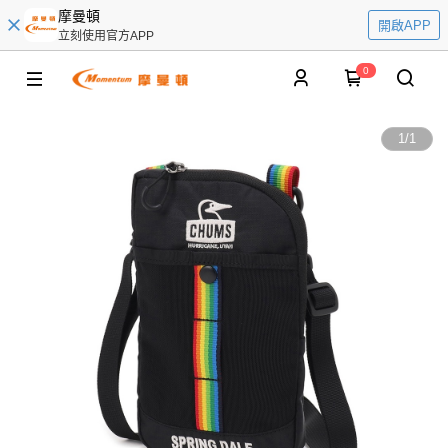
摩曼頓
開啟APP
立刻使用官方APP
0
1
/
1