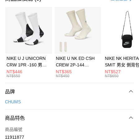
信用卡分期付款
3 期 0 利率 每期
NT$326
21家銀行
合作金庫商業銀行
第一商業銀行
LINE Pay
華南商業銀行
彰化商業銀行
Apple Pay
上海商業儲蓄銀行
台北富邦商業銀行
國泰世華商業銀行
兆豐國際商業銀行
悠遊付
臺灣中小企業銀行
台中商業銀行
NIKE U J UNICORN
NIKE U NK ED CSH
NIKE NK HERIT
匯豐（台灣）商業銀行
華泰商業銀行
CRW 1PR -160 男女
CREW 2P-144
SMIT 男女 側背
全盈+PAY
聯邦商業銀行
遠東國際商業銀行
中統襪 FZ3393100
EMBRDY 男女 短統襪
BA5871010
NT$446
NT$365
NT$527
元大商業銀行
永豐商業銀行
NT$550
NT$450
NT$650
AFTEE先享後付
FZ3073133
玉山商業銀行
星展（台灣）商業銀行
相關說明
台新國際商業銀行
中國信託商業銀行
品牌
【關於「AFTEE先享後付」】
台灣樂天信用卡公司
AFTEE先享後付是「在收到商品之後才付款」的支付方式。 讓您購物簡單
運送方式
CHUMS
便利好安心！
１．簡單：不需註冊會員、不需綁卡、不需儲值。
7-11取貨(快速到店)
２．便利：只要手機號碼，簡訊認證，即可結帳。
商品特色
每筆NT$100，滿NT$1,500(含以上)免運費
３．安心：先確認商品／服務後，再付款。
商品編號
宅配
【「AFTEE先享後付」結帳流程】
１．於結帳方式選擇「AFTEE先享後付」後，將跳轉至「AFTEE先享後付」
11911877
每筆NT$100，滿NT$1,500(含以上)免運費