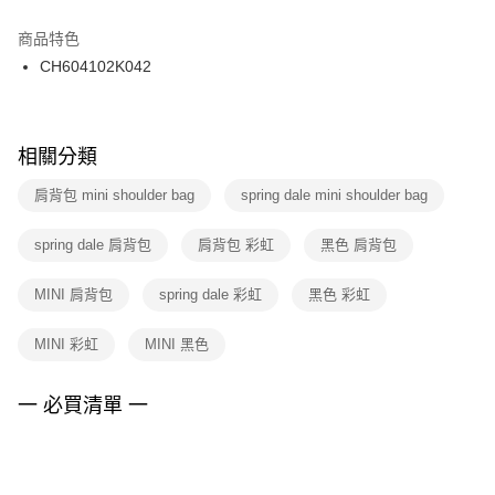
結帳頁面，進行簡訊認證並確認金額後，即可完成結帳。
２．訂單成立數日內，您將收到繳費通知簡訊。
商品特色
付款後門市自取
３．收到繳費通知簡訊後14天內，點擊此簡訊中的連結，可透過四大超商／
CH604102K042
每筆NT$100，滿NT$1,500(含以上)免運費
ATM／網路銀行／等多元方式進行付款，方視為交易完成。
※ 請注意：結帳手續完成當下不需立刻繳費，但若您需要取消訂單，請聯絡
購買商品的店家。未經商家同意取消之訂單仍視為有效，需透過AFTEE先享
後付繳納相關費用。
※ 交易是否成功請以「AFTEE先享後付 」之結帳頁面顯示為準，若有關於
相關分類
是否繳費成功／繳費後需取消欲退款等相關疑問，請聯繫「AFTEE先享後付
客戶支援中心」
https://netprotections.freshdesk.com/support/home
肩背包 mini shoulder bag
spring dale mini shoulder bag
【注意事項】
spring dale 肩背包
肩背包 彩虹
黑色 肩背包
１．透過由恩沛科技股份有限公司提供之「AFTEE先享後付」服務完成之交
易，需依本服務之必要範圍內提供個人資料，並將交易相關給付款項請求債
權轉讓予恩沛科技股份有限公司。
MINI 肩背包
spring dale 彩虹
黑色 彩虹
２．關於個人資料處理事宜，請瀏覽以下網址：
https://aftee.tw/terms/#terms3
MINI 彩虹
MINI 黑色
３．未成年的使用者請事先徵得法定代理人或監護人之同意方可使用
「AFTEE先享後付」，若未經同意申辦者引起之損失，本公司不負相關責
任。
一 必買清單 一
４．使用「AFTEE先享後付」時，將依據個別帳號之用戶狀況，依本公司即
時審查核予不同之上限額度；若仍有額度不足之情形，本公司將視審查結果
請求用戶進行身份認證。
５．嚴禁一人註冊多個帳號或使用他人資訊註冊。若發現惡意使用之情形，
恩沛科技股份有限公司將有權停止該用戶之使用額度並採取法律行動。