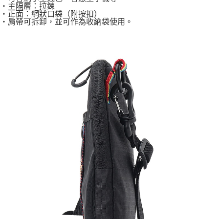
・主隔層：拉鍊
・正面：網狀口袋（附按扣）
・肩帶可拆卸，並可作為收納袋使用。