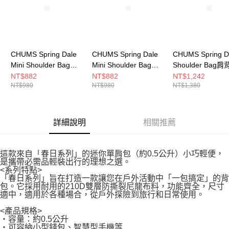
CHUMS Spring Dale
CHUMS Spring Dale
CHUMS Spring D
Mini Shoulder Bag肩
Mini Shoulder Bag肩
Shoulder Bag
背包 藍色/米色
背包 黑/白
(約2L) 黑/彩虹
NT$882
NT$882
NT$1,242
NT$980
NT$980
NT$1,380
CH604102A099
CH604102K071
CH604101K042
詳細說明
相關推薦
這款來自「春日系列」的迷你單肩包（約0.5公升）小巧輕便，
是攜帶必需品輕裝出行的理想之選。
<系列特點>
「春日系列」旨在打造一款讓您在戶外活動中「一包搞定」的背
包。它採用耐用的210D雙層防撕裂尼龍布料，功能齊全，尺寸
適中，適用於各種場合，從戶外探險到旅行和日常使用。
<產品規格>
・容量：約0.5公升
・可容納小型錢包、智慧型手機等