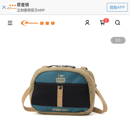
摩曼頓
開啟APP
立刻使用官方APP
0
1
/
1