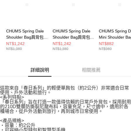
CHUMS Spring Dale
CHUMS Spring Dale
CHUMS Spring D
Shoulder Bag肩背包
Shoulder Bag肩背包
Mini Shoulder B
(約2L) 黑/白
(約2L) 黑/彩虹
背包 藍色/米色
NT$1,242
NT$1,242
NT$882
NT$1,380
NT$1,380
NT$980
CH604101K071
CH604101K042
CH604102A099
詳細說明
相關推薦
這款來自「春日系列」的輕便單肩包（約2公升）非常適合日常
使用、戶外活動和旅行。
<系列特點>
「春日系列」旨在打造一款值得信賴的日常戶外背包。採用耐用
的210D雙層防撕裂尼龍布料，容量充足，尺寸適中，適用於各
種場合，從戶外活動到旅行，再到城市日常使用。
<產品規格>
・容量：約2公升
・可容納小型錢包和智慧型手機