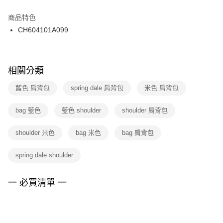
結帳頁面，進行簡訊認證並確認金額後，即可完成結帳。
２．訂單成立數日內，您將收到繳費通知簡訊。
商品特色
付款後門市自取
３．收到繳費通知簡訊後14天內，點擊此簡訊中的連結，可透過四大超商／
CH604101A099
每筆NT$100，滿NT$1,500(含以上)免運費
ATM／網路銀行／等多元方式進行付款，方視為交易完成。
※ 請注意：結帳手續完成當下不需立刻繳費，但若您需要取消訂單，請聯絡
購買商品的店家。未經商家同意取消之訂單仍視為有效，需透過AFTEE先享
後付繳納相關費用。
※ 交易是否成功請以「AFTEE先享後付 」之結帳頁面顯示為準，若有關於
相關分類
是否繳費成功／繳費後需取消欲退款等相關疑問，請聯繫「AFTEE先享後付
客戶支援中心」
https://netprotections.freshdesk.com/support/home
藍色 肩背包
spring dale 肩背包
米色 肩背包
【注意事項】
bag 藍色
藍色 shoulder
shoulder 肩背包
１．透過由恩沛科技股份有限公司提供之「AFTEE先享後付」服務完成之交
易，需依本服務之必要範圍內提供個人資料，並將交易相關給付款項請求債
權轉讓予恩沛科技股份有限公司。
shoulder 米色
bag 米色
bag 肩背包
２．關於個人資料處理事宜，請瀏覽以下網址：
https://aftee.tw/terms/#terms3
spring dale shoulder
３．未成年的使用者請事先徵得法定代理人或監護人之同意方可使用
「AFTEE先享後付」，若未經同意申辦者引起之損失，本公司不負相關責
任。
一 必買清單 一
４．使用「AFTEE先享後付」時，將依據個別帳號之用戶狀況，依本公司即
時審查核予不同之上限額度；若仍有額度不足之情形，本公司將視審查結果
請求用戶進行身份認證。
５．嚴禁一人註冊多個帳號或使用他人資訊註冊。若發現惡意使用之情形，
恩沛科技股份有限公司將有權停止該用戶之使用額度並採取法律行動。