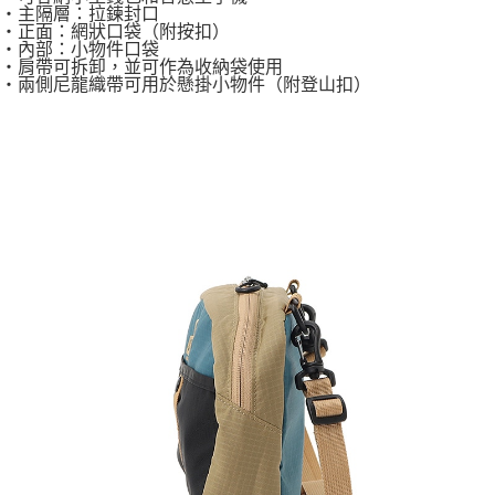
・主隔層：拉鍊封口
・正面：網狀口袋（附按扣）
・內部：小物件口袋
・肩帶可拆卸，並可作為收納袋使用
・兩側尼龍織帶可用於懸掛小物件（附登山扣）