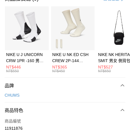
信用卡分期付款
3 期 0 利率 每期
NT$460
21家銀行
合作金庫商業銀行
第一商業銀行
LINE Pay
華南商業銀行
彰化商業銀行
Apple Pay
上海商業儲蓄銀行
台北富邦商業銀行
國泰世華商業銀行
兆豐國際商業銀行
悠遊付
臺灣中小企業銀行
台中商業銀行
NIKE U J UNICORN
NIKE U NK ED CSH
NIKE NK HERIT
匯豐（台灣）商業銀行
華泰商業銀行
CRW 1PR -160 男女
CREW 2P-144
SMIT 男女 側背
全盈+PAY
聯邦商業銀行
遠東國際商業銀行
中統襪 FZ3393100
EMBRDY 男女 短統襪
BA5871010
NT$446
NT$365
NT$527
元大商業銀行
永豐商業銀行
NT$550
NT$450
NT$650
AFTEE先享後付
FZ3073133
玉山商業銀行
星展（台灣）商業銀行
相關說明
台新國際商業銀行
中國信託商業銀行
品牌
【關於「AFTEE先享後付」】
台灣樂天信用卡公司
AFTEE先享後付是「在收到商品之後才付款」的支付方式。 讓您購物簡單
運送方式
CHUMS
便利好安心！
１．簡單：不需註冊會員、不需綁卡、不需儲值。
7-11取貨(快速到店)
２．便利：只要手機號碼，簡訊認證，即可結帳。
商品特色
每筆NT$100，滿NT$1,500(含以上)免運費
３．安心：先確認商品／服務後，再付款。
商品編號
宅配
【「AFTEE先享後付」結帳流程】
１．於結帳方式選擇「AFTEE先享後付」後，將跳轉至「AFTEE先享後付」
11911876
每筆NT$100，滿NT$1,500(含以上)免運費