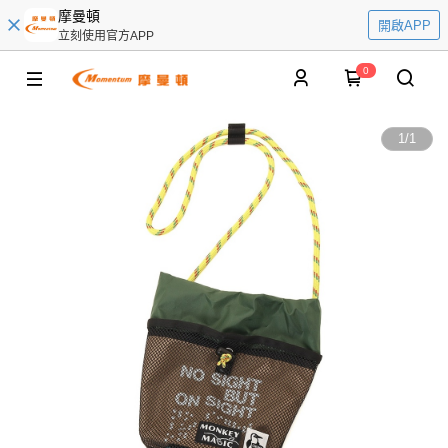
摩曼頓
開啟APP
立刻使用官方APP
0
1
/
1