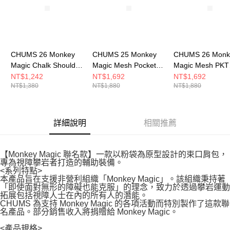
CHUMS 26 Monkey
CHUMS 25 Monkey
CHUMS 26 Monk
Magic Chalk Shoulder
Magic Mesh Pocket
Magic Mesh PKT
Bag肩背包 黑色
Collect Shoulder Bag
Collect SHL Ba
NT$1,242
NT$1,692
NT$1,692
NT$1,380
NT$1,880
NT$1,880
CH604077K001
肩背包
包(約5L) Crazy
CH603884K001
CH604075C004
詳細說明
相關推薦
【Monkey Magic 聯名款】一款以粉袋為原型設計的束口肩包，
專為視障攀岩者打造的輔助裝備。
<系列特點>
本產品旨在支援非營利組織「Monkey Magic」。該組織秉持著
「即使面對無形的障礙也能克服」的理念，致力於透過攀岩運動
拓展包括視障人士在內的所有人的潛能。
CHUMS 為支持 Monkey Magic 的各項活動而特別製作了這款聯
名產品。部分銷售收入將捐贈給 Monkey Magic。
<產品規格>