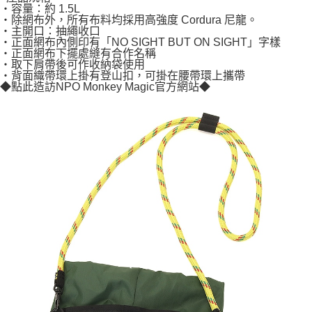
・容量：約 1.5L
・除網布外，所有布料均採用高強度 Cordura 尼龍。
・主開口：抽繩收口
・正面網布內側印有「NO SIGHT BUT ON SIGHT」字樣
・正面網布下擺處縫有合作名稱
・取下肩帶後可作收納袋使用
・背面織帶環上掛有登山扣，可掛在腰帶環上攜帶
◆點此造訪NPO Monkey Magic官方網站◆