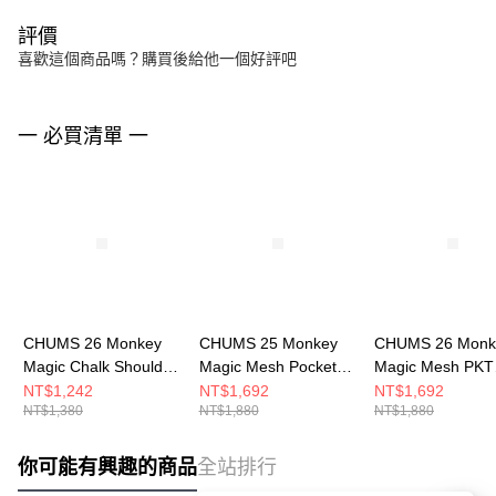
評價
喜歡這個商品嗎？購買後給他一個好評吧
一 必買清單 一
CHUMS 26 Monkey
CHUMS 25 Monkey
CHUMS 26 Monk
Magic Chalk Shoulder
Magic Mesh Pocket
Magic Mesh PKT
Bag肩背包 黑色
Collect Shoulder Bag
Collect SHL Ba
NT$1,242
NT$1,692
NT$1,692
NT$1,380
NT$1,880
NT$1,880
CH604077K001
肩背包
包(約5L) Crazy
CH603884K001
CH604075C004
你可能有興趣的商品
全站排行