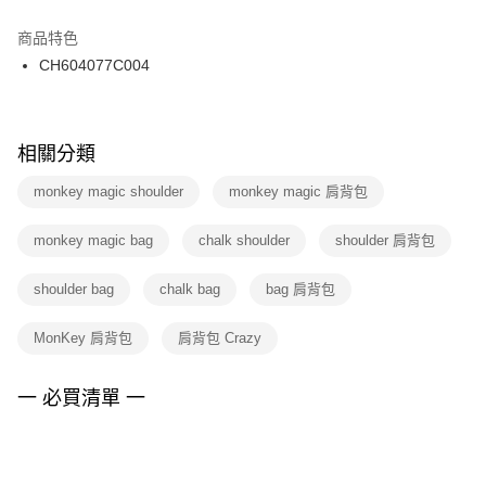
結帳頁面，進行簡訊認證並確認金額後，即可完成結帳。
２．訂單成立數日內，您將收到繳費通知簡訊。
商品特色
付款後門市自取
３．收到繳費通知簡訊後14天內，點擊此簡訊中的連結，可透過四大超商／
CH604077C004
每筆NT$100，滿NT$1,500(含以上)免運費
ATM／網路銀行／等多元方式進行付款，方視為交易完成。
※ 請注意：結帳手續完成當下不需立刻繳費，但若您需要取消訂單，請聯絡
購買商品的店家。未經商家同意取消之訂單仍視為有效，需透過AFTEE先享
後付繳納相關費用。
※ 交易是否成功請以「AFTEE先享後付 」之結帳頁面顯示為準，若有關於
相關分類
是否繳費成功／繳費後需取消欲退款等相關疑問，請聯繫「AFTEE先享後付
客戶支援中心」
https://netprotections.freshdesk.com/support/home
monkey magic shoulder
monkey magic 肩背包
【注意事項】
monkey magic bag
chalk shoulder
shoulder 肩背包
１．透過由恩沛科技股份有限公司提供之「AFTEE先享後付」服務完成之交
易，需依本服務之必要範圍內提供個人資料，並將交易相關給付款項請求債
權轉讓予恩沛科技股份有限公司。
shoulder bag
chalk bag
bag 肩背包
２．關於個人資料處理事宜，請瀏覽以下網址：
https://aftee.tw/terms/#terms3
MonKey 肩背包
肩背包 Crazy
３．未成年的使用者請事先徵得法定代理人或監護人之同意方可使用
「AFTEE先享後付」，若未經同意申辦者引起之損失，本公司不負相關責
任。
一 必買清單 一
４．使用「AFTEE先享後付」時，將依據個別帳號之用戶狀況，依本公司即
時審查核予不同之上限額度；若仍有額度不足之情形，本公司將視審查結果
請求用戶進行身份認證。
５．嚴禁一人註冊多個帳號或使用他人資訊註冊。若發現惡意使用之情形，
恩沛科技股份有限公司將有權停止該用戶之使用額度並採取法律行動。