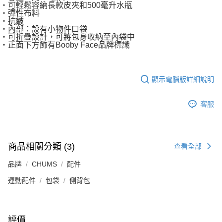
・可輕鬆容納長款皮夾和500毫升水瓶
・彈性布料
・抗皺
・內部：設有小物件口袋
・可折疊設計，可將包身收納至內袋中
・正面下方飾有Booby Face品牌標識
顯示電腦版詳細說明
客服
商品相關分類 (3)
查看全部
品牌
CHUMS
配件
運動配件
包袋
側背包
評價