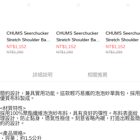
CHUMS Seerchucker
CHUMS Seerchucker
CHUMS Seerchu
Stretch Shoulder Bag
Stretch Shoulder Bag
Stretch Shoulder
肩背包 米灰色
肩背包 深藍
肩背包 卡其綠
NT$1,152
NT$1,152
NT$1,152
NT$1,280
NT$1,280
NT$1,280
CH604147G057
CH604147N001
CH604147M022
詳細說明
相關推薦
簡約設計，兼具實用功能。這款輕巧易攜的泡泡紗單肩包，採用
優質布料製成。
<材質特性>
採用100%聚酯纖維泡泡紗布料，具有良好的彈性。布料表面紋
理設計，防止黏身，透氣性極佳。刻意省略內襯，打造出輕盈簡
約的設計。
<產品規格>
・容量：約1.5公升