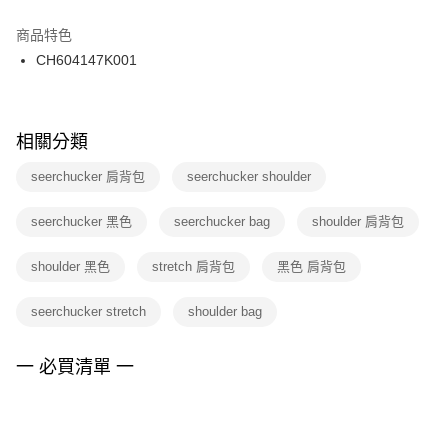
結帳頁面，進行簡訊認證並確認金額後，即可完成結帳。
２．訂單成立數日內，您將收到繳費通知簡訊。
商品特色
付款後門市自取
３．收到繳費通知簡訊後14天內，點擊此簡訊中的連結，可透過四大超商／
CH604147K001
每筆NT$100，滿NT$1,500(含以上)免運費
ATM／網路銀行／等多元方式進行付款，方視為交易完成。
※ 請注意：結帳手續完成當下不需立刻繳費，但若您需要取消訂單，請聯絡
購買商品的店家。未經商家同意取消之訂單仍視為有效，需透過AFTEE先享
後付繳納相關費用。
※ 交易是否成功請以「AFTEE先享後付 」之結帳頁面顯示為準，若有關於
相關分類
是否繳費成功／繳費後需取消欲退款等相關疑問，請聯繫「AFTEE先享後付
客戶支援中心」
https://netprotections.freshdesk.com/support/home
seerchucker 肩背包
seerchucker shoulder
【注意事項】
seerchucker 黑色
seerchucker bag
shoulder 肩背包
１．透過由恩沛科技股份有限公司提供之「AFTEE先享後付」服務完成之交
易，需依本服務之必要範圍內提供個人資料，並將交易相關給付款項請求債
權轉讓予恩沛科技股份有限公司。
shoulder 黑色
stretch 肩背包
黑色 肩背包
２．關於個人資料處理事宜，請瀏覽以下網址：
https://aftee.tw/terms/#terms3
seerchucker stretch
shoulder bag
３．未成年的使用者請事先徵得法定代理人或監護人之同意方可使用
「AFTEE先享後付」，若未經同意申辦者引起之損失，本公司不負相關責
任。
一 必買清單 一
４．使用「AFTEE先享後付」時，將依據個別帳號之用戶狀況，依本公司即
時審查核予不同之上限額度；若仍有額度不足之情形，本公司將視審查結果
請求用戶進行身份認證。
５．嚴禁一人註冊多個帳號或使用他人資訊註冊。若發現惡意使用之情形，
恩沛科技股份有限公司將有權停止該用戶之使用額度並採取法律行動。