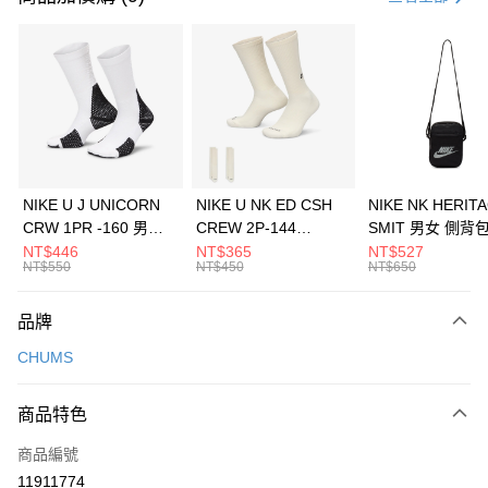
信用卡分期付款
3 期 0 利率 每期
NT$426
21家銀行
合作金庫商業銀行
第一商業銀行
LINE Pay
華南商業銀行
彰化商業銀行
Apple Pay
上海商業儲蓄銀行
台北富邦商業銀行
國泰世華商業銀行
兆豐國際商業銀行
悠遊付
臺灣中小企業銀行
台中商業銀行
NIKE U J UNICORN
NIKE U NK ED CSH
NIKE NK HERIT
匯豐（台灣）商業銀行
華泰商業銀行
CRW 1PR -160 男女
CREW 2P-144
SMIT 男女 側背
全盈+PAY
聯邦商業銀行
遠東國際商業銀行
中統襪 FZ3393100
EMBRDY 男女 短統襪
BA5871010
NT$446
NT$365
NT$527
元大商業銀行
永豐商業銀行
NT$550
NT$450
NT$650
AFTEE先享後付
FZ3073133
玉山商業銀行
星展（台灣）商業銀行
相關說明
台新國際商業銀行
中國信託商業銀行
品牌
【關於「AFTEE先享後付」】
台灣樂天信用卡公司
AFTEE先享後付是「在收到商品之後才付款」的支付方式。 讓您購物簡單
運送方式
CHUMS
便利好安心！
１．簡單：不需註冊會員、不需綁卡、不需儲值。
7-11取貨(快速到店)
２．便利：只要手機號碼，簡訊認證，即可結帳。
商品特色
每筆NT$100，滿NT$1,500(含以上)免運費
３．安心：先確認商品／服務後，再付款。
商品編號
宅配
【「AFTEE先享後付」結帳流程】
１．於結帳方式選擇「AFTEE先享後付」後，將跳轉至「AFTEE先享後付」
11911774
每筆NT$100，滿NT$1,500(含以上)免運費