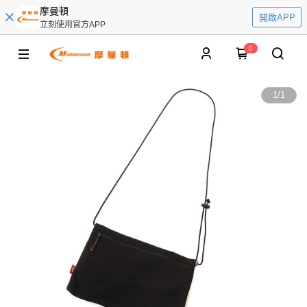
摩曼頓
開啟APP
立刻使用官方APP
0
1
/
1