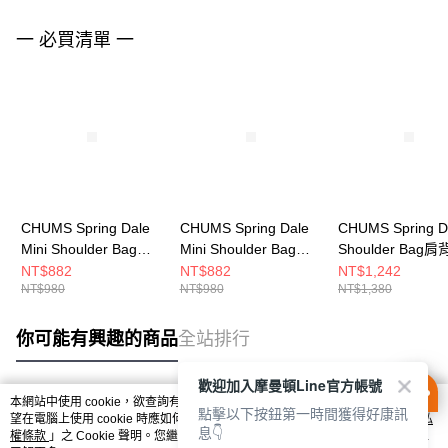
一 必買清單 一
CHUMS Spring Dale
CHUMS Spring Dale
CHUMS Spring D
Mini Shoulder Bag肩
Mini Shoulder Bag肩
Shoulder Bag
背包 藍色/米色
背包 黑/彩虹
(約2L) 黑/白
NT$882
NT$882
NT$1,242
NT$980
NT$980
NT$1,380
CH604102A099
CH604102K042
CH604101K071
你可能有興趣的商品
全站排行
歡迎加入摩曼頓Line官方帳號
本網站中使用 cookie，欲查詢有關本網站使用 cookie 方式之詳情，及若您不希
點擊以下按鈕第一時間獲得好康訊
熱門標籤
望在電腦上使用 cookie 時應如何變更電腦的 cookie 設定，請參閱本網站「
隱私
息👇
權條款
」之 Cookie 聲明。您繼續使用本網站即表示您同意本公司得按本網站使