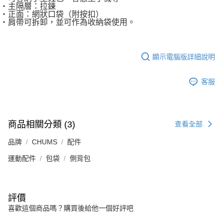
・主隔層：拉鍊
・正面：網狀口袋（附按扣）
・肩帶可拆卸，並可作為收納袋使用。
顯示電腦版詳細說明
客服
商品相關分類 (3)
查看全部
品牌
CHUMS
配件
運動配件
包袋
側背包
評價
喜歡這個商品嗎？購買後給他一個好評吧