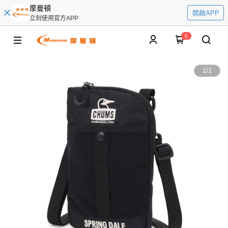
摩曼頓
開啟APP
立刻使用官方APP
0
1
/
1