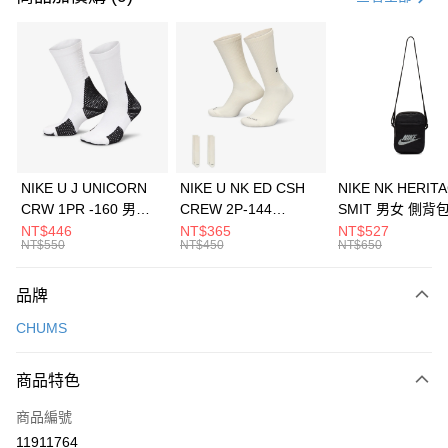
信用卡分期付款
3 期 0 利率 每期
NT$326
21家銀行
合作金庫商業銀行
第一商業銀行
LINE Pay
華南商業銀行
彰化商業銀行
Apple Pay
上海商業儲蓄銀行
台北富邦商業銀行
國泰世華商業銀行
兆豐國際商業銀行
悠遊付
臺灣中小企業銀行
台中商業銀行
NIKE U J UNICORN
NIKE U NK ED CSH
NIKE NK HERIT
匯豐（台灣）商業銀行
華泰商業銀行
CRW 1PR -160 男女
CREW 2P-144
SMIT 男女 側背
全盈+PAY
聯邦商業銀行
遠東國際商業銀行
中統襪 FZ3393100
EMBRDY 男女 短統襪
BA5871010
NT$446
NT$365
NT$527
元大商業銀行
永豐商業銀行
NT$550
NT$450
NT$650
AFTEE先享後付
FZ3073133
玉山商業銀行
星展（台灣）商業銀行
相關說明
台新國際商業銀行
中國信託商業銀行
品牌
【關於「AFTEE先享後付」】
台灣樂天信用卡公司
AFTEE先享後付是「在收到商品之後才付款」的支付方式。 讓您購物簡單
運送方式
CHUMS
便利好安心！
１．簡單：不需註冊會員、不需綁卡、不需儲值。
7-11取貨(快速到店)
２．便利：只要手機號碼，簡訊認證，即可結帳。
商品特色
每筆NT$100，滿NT$1,500(含以上)免運費
３．安心：先確認商品／服務後，再付款。
商品編號
宅配
【「AFTEE先享後付」結帳流程】
１．於結帳方式選擇「AFTEE先享後付」後，將跳轉至「AFTEE先享後付」
11911764
每筆NT$100，滿NT$1,500(含以上)免運費