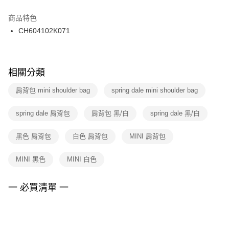
結帳頁面，進行簡訊認證並確認金額後，即可完成結帳。
２．訂單成立數日內，您將收到繳費通知簡訊。
商品特色
付款後門市自取
３．收到繳費通知簡訊後14天內，點擊此簡訊中的連結，可透過四大超商／
CH604102K071
每筆NT$100，滿NT$1,500(含以上)免運費
ATM／網路銀行／等多元方式進行付款，方視為交易完成。
※ 請注意：結帳手續完成當下不需立刻繳費，但若您需要取消訂單，請聯絡
購買商品的店家。未經商家同意取消之訂單仍視為有效，需透過AFTEE先享
後付繳納相關費用。
※ 交易是否成功請以「AFTEE先享後付 」之結帳頁面顯示為準，若有關於
相關分類
是否繳費成功／繳費後需取消欲退款等相關疑問，請聯繫「AFTEE先享後付
客戶支援中心」
https://netprotections.freshdesk.com/support/home
肩背包 mini shoulder bag
spring dale mini shoulder bag
【注意事項】
spring dale 肩背包
肩背包 黑/白
spring dale 黑/白
１．透過由恩沛科技股份有限公司提供之「AFTEE先享後付」服務完成之交
易，需依本服務之必要範圍內提供個人資料，並將交易相關給付款項請求債
權轉讓予恩沛科技股份有限公司。
黑色 肩背包
白色 肩背包
MINI 肩背包
２．關於個人資料處理事宜，請瀏覽以下網址：
https://aftee.tw/terms/#terms3
MINI 黑色
MINI 白色
３．未成年的使用者請事先徵得法定代理人或監護人之同意方可使用
「AFTEE先享後付」，若未經同意申辦者引起之損失，本公司不負相關責
任。
一 必買清單 一
４．使用「AFTEE先享後付」時，將依據個別帳號之用戶狀況，依本公司即
時審查核予不同之上限額度；若仍有額度不足之情形，本公司將視審查結果
請求用戶進行身份認證。
５．嚴禁一人註冊多個帳號或使用他人資訊註冊。若發現惡意使用之情形，
恩沛科技股份有限公司將有權停止該用戶之使用額度並採取法律行動。