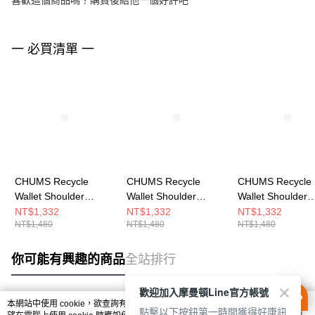
喜歡這個商品嗎？購買後給他一個好評吧
一 必買清單 一
CHUMS Recycle
CHUMS Recycle
CHUMS Recycle
Wallet Shoulder
Wallet Shoulder
Wallet Shoulder
Pouch兩用肩背包 黑色
Pouch兩用肩背包 粉紅
Pouch兩用肩背包
NT$1,332
NT$1,332
NT$1,332
NT$1,480
NT$1,480
NT$1,480
CH604094K001
CH604094R018
Circus
CH604094Z402
你可能有興趣的商品
全站排行
歡迎加入摩曼頓Line官方帳號
本網站中使用 cookie，欲查詢有關本網站使用 cookie 方式之詳情，及若您不希
點擊以下按鈕第一時間獲得好康訊
熱門標籤