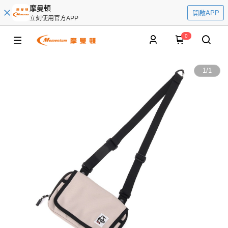
摩曼頓
開啟APP
立刻使用官方APP
0
1
/
1