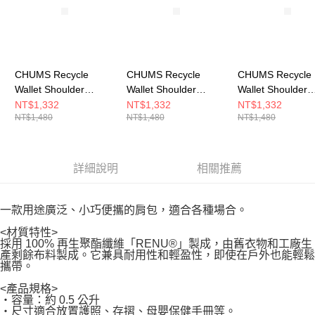
CHUMS Recycle
CHUMS Recycle
CHUMS Recycle
Wallet Shoulder
Wallet Shoulder
Wallet Shoulder
Pouch兩用肩背包 黑色
Pouch兩用肩背包 粉紅
Pouch兩用肩背包
NT$1,332
NT$1,332
NT$1,332
NT$1,480
NT$1,480
NT$1,480
CH604094K001
CH604094R018
Circus
CH604094Z402
詳細說明
相關推薦
一款用途廣泛、小巧便攜的肩包，適合各種場合。
<材質特性>
採用 100% 再生聚酯纖維「RENU®」製成，由舊衣物和工廠生
產剩餘布料製成。它兼具耐用性和輕盈性，即使在戶外也能輕鬆
攜帶。
<產品規格>
・容量：約 0.5 公升
・尺寸適合放置護照、存摺、母嬰保健手冊等。