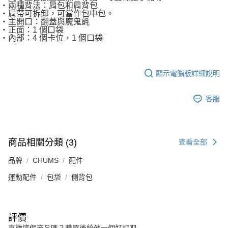
・兩種背法：肩包和肩背包
・肩帶可拆卸，可當作包中包。
・主開口：翻蓋與魔鬼氈
・正面：1 個口袋
・內部：4 個卡位，1 個口袋
顯示電腦版詳細說明
客服
商品相關分類 (3)
查看全部
品牌
CHUMS
配件
運動配件
包袋
側背包
評價