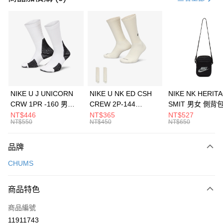
信用卡分期付款
3 期 0 利率 每期
NT$493
21家銀行
合作金庫商業銀行
第一商業銀行
LINE Pay
華南商業銀行
彰化商業銀行
Apple Pay
上海商業儲蓄銀行
台北富邦商業銀行
國泰世華商業銀行
兆豐國際商業銀行
悠遊付
臺灣中小企業銀行
台中商業銀行
NIKE U J UNICORN
NIKE U NK ED CSH
NIKE NK HERIT
匯豐（台灣）商業銀行
華泰商業銀行
CRW 1PR -160 男女
CREW 2P-144
SMIT 男女 側背
全盈+PAY
聯邦商業銀行
遠東國際商業銀行
中統襪 FZ3393100
EMBRDY 男女 短統襪
BA5871010
NT$446
NT$365
NT$527
元大商業銀行
永豐商業銀行
NT$550
NT$450
NT$650
AFTEE先享後付
FZ3073133
玉山商業銀行
星展（台灣）商業銀行
相關說明
台新國際商業銀行
中國信託商業銀行
品牌
【關於「AFTEE先享後付」】
台灣樂天信用卡公司
AFTEE先享後付是「在收到商品之後才付款」的支付方式。 讓您購物簡單
運送方式
CHUMS
便利好安心！
１．簡單：不需註冊會員、不需綁卡、不需儲值。
7-11取貨(快速到店)
２．便利：只要手機號碼，簡訊認證，即可結帳。
商品特色
每筆NT$100，滿NT$1,500(含以上)免運費
３．安心：先確認商品／服務後，再付款。
商品編號
宅配
【「AFTEE先享後付」結帳流程】
１．於結帳方式選擇「AFTEE先享後付」後，將跳轉至「AFTEE先享後付」
11911743
每筆NT$100，滿NT$1,500(含以上)免運費