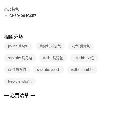
結帳頁面，進行簡訊認證並確認金額後，即可完成結帳。
２．訂單成立數日內，您將收到繳費通知簡訊。
商品特色
付款後門市自取
３．收到繳費通知簡訊後14天內，點擊此簡訊中的連結，可透過四大超商／
CH604094G057
每筆NT$100，滿NT$1,500(含以上)免運費
ATM／網路銀行／等多元方式進行付款，方視為交易完成。
※ 請注意：結帳手續完成當下不需立刻繳費，但若您需要取消訂單，請聯絡
購買商品的店家。未經商家同意取消之訂單仍視為有效，需透過AFTEE先享
後付繳納相關費用。
※ 交易是否成功請以「AFTEE先享後付 」之結帳頁面顯示為準，若有關於
相關分類
是否繳費成功／繳費後需取消欲退款等相關疑問，請聯繫「AFTEE先享後付
客戶支援中心」
https://netprotections.freshdesk.com/support/home
pouch 肩背包
肩背包 米灰色
灰色 肩背包
【注意事項】
shoulder 肩背包
wallet 肩背包
shoulder 灰色
１．透過由恩沛科技股份有限公司提供之「AFTEE先享後付」服務完成之交
易，需依本服務之必要範圍內提供個人資料，並將交易相關給付款項請求債
權轉讓予恩沛科技股份有限公司。
兩用 肩背包
shoulder pouch
wallet shoulder
２．關於個人資料處理事宜，請瀏覽以下網址：
https://aftee.tw/terms/#terms3
Recycle 肩背包
３．未成年的使用者請事先徵得法定代理人或監護人之同意方可使用
「AFTEE先享後付」，若未經同意申辦者引起之損失，本公司不負相關責
任。
一 必買清單 一
４．使用「AFTEE先享後付」時，將依據個別帳號之用戶狀況，依本公司即
時審查核予不同之上限額度；若仍有額度不足之情形，本公司將視審查結果
請求用戶進行身份認證。
５．嚴禁一人註冊多個帳號或使用他人資訊註冊。若發現惡意使用之情形，
恩沛科技股份有限公司將有權停止該用戶之使用額度並採取法律行動。