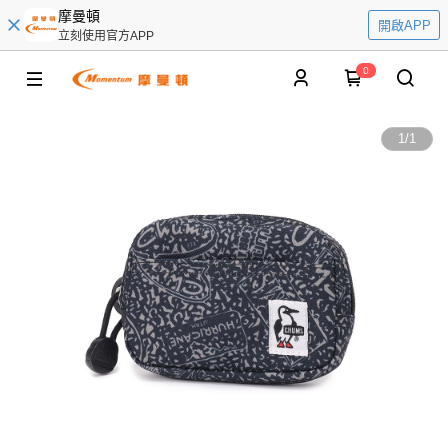
摩曼頓
開啟APP
立刻使用官方APP
0
1
/
1