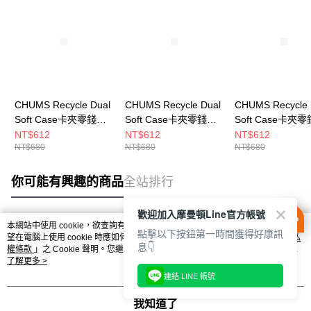
CHUMS Recycle Dual
CHUMS Recycle Dual
CHUMS Recycle 
Soft Case卡夾零錢包
Soft Case卡夾零錢包
Soft Case卡夾
米灰色
Circus
黑色 CH603987K
NT$612
NT$612
NT$612
NT$680
NT$680
NT$680
CH603987G057
CH603987Z402
你可能有興趣的商品
全站排行
歡迎加入摩曼頓Line官方帳號
本網站中使用 cookie，欲查詢有關本網站使用 cookie 方式之詳情，及若您不希
點擊以下按鈕第一時間獲得好康訊
熱門標籤
望在電腦上使用 cookie 時應如何變更電腦的 cookie 設定，請參閱本網站「
隱私
息👇
權條款
」之 Cookie 聲明。您繼續使用本網站即表示您同意本公司得按本網站使
用條款之 Cookie 聲明使用 cookie。
了解更多 >
連結 LINE 帳號
我知道了