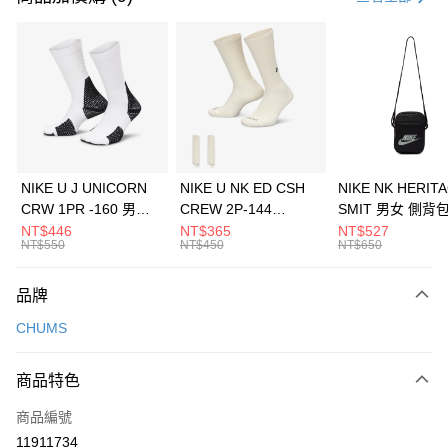
信用卡分期付款
3 期 0 利率 每期
NT$226
21家銀行
合作金庫商業銀行
第一商業銀行
LINE Pay
華南商業銀行
彰化商業銀行
Apple Pay
上海商業儲蓄銀行
台北富邦商業銀行
國泰世華商業銀行
兆豐國際商業銀行
悠遊付
臺灣中小企業銀行
台中商業銀行
NIKE U J UNICORN
NIKE U NK ED CSH
NIKE NK HERIT
匯豐（台灣）商業銀行
華泰商業銀行
CRW 1PR -160 男女
CREW 2P-144
SMIT 男女 側背
全盈+PAY
聯邦商業銀行
遠東國際商業銀行
中統襪 FZ3393100
EMBRDY 男女 短統襪
BA5871010
NT$446
NT$365
NT$527
元大商業銀行
永豐商業銀行
NT$550
NT$450
NT$650
AFTEE先享後付
FZ3073133
玉山商業銀行
星展（台灣）商業銀行
相關說明
台新國際商業銀行
中國信託商業銀行
品牌
【關於「AFTEE先享後付」】
台灣樂天信用卡公司
AFTEE先享後付是「在收到商品之後才付款」的支付方式。 讓您購物簡單
運送方式
CHUMS
便利好安心！
１．簡單：不需註冊會員、不需綁卡、不需儲值。
7-11取貨(快速到店)
２．便利：只要手機號碼，簡訊認證，即可結帳。
商品特色
每筆NT$100，滿NT$1,500(含以上)免運費
３．安心：先確認商品／服務後，再付款。
商品編號
宅配
【「AFTEE先享後付」結帳流程】
１．於結帳方式選擇「AFTEE先享後付」後，將跳轉至「AFTEE先享後付」
11911734
每筆NT$100，滿NT$1,500(含以上)免運費