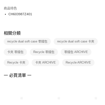
結帳頁面，進行簡訊認證並確認金額後，即可完成結帳。
２．訂單成立數日內，您將收到繳費通知簡訊。
商品特色
付款後門市自取
３．收到繳費通知簡訊後14天內，點擊此簡訊中的連結，可透過四大超商／
CH603987Z401
每筆NT$100，滿NT$1,500(含以上)免運費
ATM／網路銀行／等多元方式進行付款，方視為交易完成。
※ 請注意：結帳手續完成當下不需立刻繳費，但若您需要取消訂單，請聯絡
購買商品的店家。未經商家同意取消之訂單仍視為有效，需透過AFTEE先享
後付繳納相關費用。
※ 交易是否成功請以「AFTEE先享後付 」之結帳頁面顯示為準，若有關於
相關分類
是否繳費成功／繳費後需取消欲退款等相關疑問，請聯繫「AFTEE先享後付
客戶支援中心」
https://netprotections.freshdesk.com/support/home
recycle dual soft case 零錢包
recycle dual soft case 卡夾
【注意事項】
卡夾 零錢包
Recycle 零錢包
零錢包 ARCHIVE
１．透過由恩沛科技股份有限公司提供之「AFTEE先享後付」服務完成之交
易，需依本服務之必要範圍內提供個人資料，並將交易相關給付款項請求債
權轉讓予恩沛科技股份有限公司。
Recycle 卡夾
卡夾 ARCHIVE
Recycle ARCHIVE
２．關於個人資料處理事宜，請瀏覽以下網址：
https://aftee.tw/terms/#terms3
３．未成年的使用者請事先徵得法定代理人或監護人之同意方可使用
一 必買清單 一
「AFTEE先享後付」，若未經同意申辦者引起之損失，本公司不負相關責
任。
４．使用「AFTEE先享後付」時，將依據個別帳號之用戶狀況，依本公司即
時審查核予不同之上限額度；若仍有額度不足之情形，本公司將視審查結果
請求用戶進行身份認證。
５．嚴禁一人註冊多個帳號或使用他人資訊註冊。若發現惡意使用之情形，
恩沛科技股份有限公司將有權停止該用戶之使用額度並採取法律行動。