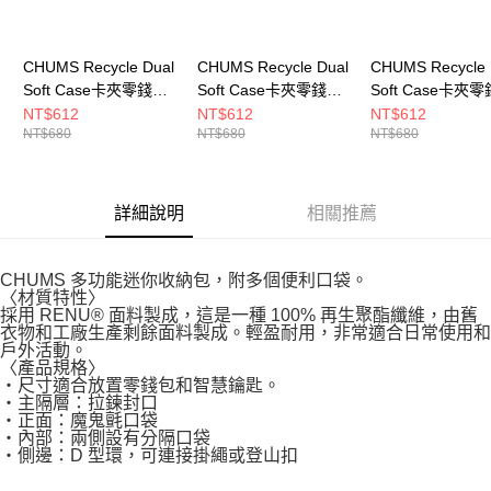
CHUMS Recycle Dual
CHUMS Recycle Dual
CHUMS Recycle 
Soft Case卡夾零錢包
Soft Case卡夾零錢包
Soft Case卡夾
米灰色
Circus
黑色 CH603987K
NT$612
NT$612
NT$612
NT$680
NT$680
NT$680
CH603987G057
CH603987Z402
詳細說明
相關推薦
CHUMS 多功能迷你收納包，附多個便利口袋。
〈材質特性〉
採用 RENU® 面料製成，這是一種 100% 再生聚酯纖維，由舊
衣物和工廠生產剩餘面料製成。輕盈耐用，非常適合日常使用和
戶外活動。
〈產品規格〉
・尺寸適合放置零錢包和智慧鑰匙。
・主隔層：拉鍊封口
・正面：魔鬼氈口袋
・內部：兩側設有分隔口袋
・側邊：D 型環，可連接掛繩或登山扣