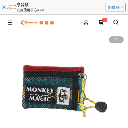
摩曼頓
開啟APP
立刻使用官方APP
0
1
/
1