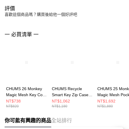
評價
喜歡這個商品嗎？購買後給他一個好評吧
一 必買清單 一
CHUMS 26 Monkey
CHUMS Recycle
CHUMS 25 Monk
Magic Mesh Key Coin
Smart Key Zip Case卡
Magic Mesh Pock
Case卡夾零錢包 黑色
夾零錢包 Circus
Collect Shoulder
NT$738
NT$1,062
NT$1,692
NT$820
NT$1,180
NT$1,880
CH604078K001
CH604066Z402
肩背包
CH603884K001
你可能有興趣的商品
全站排行