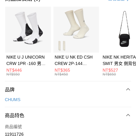
信用卡分期付款
3 期 0 利率 每期
NT$273
21家銀行
合作金庫商業銀行
第一商業銀行
LINE Pay
華南商業銀行
彰化商業銀行
Apple Pay
上海商業儲蓄銀行
台北富邦商業銀行
國泰世華商業銀行
兆豐國際商業銀行
悠遊付
臺灣中小企業銀行
台中商業銀行
NIKE U J UNICORN
NIKE U NK ED CSH
NIKE NK HERIT
匯豐（台灣）商業銀行
華泰商業銀行
CRW 1PR -160 男女
CREW 2P-144
SMIT 男女 側背
全盈+PAY
聯邦商業銀行
遠東國際商業銀行
中統襪 FZ3393100
EMBRDY 男女 短統襪
BA5871010
NT$446
NT$365
NT$527
元大商業銀行
永豐商業銀行
NT$550
NT$450
NT$650
AFTEE先享後付
FZ3073133
玉山商業銀行
星展（台灣）商業銀行
相關說明
台新國際商業銀行
中國信託商業銀行
品牌
【關於「AFTEE先享後付」】
台灣樂天信用卡公司
AFTEE先享後付是「在收到商品之後才付款」的支付方式。 讓您購物簡單
運送方式
CHUMS
便利好安心！
１．簡單：不需註冊會員、不需綁卡、不需儲值。
7-11取貨(快速到店)
２．便利：只要手機號碼，簡訊認證，即可結帳。
商品特色
每筆NT$100，滿NT$1,500(含以上)免運費
３．安心：先確認商品／服務後，再付款。
商品編號
宅配
【「AFTEE先享後付」結帳流程】
１．於結帳方式選擇「AFTEE先享後付」後，將跳轉至「AFTEE先享後付」
11911726
每筆NT$100，滿NT$1,500(含以上)免運費