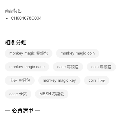
結帳頁面，進行簡訊認證並確認金額後，即可完成結帳。
２．訂單成立數日內，您將收到繳費通知簡訊。
商品特色
付款後門市自取
３．收到繳費通知簡訊後14天內，點擊此簡訊中的連結，可透過四大超商／
CH604078C004
每筆NT$100，滿NT$1,500(含以上)免運費
ATM／網路銀行／等多元方式進行付款，方視為交易完成。
※ 請注意：結帳手續完成當下不需立刻繳費，但若您需要取消訂單，請聯絡
購買商品的店家。未經商家同意取消之訂單仍視為有效，需透過AFTEE先享
後付繳納相關費用。
※ 交易是否成功請以「AFTEE先享後付 」之結帳頁面顯示為準，若有關於
相關分類
是否繳費成功／繳費後需取消欲退款等相關疑問，請聯繫「AFTEE先享後付
客戶支援中心」
https://netprotections.freshdesk.com/support/home
monkey magic 零錢包
monkey magic coin
【注意事項】
monkey magic case
case 零錢包
coin 零錢包
１．透過由恩沛科技股份有限公司提供之「AFTEE先享後付」服務完成之交
易，需依本服務之必要範圍內提供個人資料，並將交易相關給付款項請求債
權轉讓予恩沛科技股份有限公司。
卡夾 零錢包
monkey magic key
coin 卡夾
２．關於個人資料處理事宜，請瀏覽以下網址：
https://aftee.tw/terms/#terms3
case 卡夾
MESH 零錢包
３．未成年的使用者請事先徵得法定代理人或監護人之同意方可使用
「AFTEE先享後付」，若未經同意申辦者引起之損失，本公司不負相關責
任。
一 必買清單 一
４．使用「AFTEE先享後付」時，將依據個別帳號之用戶狀況，依本公司即
時審查核予不同之上限額度；若仍有額度不足之情形，本公司將視審查結果
請求用戶進行身份認證。
５．嚴禁一人註冊多個帳號或使用他人資訊註冊。若發現惡意使用之情形，
恩沛科技股份有限公司將有權停止該用戶之使用額度並採取法律行動。