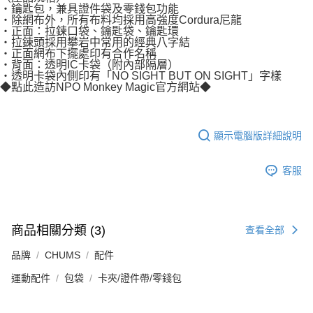
・鑰匙包，兼具證件袋及零錢包功能
・除網布外，所有布料均採用高強度Cordura尼龍
・正面：拉鍊口袋、鑰匙袋、鑰匙環
・拉鍊頭採用攀岩中常用的經典八字結
・正面網布下擺處印有合作名稱
・背面：透明IC卡袋（附內部隔層）
・透明卡袋內側印有「NO SIGHT BUT ON SIGHT」字樣
◆點此造訪NPO Monkey Magic官方網站◆
顯示電腦版詳細說明
客服
商品相關分類 (3)
查看全部
品牌
CHUMS
配件
運動配件
包袋
卡夾/證件帶/零錢包