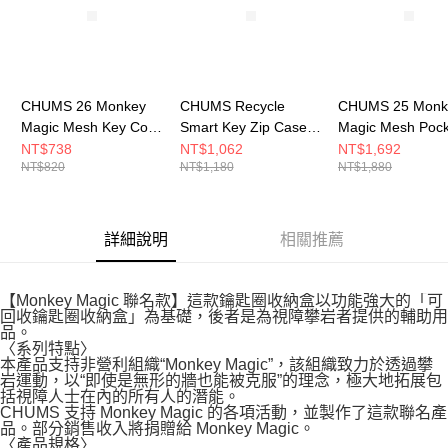
CHUMS 26 Monkey
CHUMS Recycle
CHUMS 25 Monk
Magic Mesh Key Coin
Smart Key Zip Case卡
Magic Mesh Pock
Case卡夾零錢包 黑色
夾零錢包 Circus
Collect Shoulder
NT$738
NT$1,062
NT$1,692
NT$820
NT$1,180
NT$1,880
CH604078K001
CH604066Z402
肩背包
CH603884K001
詳細說明
相關推薦
【Monkey Magic 聯名款】這款鑰匙圈收納盒以功能強大的「可
回收鑰匙圈收納盒」為基礎，後者是為視障攀岩者提供的輔助用
品。
〈系列特點〉
本產品支持非營利組織“Monkey Magic”，該組織致力於透過攀
岩運動，以“即使是無形的牆也能被克服”的理念，極大地拓展包
括視障人士在內的所有人的潛能。
CHUMS 支持 Monkey Magic 的各項活動，並製作了這款聯名產
品。部分銷售收入將捐贈給 Monkey Magic。
〈產品規格〉