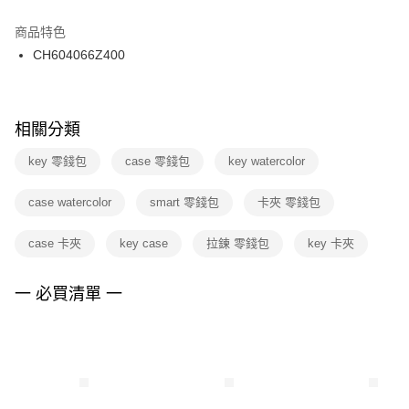
結帳頁面，進行簡訊認證並確認金額後，即可完成結帳。
２．訂單成立數日內，您將收到繳費通知簡訊。
商品特色
付款後門市自取
３．收到繳費通知簡訊後14天內，點擊此簡訊中的連結，可透過四大超商／
CH604066Z400
每筆NT$100，滿NT$1,500(含以上)免運費
ATM／網路銀行／等多元方式進行付款，方視為交易完成。
※ 請注意：結帳手續完成當下不需立刻繳費，但若您需要取消訂單，請聯絡
購買商品的店家。未經商家同意取消之訂單仍視為有效，需透過AFTEE先享
後付繳納相關費用。
※ 交易是否成功請以「AFTEE先享後付 」之結帳頁面顯示為準，若有關於
相關分類
是否繳費成功／繳費後需取消欲退款等相關疑問，請聯繫「AFTEE先享後付
客戶支援中心」
https://netprotections.freshdesk.com/support/home
key 零錢包
case 零錢包
key watercolor
【注意事項】
case watercolor
smart 零錢包
卡夾 零錢包
１．透過由恩沛科技股份有限公司提供之「AFTEE先享後付」服務完成之交
易，需依本服務之必要範圍內提供個人資料，並將交易相關給付款項請求債
權轉讓予恩沛科技股份有限公司。
case 卡夾
key case
拉鍊 零錢包
key 卡夾
２．關於個人資料處理事宜，請瀏覽以下網址：
https://aftee.tw/terms/#terms3
３．未成年的使用者請事先徵得法定代理人或監護人之同意方可使用
一 必買清單 一
「AFTEE先享後付」，若未經同意申辦者引起之損失，本公司不負相關責
任。
４．使用「AFTEE先享後付」時，將依據個別帳號之用戶狀況，依本公司即
時審查核予不同之上限額度；若仍有額度不足之情形，本公司將視審查結果
請求用戶進行身份認證。
５．嚴禁一人註冊多個帳號或使用他人資訊註冊。若發現惡意使用之情形，
恩沛科技股份有限公司將有權停止該用戶之使用額度並採取法律行動。