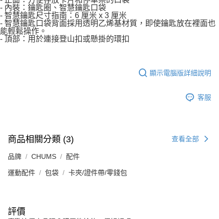
- 內裝：鑰匙圈、智慧鑰匙口袋
- 智慧鑰匙尺寸指南：6 厘米 x 3 厘米
- 智慧鑰匙口袋背面採用透明乙烯基材質，即使鑰匙放在裡面也
能輕鬆操作。
- 頂部：用於連接登山扣或懸掛的環扣
顯示電腦版詳細說明
客服
商品相關分類 (3)
查看全部
品牌
CHUMS
配件
運動配件
包袋
卡夾/證件帶/零錢包
評價