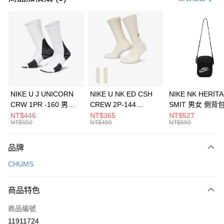
信用卡分期付款
3 期 0 利率 每期
NT$393
21家銀行
合作金庫商業銀行
第一商業銀行
LINE Pay
華南商業銀行
彰化商業銀行
Apple Pay
上海商業儲蓄銀行
台北富邦商業銀行
國泰世華商業銀行
兆豐國際商業銀行
悠遊付
臺灣中小企業銀行
台中商業銀行
NIKE U J UNICORN
NIKE U NK ED CSH
NIKE NK HERIT
匯豐（台灣）商業銀行
華泰商業銀行
CRW 1PR -160 男女
CREW 2P-144
SMIT 男女 側背
全盈+PAY
聯邦商業銀行
遠東國際商業銀行
中統襪 FZ3393100
EMBRDY 男女 短統襪
BA5871010
NT$446
NT$365
NT$527
元大商業銀行
永豐商業銀行
NT$550
NT$450
NT$650
AFTEE先享後付
FZ3073133
玉山商業銀行
星展（台灣）商業銀行
相關說明
台新國際商業銀行
中國信託商業銀行
品牌
【關於「AFTEE先享後付」】
台灣樂天信用卡公司
AFTEE先享後付是「在收到商品之後才付款」的支付方式。 讓您購物簡單
運送方式
CHUMS
便利好安心！
１．簡單：不需註冊會員、不需綁卡、不需儲值。
7-11取貨(快速到店)
２．便利：只要手機號碼，簡訊認證，即可結帳。
商品特色
每筆NT$100，滿NT$1,500(含以上)免運費
３．安心：先確認商品／服務後，再付款。
商品編號
宅配
【「AFTEE先享後付」結帳流程】
１．於結帳方式選擇「AFTEE先享後付」後，將跳轉至「AFTEE先享後付」
11911724
每筆NT$100，滿NT$1,500(含以上)免運費