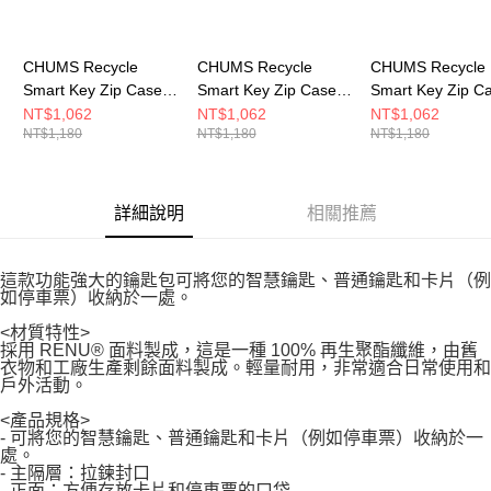
CHUMS Recycle
CHUMS Recycle
CHUMS Recycle
Smart Key Zip Case卡
Smart Key Zip Case卡
Smart Key Zip 
夾零錢包 Circus
夾零錢包 深藍綠
夾零錢包 粉紅
NT$1,062
NT$1,062
NT$1,062
NT$1,180
NT$1,180
NT$1,180
CH604066Z402
CH604066T035
CH604066R018
詳細說明
相關推薦
這款功能強大的鑰匙包可將您的智慧鑰匙、普通鑰匙和卡片（例
如停車票）收納於一處。
<材質特性>
採用 RENU® 面料製成，這是一種 100% 再生聚酯纖維，由舊
衣物和工廠生產剩餘面料製成。輕量耐用，非常適合日常使用和
戶外活動。
<產品規格>
- 可將您的智慧鑰匙、普通鑰匙和卡片（例如停車票）收納於一
處。
- 主隔層：拉鍊封口
- 正面：方便存放卡片和停車票的口袋