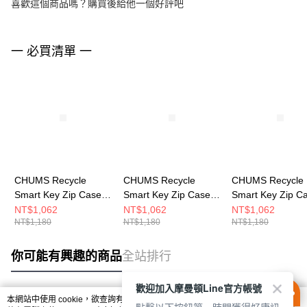
喜歡這個商品嗎？購買後給他一個好評吧
一 必買清單 一
CHUMS Recycle
CHUMS Recycle
CHUMS Recycle
Smart Key Zip Case卡
Smart Key Zip Case卡
Smart Key Zip 
夾零錢包 Circus
夾零錢包 深藍綠
夾零錢包 粉紅
NT$1,062
NT$1,062
NT$1,062
NT$1,180
NT$1,180
NT$1,180
CH604066Z402
CH604066T035
CH604066R018
你可能有興趣的商品
全站排行
歡迎加入摩曼頓Line官方帳號
本網站中使用 cookie，欲查詢有關本網站使用 cookie 方式之詳情，及若您不希