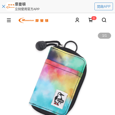
摩曼頓
開啟APP
立刻使用官方APP
0
1
/
1