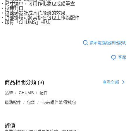
・尺寸適中，可用作化妝包或鉛筆盒
・拉鍊封口
・拉鍊頭設計成水花飛濺的效果
・頂部掛環可將其掛在包包上作為配件
・印有「CHUMS」標誌
顯示電腦版詳細說明
客服
商品相關分類 (3)
查看全部
品牌
CHUMS
配件
運動配件
包袋
卡夾/證件帶/零錢包
評價