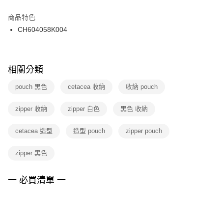
結帳頁面，進行簡訊認證並確認金額後，即可完成結帳。
２．訂單成立數日內，您將收到繳費通知簡訊。
商品特色
付款後門市自取
３．收到繳費通知簡訊後14天內，點擊此簡訊中的連結，可透過四大超商／
CH604058K004
每筆NT$100，滿NT$1,500(含以上)免運費
ATM／網路銀行／等多元方式進行付款，方視為交易完成。
※ 請注意：結帳手續完成當下不需立刻繳費，但若您需要取消訂單，請聯絡
購買商品的店家。未經商家同意取消之訂單仍視為有效，需透過AFTEE先享
後付繳納相關費用。
※ 交易是否成功請以「AFTEE先享後付 」之結帳頁面顯示為準，若有關於
相關分類
是否繳費成功／繳費後需取消欲退款等相關疑問，請聯繫「AFTEE先享後付
客戶支援中心」
https://netprotections.freshdesk.com/support/home
pouch 黑色
cetacea 收納
收納 pouch
【注意事項】
zipper 收納
zipper 白色
黑色 收納
１．透過由恩沛科技股份有限公司提供之「AFTEE先享後付」服務完成之交
易，需依本服務之必要範圍內提供個人資料，並將交易相關給付款項請求債
權轉讓予恩沛科技股份有限公司。
cetacea 造型
造型 pouch
zipper pouch
２．關於個人資料處理事宜，請瀏覽以下網址：
https://aftee.tw/terms/#terms3
zipper 黑色
３．未成年的使用者請事先徵得法定代理人或監護人之同意方可使用
「AFTEE先享後付」，若未經同意申辦者引起之損失，本公司不負相關責
任。
一 必買清單 一
４．使用「AFTEE先享後付」時，將依據個別帳號之用戶狀況，依本公司即
時審查核予不同之上限額度；若仍有額度不足之情形，本公司將視審查結果
請求用戶進行身份認證。
５．嚴禁一人註冊多個帳號或使用他人資訊註冊。若發現惡意使用之情形，
恩沛科技股份有限公司將有權停止該用戶之使用額度並採取法律行動。