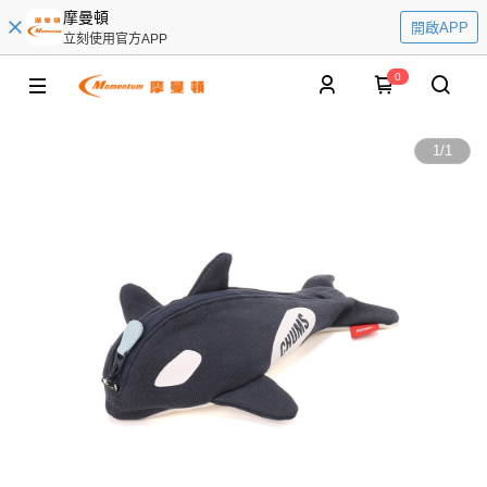
摩曼頓
開啟APP
立刻使用官方APP
0
1
/
1