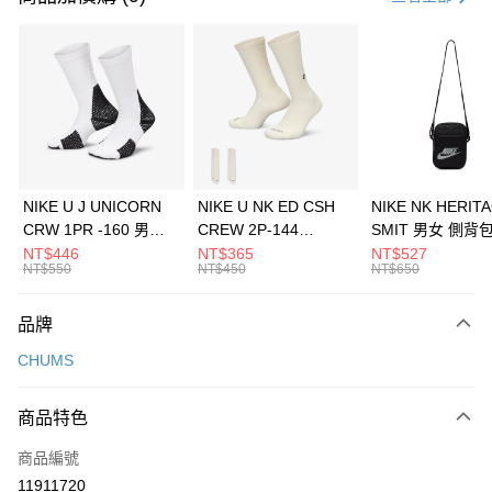
信用卡分期付款
3 期 0 利率 每期
NT$360
21家銀行
合作金庫商業銀行
第一商業銀行
LINE Pay
華南商業銀行
彰化商業銀行
Apple Pay
上海商業儲蓄銀行
台北富邦商業銀行
國泰世華商業銀行
兆豐國際商業銀行
悠遊付
臺灣中小企業銀行
台中商業銀行
NIKE U J UNICORN
NIKE U NK ED CSH
NIKE NK HERIT
匯豐（台灣）商業銀行
華泰商業銀行
CRW 1PR -160 男女
CREW 2P-144
SMIT 男女 側背
全盈+PAY
聯邦商業銀行
遠東國際商業銀行
中統襪 FZ3393100
EMBRDY 男女 短統襪
BA5871010
NT$446
NT$365
NT$527
元大商業銀行
永豐商業銀行
NT$550
NT$450
NT$650
AFTEE先享後付
FZ3073133
玉山商業銀行
星展（台灣）商業銀行
相關說明
台新國際商業銀行
中國信託商業銀行
品牌
【關於「AFTEE先享後付」】
台灣樂天信用卡公司
AFTEE先享後付是「在收到商品之後才付款」的支付方式。 讓您購物簡單
運送方式
CHUMS
便利好安心！
１．簡單：不需註冊會員、不需綁卡、不需儲值。
7-11取貨(快速到店)
２．便利：只要手機號碼，簡訊認證，即可結帳。
商品特色
每筆NT$100，滿NT$1,500(含以上)免運費
３．安心：先確認商品／服務後，再付款。
商品編號
宅配
【「AFTEE先享後付」結帳流程】
１．於結帳方式選擇「AFTEE先享後付」後，將跳轉至「AFTEE先享後付」
11911720
每筆NT$100，滿NT$1,500(含以上)免運費