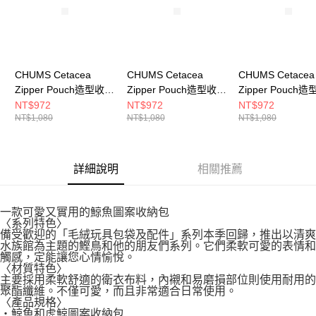
CHUMS Cetacea
CHUMS Cetacea
CHUMS Cetacea
Zipper Pouch造型收納
Zipper Pouch造型收納
Zipper Pouch
包 灰色
包 粉紅
包 綠色
NT$972
NT$972
NT$972
NT$1,080
NT$1,080
NT$1,080
CH604058G005
CH604058R018
CH604058M001
詳細說明
相關推薦
一款可愛又實用的鯨魚圖案收納包
〈系列特色〉
備受歡迎的「毛絨玩具包袋及配件」系列本季回歸，推出以清爽
水族館為主題的鰹鳥和他的朋友們系列。它們柔軟可愛的表情和
觸感，定能讓您心情愉悅。
〈材質特色〉
主要採用柔軟舒適的衛衣布料，內襯和易磨損部位則使用耐用的
聚酯纖維。不僅可愛，而且非常適合日常使用。
〈產品規格〉
・鯨魚和虎鯨圖案收納包