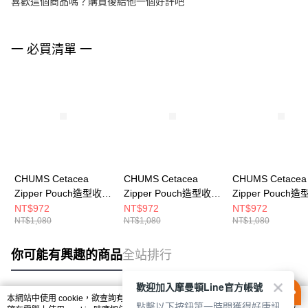
喜歡這個商品嗎？購買後給他一個好評吧
一 必買清單 一
CHUMS Cetacea
CHUMS Cetacea
CHUMS Cetacea
Zipper Pouch造型收納
Zipper Pouch造型收納
Zipper Pouch
包 灰色
包 粉紅
包 綠色
NT$972
NT$972
NT$972
NT$1,080
NT$1,080
NT$1,080
CH604058G005
CH604058R018
CH604058M001
你可能有興趣的商品
全站排行
歡迎加入摩曼頓Line官方帳號
本網站中使用 cookie，欲查詢有關本網站使用 cookie 方式之詳情，及若您不希
點擊以下按鈕第一時間獲得好康訊