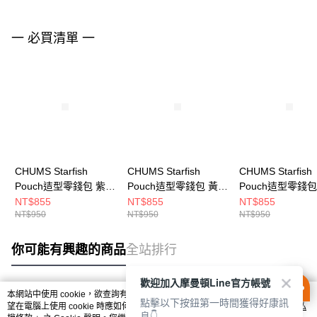
一 必買清單 一
CHUMS Starfish
CHUMS Starfish
CHUMS Starfish
Pouch迼型零錢包 紫/
Pouch迼型零錢包 黃色
Pouch迼型零錢包
藍綠 CH604057P020
CH604057Y001
CH604057P001
NT$855
NT$855
NT$855
NT$950
NT$950
NT$950
你可能有興趣的商品
全站排行
歡迎加入摩曼頓Line官方帳號
本網站中使用 cookie，欲查詢有關本網站使用 cookie 方式之詳情，及若您不希
點擊以下按鈕第一時間獲得好康訊
熱門標籤
望在電腦上使用 cookie 時應如何變更電腦的 cookie 設定，請參閱本網站「
隱私
息👇