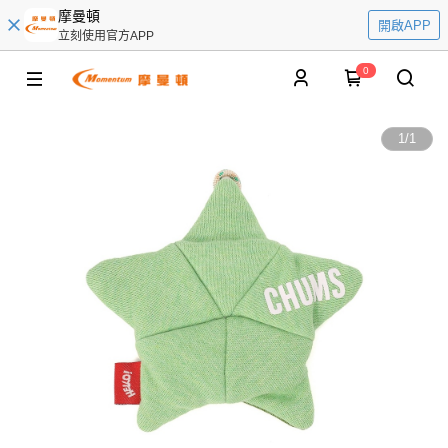
摩曼頓
開啟APP
立刻使用官方APP
0
1
/
1