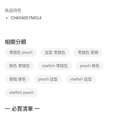
結帳頁面，進行簡訊認證並確認金額後，即可完成結帳。
２．訂單成立數日內，您將收到繳費通知簡訊。
商品特色
付款後門市自取
３．收到繳費通知簡訊後14天內，點擊此簡訊中的連結，可透過四大超商／
CH604057M014
每筆NT$100，滿NT$1,500(含以上)免運費
ATM／網路銀行／等多元方式進行付款，方視為交易完成。
※ 請注意：結帳手續完成當下不需立刻繳費，但若您需要取消訂單，請聯絡
購買商品的店家。未經商家同意取消之訂單仍視為有效，需透過AFTEE先享
後付繳納相關費用。
※ 交易是否成功請以「AFTEE先享後付 」之結帳頁面顯示為準，若有關於
相關分類
是否繳費成功／繳費後需取消欲退款等相關疑問，請聯繫「AFTEE先享後付
客戶支援中心」
https://netprotections.freshdesk.com/support/home
零錢包 pouch
迼型 零錢包
零錢包 萊姆
【注意事項】
綠色 零錢包
starfish 零錢包
pouch 綠色
１．透過由恩沛科技股份有限公司提供之「AFTEE先享後付」服務完成之交
易，需依本服務之必要範圍內提供個人資料，並將交易相關給付款項請求債
權轉讓予恩沛科技股份有限公司。
萊姆 綠色
pouch 迼型
starfish 迼型
２．關於個人資料處理事宜，請瀏覽以下網址：
https://aftee.tw/terms/#terms3
starfish pouch
３．未成年的使用者請事先徵得法定代理人或監護人之同意方可使用
「AFTEE先享後付」，若未經同意申辦者引起之損失，本公司不負相關責
任。
一 必買清單 一
４．使用「AFTEE先享後付」時，將依據個別帳號之用戶狀況，依本公司即
時審查核予不同之上限額度；若仍有額度不足之情形，本公司將視審查結果
請求用戶進行身份認證。
５．嚴禁一人註冊多個帳號或使用他人資訊註冊。若發現惡意使用之情形，
恩沛科技股份有限公司將有權停止該用戶之使用額度並採取法律行動。