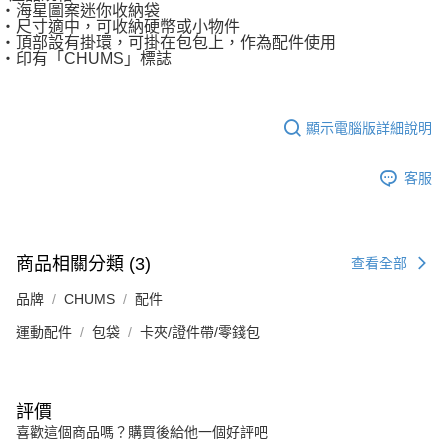
・海星圖案迷你收納袋
・尺寸適中，可收納硬幣或小物件
・頂部設有掛環，可掛在包包上，作為配件使用
・印有「CHUMS」標誌
顯示電腦版詳細說明
客服
商品相關分類 (3)
查看全部
品牌
CHUMS
配件
運動配件
包袋
卡夾/證件帶/零錢包
評價
喜歡這個商品嗎？購買後給他一個好評吧