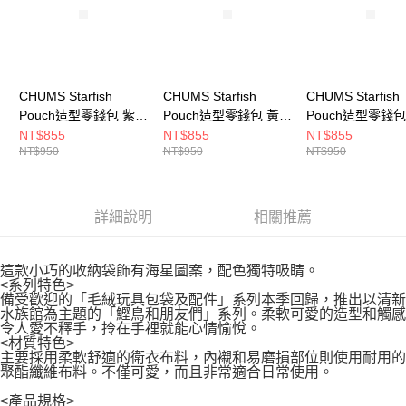
CHUMS Starfish
CHUMS Starfish
CHUMS Starfish
Pouch迼型零錢包 紫/
Pouch迼型零錢包 黃色
Pouch迼型零錢包
藍綠 CH604057P020
CH604057Y001
CH604057P001
NT$855
NT$855
NT$855
NT$950
NT$950
NT$950
詳細說明
相關推薦
這款小巧的收納袋飾有海星圖案，配色獨特吸睛。
<系列特色>
備受歡迎的「毛絨玩具包袋及配件」系列本季回歸，推出以清新
水族館為主題的「鰹鳥和朋友們」系列。柔軟可愛的造型和觸感
令人愛不釋手，拎在手裡就能心情愉悅。
<材質特色>
主要採用柔軟舒適的衛衣布料，內襯和易磨損部位則使用耐用的
聚酯纖維布料。不僅可愛，而且非常適合日常使用。
<產品規格>