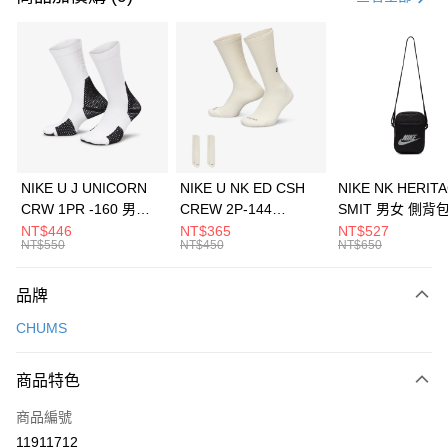
信用卡分期付款
3 期 0 利率 每期
NT$316
21家銀行
合作金庫商業銀行
第一商業銀行
LINE Pay
華南商業銀行
彰化商業銀行
Apple Pay
上海商業儲蓄銀行
台北富邦商業銀行
國泰世華商業銀行
兆豐國際商業銀行
悠遊付
臺灣中小企業銀行
台中商業銀行
NIKE U J UNICORN
NIKE U NK ED CSH
NIKE NK HERIT
匯豐（台灣）商業銀行
華泰商業銀行
CRW 1PR -160 男女
CREW 2P-144
SMIT 男女 側背
全盈+PAY
聯邦商業銀行
遠東國際商業銀行
中統襪 FZ3393100
EMBRDY 男女 短統襪
BA5871010
NT$446
NT$365
NT$527
元大商業銀行
永豐商業銀行
NT$550
NT$450
NT$650
AFTEE先享後付
FZ3073133
玉山商業銀行
星展（台灣）商業銀行
相關說明
台新國際商業銀行
中國信託商業銀行
品牌
【關於「AFTEE先享後付」】
台灣樂天信用卡公司
AFTEE先享後付是「在收到商品之後才付款」的支付方式。 讓您購物簡單
運送方式
CHUMS
便利好安心！
１．簡單：不需註冊會員、不需綁卡、不需儲值。
7-11取貨(快速到店)
２．便利：只要手機號碼，簡訊認證，即可結帳。
商品特色
每筆NT$100，滿NT$1,500(含以上)免運費
３．安心：先確認商品／服務後，再付款。
商品編號
宅配
【「AFTEE先享後付」結帳流程】
１．於結帳方式選擇「AFTEE先享後付」後，將跳轉至「AFTEE先享後付」
11911712
每筆NT$100，滿NT$1,500(含以上)免運費