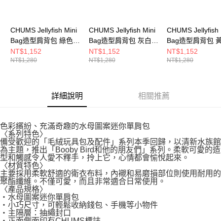
CHUMS Jellyfish Mini
CHUMS Jellyfish Mini
CHUMS Jellyfish 
Bag造型肩背包 綠色
Bag造型肩背包 灰白色
Bag造型肩背包 
CH604054M001
CH604054W022
CH604054Y001
NT$1,152
NT$1,152
NT$1,152
NT$1,280
NT$1,280
NT$1,280
詳細說明
相關推薦
色彩繽紛、充滿奇趣的水母圖案迷你單肩包
〈系列特色〉
備受歡迎的「毛絨玩具包及配件」系列本季回歸，以清新水族館
為主題，推出「Booby Bird和他的朋友們」系列。柔軟可愛的造
型和觸感令人愛不釋手，拎上它，心情都會愉悅起來。
〈材質特色〉
主要採用柔軟舒適的衛衣布料，內襯和易磨損部位則使用耐用的
聚酯纖維。不僅可愛，而且非常適合日常使用。
〈產品規格〉
・水母圖案迷你單肩包
・小巧尺寸，可輕鬆收納錢包、手機等小物件
・主隔層：抽繩封口
・正面側面印有CHUMS標誌