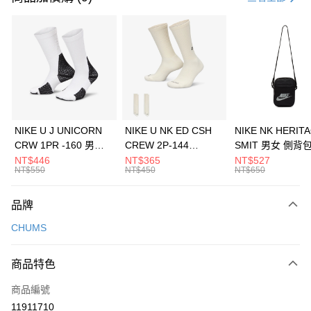
信用卡分期付款
3 期 0 利率 每期
NT$426
21家銀行
合作金庫商業銀行
第一商業銀行
LINE Pay
華南商業銀行
彰化商業銀行
Apple Pay
上海商業儲蓄銀行
台北富邦商業銀行
國泰世華商業銀行
兆豐國際商業銀行
悠遊付
臺灣中小企業銀行
台中商業銀行
NIKE U J UNICORN
NIKE U NK ED CSH
NIKE NK HERIT
匯豐（台灣）商業銀行
華泰商業銀行
CRW 1PR -160 男女
CREW 2P-144
SMIT 男女 側背
全盈+PAY
聯邦商業銀行
遠東國際商業銀行
中統襪 FZ3393100
EMBRDY 男女 短統襪
BA5871010
NT$446
NT$365
NT$527
元大商業銀行
永豐商業銀行
NT$550
NT$450
NT$650
AFTEE先享後付
FZ3073133
玉山商業銀行
星展（台灣）商業銀行
相關說明
台新國際商業銀行
中國信託商業銀行
品牌
【關於「AFTEE先享後付」】
台灣樂天信用卡公司
AFTEE先享後付是「在收到商品之後才付款」的支付方式。 讓您購物簡單
運送方式
CHUMS
便利好安心！
１．簡單：不需註冊會員、不需綁卡、不需儲值。
7-11取貨(快速到店)
２．便利：只要手機號碼，簡訊認證，即可結帳。
商品特色
每筆NT$100，滿NT$1,500(含以上)免運費
３．安心：先確認商品／服務後，再付款。
商品編號
宅配
【「AFTEE先享後付」結帳流程】
１．於結帳方式選擇「AFTEE先享後付」後，將跳轉至「AFTEE先享後付」
11911710
每筆NT$100，滿NT$1,500(含以上)免運費