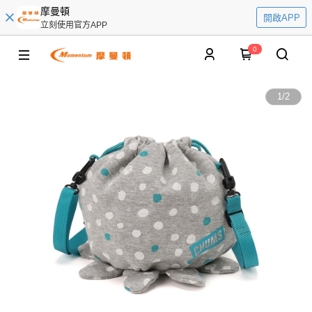
摩曼頓
開啟APP
立刻使用官方APP
0
1
/
2