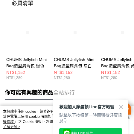
一 必買清單 一
CHUMS Jellyfish Mini
CHUMS Jellyfish Mini
CHUMS Jellyfish 
Bag造型肩背包 綠色
Bag造型肩背包 灰白色
Bag造型肩背包 
CH604054M001
CH604054W022
CH604054Y001
NT$1,152
NT$1,152
NT$1,152
NT$1,280
NT$1,280
NT$1,280
你可能有興趣的商品
全站排行
歡迎加入摩曼頓Line官方帳號
本網站中使用 cookie，欲查詢有關本網站使用 cookie 方式之詳情，及若您不希
點擊以下按鈕第一時間獲得好康訊
熱門標籤
望在電腦上使用 cookie 時應如何變更電腦的 cookie 設定，請參閱本網站「
隱私
息👇
權條款
」之 Cookie 聲明。您繼續使用本網站即表示您同意本公司得按本網站使
用條款之 Cookie 聲明使用 cookie。
了解更多 >
連結 LINE 帳號