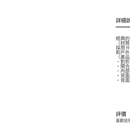
詳細
經典的
〈材質
採用 
和戶外
〈產品
・對折
・開合
・內部
・背面
・背面
評價
喜歡這