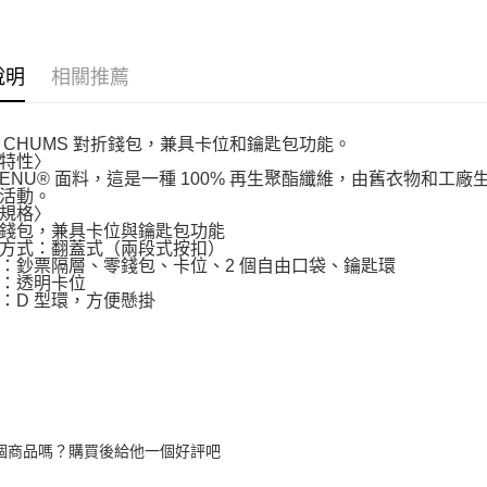
說明
相關推薦
 CHUMS 對折錢包，兼具卡位和鑰匙包功能。
特性〉
RENU® 面料，這是一種 100% 再生聚酯纖維，由舊衣物和
活動。
規格〉
錢包，兼具卡位與鑰匙包功能
方式：翻蓋式（兩段式按扣）
：鈔票隔層、零錢包、卡位、2 個自由口袋、鑰匙環
：透明卡位
：D 型環，方便懸掛
個商品嗎？購買後給他一個好評吧