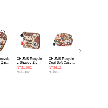
cycle
CHUMS Recycle
CHUMS Recycle
CHUMS Recycle
 Zip
L-Shaped Zip
Dual Soft Case卡
Smart Key Zip
夾零錢包
Wallet卡夾零錢包
夾零錢包 Circus
Case卡夾零錢包
NT$1,062
NT$612
NT$1,062
Circus
CH603987Z402
Archive
NT$1,180
NT$680
NT$1,180
6Z402
CH603996Z402
CH604066Z401