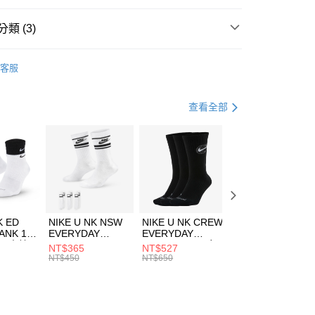
台灣）商業銀行
華泰商業銀行
業銀行
遠東國際商業銀行
類 (3)
業銀行
永豐商業銀行
享後付
業銀行
星展（台灣）商業銀行
HUMS
配件
客服
際商業銀行
中國信託商業銀行
FTEE先享後付」】
包袋
卡夾/證件帶/零錢包
天信用卡公司
先享後付是「在收到商品之後才付款」的支付方式。 讓您購物簡單
心！
休閒戶外
配件
查看全部
：不需註冊會員、不需綁卡、不需儲值。
：只要手機號碼，簡訊認證，即可結帳。
(快速到店)
：先確認商品／服務後，再付款。
00，滿NT$1,500(含以上)免運費
EE先享後付」結帳流程】
方式選擇「AFTEE先享後付」後，將跳轉至「AFTEE先享後
頁面，進行簡訊認證並確認金額後，即可完成結帳。
00，滿NT$1,500(含以上)免運費
成立數日內，您將收到繳費通知簡訊。
費通知簡訊後14天內，點擊此簡訊中的連結，可透過四大超商
市自取
K ED
NIKE U NK NSW
NIKE U NK CREW
NIKE U NK
網路銀行／等多元方式進行付款，方視為交易完成。
ANK 1P
EVERYDAY
EVERYDAY
EVERYDAY LTW
00，滿NT$1,500(含以上)免運費
：結帳手續完成當下不需立刻繳費，但若您需要取消訂單，請聯
 男 中統
ESSENTIAL CR
BBALL 3PR 男女
ANKLE 3PR 男女
NT$365
NT$527
NT$365
的店家。未經商家同意取消之訂單仍視為有效，需透過AFTEE
8104
男女 短統襪
長統襪
踝襪 SX7677010
NT$450
NT$650
NT$450
繳納相關費用。
DX5089103
DA2123010
否成功請以「AFTEE先享後付 」之結帳頁面顯示為準，若有關於
功／繳費後需取消欲退款等相關疑問，請聯繫「AFTEE先享後
援中心」
https://netprotections.freshdesk.com/support/home