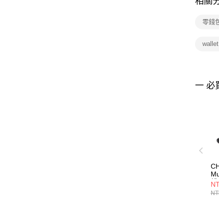
相關
零錢包 
wall
一 必
CH
Mu
錢
NT
CH
NT