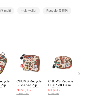
項】
恩沛科技股份有限公司提供之「AFTEE先享後付」服務完成之
 multi
multi wallet
Recycle 零錢包
依本服務之必要範圍內提供個人資料，並將交易相關給付款項請
讓予恩沛科技股份有限公司。
個人資料處理事宜，請瀏覽以下網址：
ee.tw/terms/#terms3
年的使用者請事先徵得法定代理人或監護人之同意方可使用
E先享後付」，若未經同意申辦者引起之損失，本公司不負相關責
AFTEE先享後付」時，將依據個別帳號之用戶狀況，依本公司
核予不同之上限額度；若仍有額度不足之情形，本公司將視審查
用戶進行身份認證。
一人註冊多個帳號或使用他人資訊註冊。若發現惡意使用之情
科技股份有限公司將有權停止該用戶之使用額度並採取法律行
cycle
CHUMS Recycle
CHUMS Recycle
CHUMS Recycle
 Zip
L-Shaped Zip
Dual Soft Case卡
Smart Key Zip
夾零錢包
Wallet卡夾零錢包
夾零錢包 Circus
Case卡夾零錢包
NT$1,062
NT$612
NT$1,062
Circus
CH603987Z402
Archive
NT$1,180
NT$680
NT$1,180
6Z402
CH603996Z402
CH604066Z401