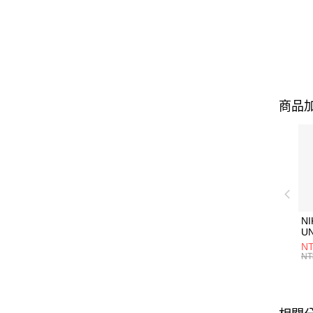
商品加
NI
U
1P
NT
統
NT