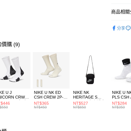
匯豐（
全盈+PAY
聯邦商
商品相關分
元大商
AFTEE先
玉山商
品牌
C
相關說明
分享
台新國
【關於「A
運動配件
台灣樂
AFTEE
便利好安
運動類型
運送方式
價購 (9)
１．簡單
２．便利
7-11取貨
３．安心
每筆NT$1
【「AFT
宅配
１．於結帳
付」結帳
每筆NT$1
２．訂單
３．收到繳
付款後門
KE U J
NIKE U NK ED
NIKE NK
NIKE U N
／ATM／
NICORN CRW
CSH CREW 2P-
HERITAGE S
PLS CSH 
每筆NT$1
※ 請注意
R -160 男女 中
144 EMBRDY 男
SMIT 男女 側背包
144 DBL
$446
NT$365
NT$527
NT$284
絡購買商品
襪 FZ3393100
女 短統襪
BA5871010
襪 DH405
$550
NT$450
NT$650
NT$350
先享後付
FZ3073133
※ 交易是
是否繳費成
付客戶支