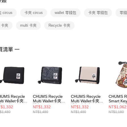
分類
【注意事
１．透過由
circus
卡夾 circus
wallet 零錢包
卡夾 零錢包
零錢包
交易，需
求債權轉
２．關於
et 卡夾
multi 卡夾
Recycle 卡夾
https://aft
３．未成
「AFTE
任。
買清單 一
４．使用「
即時審查
結果請求
５．嚴禁
形，恩沛
動。
UMS Recycle
CHUMS Recycle
CHUMS Recycle
CHUMS Re
lti Wallet卡夾零
Multi Wallet卡夾零
Multi Wallet卡夾零
Smart Key
包 黑色
錢包 Archive
錢包 米灰色
Case卡
$1,332
NT$1,332
NT$1,332
NT$1,062
603988K001
CH603988Z401
CH603988G057
Circus
$1,480
NT$1,480
NT$1,480
NT$1,180
CH60406