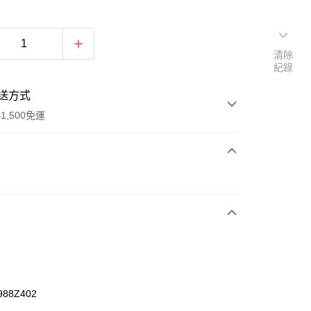
清除
紀錄
送方式
1,500免運
次付款
期付款
0 利率 每期
NT$493
21家銀行
庫商業銀行
第一商業銀行
業銀行
彰化商業銀行
業儲蓄銀行
台北富邦商業銀行
華商業銀行
兆豐國際商業銀行
988Z402
小企業銀行
台中商業銀行