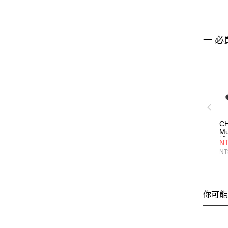
一 必
CH
Mu
錢
NT
CH
NT
你可能