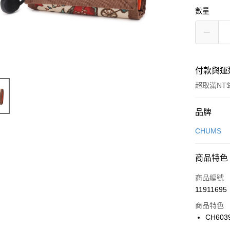
數量
付款與運
超取滿NT$
付款方式
品牌
信用卡一
CHUMS
信用卡分
商品特色
3 期 
商品編號
合作金
LINE Pay
11911695
華南商
Apple Pay
上海商
商品特色
國泰世
CH603
悠遊付
臺灣中