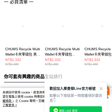
一 必買清單 一
CHUMS Recycle Multi
CHUMS Recycle Multi
CHUMS Recycle M
Wallet卡夾零錢包 黑色
Wallet卡夾零錢包
Wallet卡夾零錢包
CH603988K001
Archive
Circus
NT$1,332
NT$1,332
NT$1,332
NT$1,480
NT$1,480
NT$1,480
CH603988Z401
CH603988Z402
你可能有興趣的商品
全站排行
歡迎加入摩曼頓Line官方帳號
本網站中使用 cookie，欲查詢有關本網站使用 cookie 方式之詳情，及若您不希
點擊以下按鈕第一時間獲得好康訊
熱門標籤
望在電腦上使用 cookie 時應如何變更電腦的 cookie 設定，請參閱本網站「
隱私
息👇
權條款
」之 Cookie 聲明。您繼續使用本網站即表示您同意本公司得按本網站使
用條款之 Cookie 聲明使用 cookie。
了解更多 >
連結 LINE 帳號