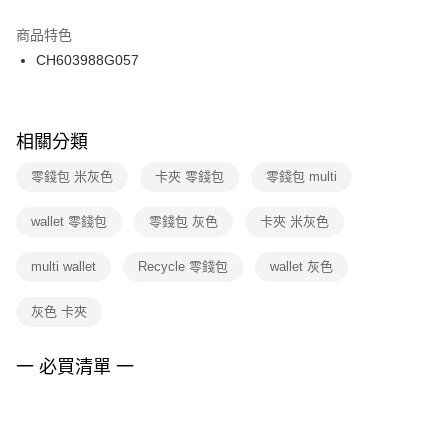
結帳頁面，進行簡訊認證並確認金額後，即可完成結帳。
２．訂單成立數日內，您將收到繳費通知簡訊。
商品特色
付款後門市自取
３．收到繳費通知簡訊後14天內，點擊此簡訊中的連結，可透過四大超商／
CH603988G057
每筆NT$100，滿NT$1,500(含以上)免運費
ATM／網路銀行／等多元方式進行付款，方視為交易完成。
※ 請注意：結帳手續完成當下不需立刻繳費，但若您需要取消訂單，請聯絡
購買商品的店家。未經商家同意取消之訂單仍視為有效，需透過AFTEE先享
後付繳納相關費用。
※ 交易是否成功請以「AFTEE先享後付 」之結帳頁面顯示為準，若有關於
相關分類
是否繳費成功／繳費後需取消欲退款等相關疑問，請聯繫「AFTEE先享後付
客戶支援中心」
https://netprotections.freshdesk.com/support/home
零錢包 米灰色
卡夾 零錢包
零錢包 multi
【注意事項】
wallet 零錢包
零錢包 灰色
卡夾 米灰色
１．透過由恩沛科技股份有限公司提供之「AFTEE先享後付」服務完成之交
易，需依本服務之必要範圍內提供個人資料，並將交易相關給付款項請求債
權轉讓予恩沛科技股份有限公司。
multi wallet
Recycle 零錢包
wallet 灰色
２．關於個人資料處理事宜，請瀏覽以下網址：
https://aftee.tw/terms/#terms3
灰色 卡夾
３．未成年的使用者請事先徵得法定代理人或監護人之同意方可使用
「AFTEE先享後付」，若未經同意申辦者引起之損失，本公司不負相關責
任。
一 必買清單 一
４．使用「AFTEE先享後付」時，將依據個別帳號之用戶狀況，依本公司即
時審查核予不同之上限額度；若仍有額度不足之情形，本公司將視審查結果
請求用戶進行身份認證。
５．嚴禁一人註冊多個帳號或使用他人資訊註冊。若發現惡意使用之情形，
恩沛科技股份有限公司將有權停止該用戶之使用額度並採取法律行動。