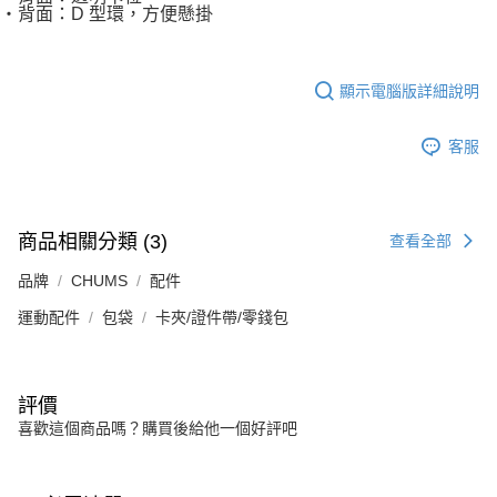
・背面：D 型環，方便懸掛
顯示電腦版詳細說明
客服
商品相關分類 (3)
查看全部
品牌
CHUMS
配件
運動配件
包袋
卡夾/證件帶/零錢包
評價
喜歡這個商品嗎？購買後給他一個好評吧