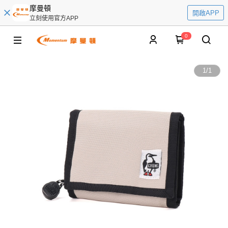
摩曼頓
開啟APP
立刻使用官方APP
0
1
/
1