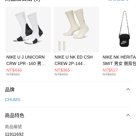
信用卡分期付款
3 期 0 利率 每期
NT$493
21家銀行
合作金庫商業銀行
第一商業銀行
LINE Pay
華南商業銀行
彰化商業銀行
Apple Pay
上海商業儲蓄銀行
台北富邦商業銀行
國泰世華商業銀行
兆豐國際商業銀行
悠遊付
臺灣中小企業銀行
台中商業銀行
NIKE U J UNICORN
NIKE U NK ED CSH
NIKE NK HERIT
匯豐（台灣）商業銀行
華泰商業銀行
CRW 1PR -160 男女
CREW 2P-144
SMIT 男女 側背
全盈+PAY
聯邦商業銀行
遠東國際商業銀行
中統襪 FZ3393100
EMBRDY 男女 短統襪
BA5871010
NT$446
NT$365
NT$527
元大商業銀行
永豐商業銀行
NT$550
NT$450
NT$650
AFTEE先享後付
FZ3073133
玉山商業銀行
星展（台灣）商業銀行
相關說明
台新國際商業銀行
中國信託商業銀行
品牌
【關於「AFTEE先享後付」】
台灣樂天信用卡公司
AFTEE先享後付是「在收到商品之後才付款」的支付方式。 讓您購物簡單
運送方式
CHUMS
便利好安心！
１．簡單：不需註冊會員、不需綁卡、不需儲值。
7-11取貨(快速到店)
２．便利：只要手機號碼，簡訊認證，即可結帳。
商品特色
每筆NT$100，滿NT$1,500(含以上)免運費
３．安心：先確認商品／服務後，再付款。
商品編號
宅配
【「AFTEE先享後付」結帳流程】
１．於結帳方式選擇「AFTEE先享後付」後，將跳轉至「AFTEE先享後付」
11911692
每筆NT$100，滿NT$1,500(含以上)免運費