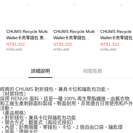
CHUMS Recycle Multi
CHUMS Recycle Multi
CHUMS Recycle M
Wallet卡夾零錢包 黑色
Wallet卡夾零錢包
Wallet卡夾零錢包
CH603988K001
Archive
Circus
NT$1,332
NT$1,332
NT$1,332
NT$1,480
NT$1,480
NT$1,480
CH603988Z401
CH603988Z402
詳細說明
相關推薦
經典的 CHUMS 對折錢包，兼具卡位和鑰匙包功能。
〈材質特性〉
採用 RENU® 面料，這是一種 100% 再生聚酯纖維，由舊衣物
和工廠生產剩餘面料製成。輕盈耐用，非常適合日常使用和戶外
活動。
〈產品規格〉
・對折錢包，兼具卡位與鑰匙包功能
・開合方式：翻蓋式（兩段式按扣）
・內部：鈔票隔層、零錢包、卡位、2 個自由口袋、鑰匙環
・背面：透明卡位