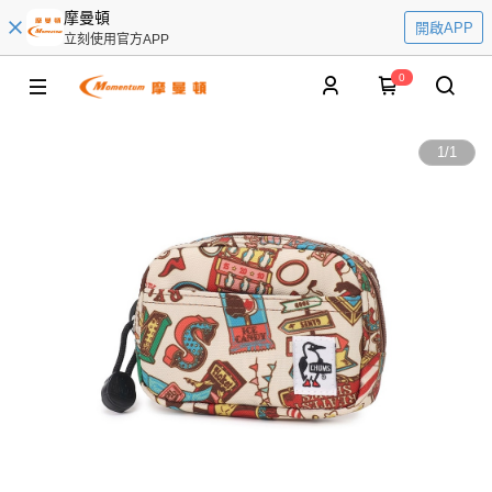
摩曼頓
開啟APP
立刻使用官方APP
0
1
/
1