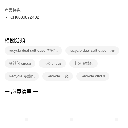
結帳頁面，進行簡訊認證並確認金額後，即可完成結帳。
２．訂單成立數日內，您將收到繳費通知簡訊。
商品特色
付款後門市自取
３．收到繳費通知簡訊後14天內，點擊此簡訊中的連結，可透過四大超商／
CH603987Z402
每筆NT$100，滿NT$1,500(含以上)免運費
ATM／網路銀行／等多元方式進行付款，方視為交易完成。
※ 請注意：結帳手續完成當下不需立刻繳費，但若您需要取消訂單，請聯絡
購買商品的店家。未經商家同意取消之訂單仍視為有效，需透過AFTEE先享
後付繳納相關費用。
※ 交易是否成功請以「AFTEE先享後付 」之結帳頁面顯示為準，若有關於
相關分類
是否繳費成功／繳費後需取消欲退款等相關疑問，請聯繫「AFTEE先享後付
客戶支援中心」
https://netprotections.freshdesk.com/support/home
recycle dual soft case 零錢包
recycle dual soft case 卡夾
【注意事項】
零錢包 circus
卡夾 circus
卡夾 零錢包
１．透過由恩沛科技股份有限公司提供之「AFTEE先享後付」服務完成之交
易，需依本服務之必要範圍內提供個人資料，並將交易相關給付款項請求債
權轉讓予恩沛科技股份有限公司。
Recycle 零錢包
Recycle 卡夾
Recycle circus
２．關於個人資料處理事宜，請瀏覽以下網址：
https://aftee.tw/terms/#terms3
３．未成年的使用者請事先徵得法定代理人或監護人之同意方可使用
一 必買清單 一
「AFTEE先享後付」，若未經同意申辦者引起之損失，本公司不負相關責
任。
４．使用「AFTEE先享後付」時，將依據個別帳號之用戶狀況，依本公司即
時審查核予不同之上限額度；若仍有額度不足之情形，本公司將視審查結果
請求用戶進行身份認證。
５．嚴禁一人註冊多個帳號或使用他人資訊註冊。若發現惡意使用之情形，
恩沛科技股份有限公司將有權停止該用戶之使用額度並採取法律行動。