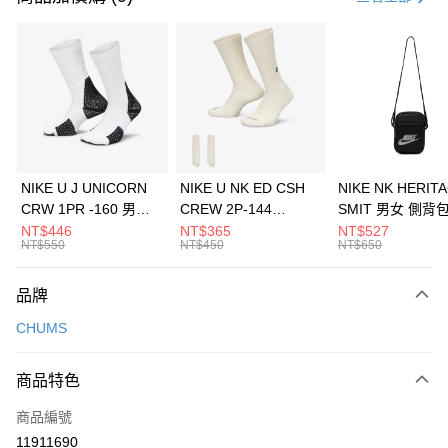
信用卡分期付款
3 期 0 利率 每期
NT$226
21家銀行
合作金庫商業銀行
第一商業銀行
LINE Pay
華南商業銀行
彰化商業銀行
Apple Pay
上海商業儲蓄銀行
台北富邦商業銀行
國泰世華商業銀行
兆豐國際商業銀行
悠遊付
臺灣中小企業銀行
台中商業銀行
NIKE U J UNICORN
NIKE U NK ED CSH
NIKE NK HERIT
匯豐（台灣）商業銀行
華泰商業銀行
CRW 1PR -160 男女
CREW 2P-144
SMIT 男女 側背
全盈+PAY
聯邦商業銀行
遠東國際商業銀行
中統襪 FZ3393100
EMBRDY 男女 短統襪
BA5871010
NT$446
NT$365
NT$527
元大商業銀行
永豐商業銀行
NT$550
NT$450
NT$650
AFTEE先享後付
FZ3073133
玉山商業銀行
星展（台灣）商業銀行
相關說明
台新國際商業銀行
中國信託商業銀行
品牌
【關於「AFTEE先享後付」】
台灣樂天信用卡公司
AFTEE先享後付是「在收到商品之後才付款」的支付方式。 讓您購物簡單
運送方式
CHUMS
便利好安心！
１．簡單：不需註冊會員、不需綁卡、不需儲值。
7-11取貨(快速到店)
２．便利：只要手機號碼，簡訊認證，即可結帳。
商品特色
每筆NT$100，滿NT$1,500(含以上)免運費
３．安心：先確認商品／服務後，再付款。
商品編號
宅配
【「AFTEE先享後付」結帳流程】
１．於結帳方式選擇「AFTEE先享後付」後，將跳轉至「AFTEE先享後付」
11911690
每筆NT$100，滿NT$1,500(含以上)免運費