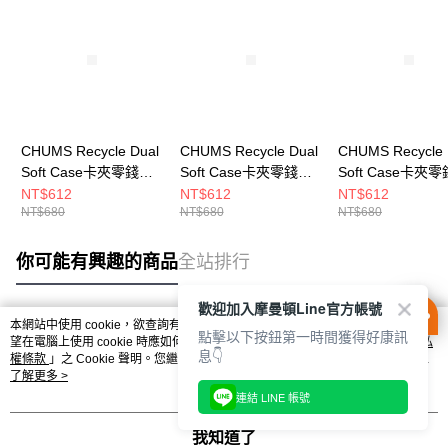
CHUMS Recycle Dual
CHUMS Recycle Dual
CHUMS Recycle 
Soft Case卡夾零錢包
Soft Case卡夾零錢包
Soft Case卡夾
米灰色
黑色 CH603987K001
Watercolor
NT$612
NT$612
NT$612
NT$680
NT$680
NT$680
CH603987G057
CH603987Z400
你可能有興趣的商品
全站排行
歡迎加入摩曼頓Line官方帳號
本網站中使用 cookie，欲查詢有關本網站使用 cookie 方式之詳情，及若您不希
點擊以下按鈕第一時間獲得好康訊
熱門標籤
望在電腦上使用 cookie 時應如何變更電腦的 cookie 設定，請參閱本網站「
隱私
息👇
權條款
」之 Cookie 聲明。您繼續使用本網站即表示您同意本公司得按本網站使
用條款之 Cookie 聲明使用 cookie。
了解更多 >
連結 LINE 帳號
我知道了