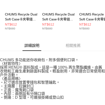
CHUMS Recycle Dual
CHUMS Recycle Dual
CHUMS Recycle 
Soft Case卡夾零錢包
Soft Case卡夾零錢包
Soft Case卡夾
米灰色
黑色 CH603987K001
Watercolor
NT$612
NT$612
NT$612
NT$680
NT$680
NT$680
CH603987G057
CH603987Z400
詳細說明
相關推薦
CHUMS 多功能迷你收納包，附多個便利口袋。
〈材質特性〉
採用 RENU® 面料製成，這是一種 100% 再生聚酯纖維，由舊
衣物和工廠生產剩餘面料製成。輕盈耐用，非常適合日常使用和
戶外活動。
〈產品規格〉
・尺寸適合放置零錢包和智慧鑰匙。
・主隔層：拉鍊封口
・正面：魔鬼氈口袋
・內部：兩側設有分隔口袋
・側邊：D 型環，可連接掛繩或登山扣