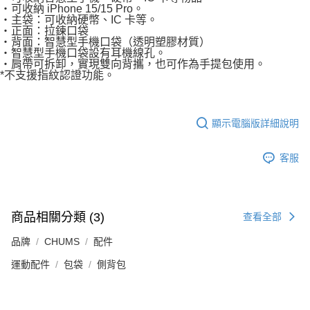
・可收納 iPhone 15/15 Pro。
・主袋：可收納硬幣、IC 卡等。
・正面：拉鍊口袋
・背面：智慧型手機口袋（透明塑膠材質）
・智慧型手機口袋設有耳機線孔。
・肩帶可拆卸，實現雙向背攜，也可作為手提包使用。
*不支援指紋認證功能。
顯示電腦版詳細說明
客服
商品相關分類 (3)
查看全部
品牌
CHUMS
配件
運動配件
包袋
側背包