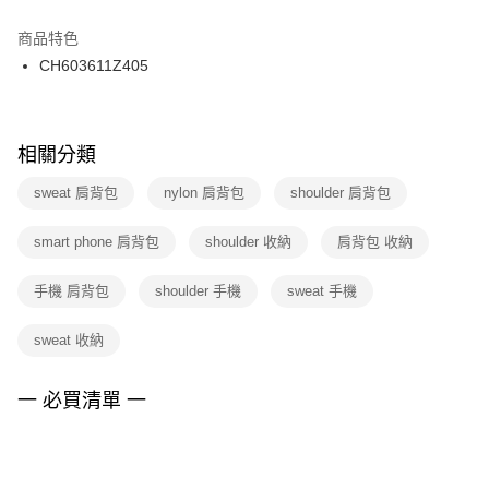
結帳頁面，進行簡訊認證並確認金額後，即可完成結帳。
２．訂單成立數日內，您將收到繳費通知簡訊。
商品特色
付款後門市自取
３．收到繳費通知簡訊後14天內，點擊此簡訊中的連結，可透過四大超商／
CH603611Z405
每筆NT$100，滿NT$1,500(含以上)免運費
ATM／網路銀行／等多元方式進行付款，方視為交易完成。
※ 請注意：結帳手續完成當下不需立刻繳費，但若您需要取消訂單，請聯絡
購買商品的店家。未經商家同意取消之訂單仍視為有效，需透過AFTEE先享
後付繳納相關費用。
※ 交易是否成功請以「AFTEE先享後付 」之結帳頁面顯示為準，若有關於
相關分類
是否繳費成功／繳費後需取消欲退款等相關疑問，請聯繫「AFTEE先享後付
客戶支援中心」
https://netprotections.freshdesk.com/support/home
sweat 肩背包
nylon 肩背包
shoulder 肩背包
【注意事項】
smart phone 肩背包
shoulder 收納
肩背包 收納
１．透過由恩沛科技股份有限公司提供之「AFTEE先享後付」服務完成之交
易，需依本服務之必要範圍內提供個人資料，並將交易相關給付款項請求債
權轉讓予恩沛科技股份有限公司。
手機 肩背包
shoulder 手機
sweat 手機
２．關於個人資料處理事宜，請瀏覽以下網址：
https://aftee.tw/terms/#terms3
sweat 收納
３．未成年的使用者請事先徵得法定代理人或監護人之同意方可使用
「AFTEE先享後付」，若未經同意申辦者引起之損失，本公司不負相關責
任。
一 必買清單 一
４．使用「AFTEE先享後付」時，將依據個別帳號之用戶狀況，依本公司即
時審查核予不同之上限額度；若仍有額度不足之情形，本公司將視審查結果
請求用戶進行身份認證。
５．嚴禁一人註冊多個帳號或使用他人資訊註冊。若發現惡意使用之情形，
恩沛科技股份有限公司將有權停止該用戶之使用額度並採取法律行動。