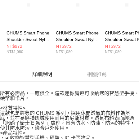
CHUMS Smart Phone
CHUMS Smart Phone
CHUMS Smart P
Shoulder Sweat Nylon
Shoulder Sweat Nylon
Shoulder Sweat 
隨身手機肩背包
隨身手機肩背包
隨身手機肩背包 St
NT$972
NT$972
NT$972
NT$1,080
NT$1,080
NT$1,080
CH603611Z357
CH603611Z356
CH603611Z376
詳細說明
相關推薦
所有必需品，一應俱全。這款迷你肩包可收納您的智慧型手機、
硬幣和卡片。
<材質特性>
這款包是經典的 CHUMS 系列，採用休閒透氣的布料作為基
底，並在易磨損區域使用耐用的尼龍材質。透氣布料表面經過
「旭硝子衛士 E 系列」處理，具有防水、防油、防污的特性，
使其防水防污，適合戶外使用。
<產品特性>
・可收納智慧型手機、硬幣、IC 卡等物品。