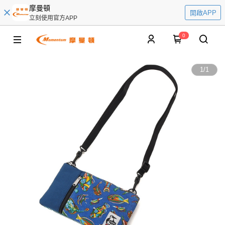
摩曼頓
開啟APP
立刻使用官方APP
0
1
/
1