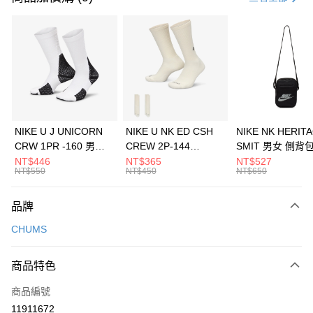
信用卡分期付款
3 期 0 利率 每期
NT$360
21家銀行
合作金庫商業銀行
第一商業銀行
LINE Pay
華南商業銀行
彰化商業銀行
Apple Pay
上海商業儲蓄銀行
台北富邦商業銀行
國泰世華商業銀行
兆豐國際商業銀行
悠遊付
臺灣中小企業銀行
台中商業銀行
NIKE U J UNICORN
NIKE U NK ED CSH
NIKE NK HERIT
匯豐（台灣）商業銀行
華泰商業銀行
CRW 1PR -160 男女
CREW 2P-144
SMIT 男女 側背
全盈+PAY
聯邦商業銀行
遠東國際商業銀行
中統襪 FZ3393100
EMBRDY 男女 短統襪
BA5871010
NT$446
NT$365
NT$527
元大商業銀行
永豐商業銀行
NT$550
NT$450
NT$650
AFTEE先享後付
FZ3073133
玉山商業銀行
星展（台灣）商業銀行
相關說明
台新國際商業銀行
中國信託商業銀行
品牌
【關於「AFTEE先享後付」】
台灣樂天信用卡公司
AFTEE先享後付是「在收到商品之後才付款」的支付方式。 讓您購物簡單
運送方式
CHUMS
便利好安心！
１．簡單：不需註冊會員、不需綁卡、不需儲值。
7-11取貨(快速到店)
２．便利：只要手機號碼，簡訊認證，即可結帳。
商品特色
每筆NT$100，滿NT$1,500(含以上)免運費
３．安心：先確認商品／服務後，再付款。
商品編號
宅配
【「AFTEE先享後付」結帳流程】
１．於結帳方式選擇「AFTEE先享後付」後，將跳轉至「AFTEE先享後付」
11911672
每筆NT$100，滿NT$1,500(含以上)免運費