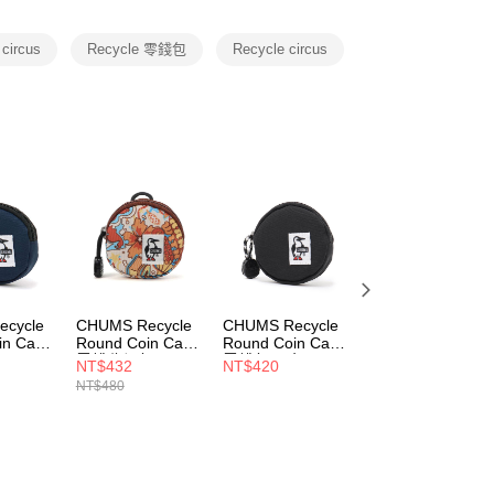
項】
恩沛科技股份有限公司提供之「AFTEE先享後付」服務完成之
circus
Recycle 零錢包
Recycle circus
依本服務之必要範圍內提供個人資料，並將交易相關給付款項請
讓予恩沛科技股份有限公司。
個人資料處理事宜，請瀏覽以下網址：
ee.tw/terms/#terms3
年的使用者請事先徵得法定代理人或監護人之同意方可使用
E先享後付」，若未經同意申辦者引起之損失，本公司不負相關責
AFTEE先享後付」時，將依據個別帳號之用戶狀況，依本公司
核予不同之上限額度；若仍有額度不足之情形，本公司將視審查
用戶進行身份認證。
一人註冊多個帳號或使用他人資訊註冊。若發現惡意使用之情
科技股份有限公司將有權停止該用戶之使用額度並採取法律行
cycle
CHUMS Recycle
CHUMS Recycle
CHUMS Recycle
in Case
Round Coin Case
Round Coin Case
Round Coin Case
包
零錢收納包
零錢包 黑色
零錢收納包 Toys
NT$432
NT$420
NT$432
3N001
CH603573Z350
CH603573K001
CH603573Z379
NT$480
NT$480