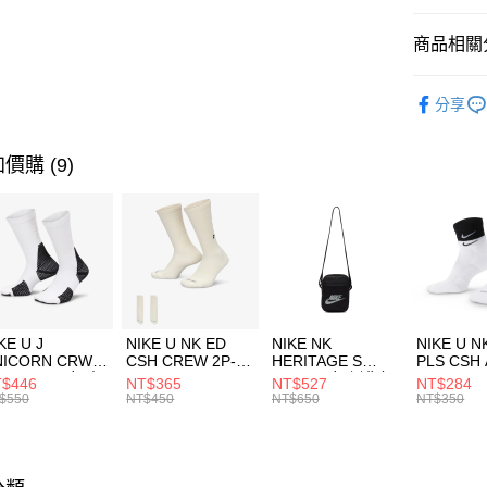
匯豐（
全盈+PAY
聯邦商
商品相關分
元大商
AFTEE先
玉山商
品牌
C
相關說明
分享
台新國
【關於「A
運動配件
台灣樂
AFTEE
便利好安
運動類型
運送方式
價購 (9)
１．簡單
２．便利
7-11取貨
３．安心
每筆NT$1
【「AFT
宅配
１．於結帳
付」結帳
每筆NT$1
２．訂單
３．收到繳
付款後門
KE U J
NIKE U NK ED
NIKE NK
NIKE U N
／ATM／
NICORN CRW
CSH CREW 2P-
HERITAGE S
PLS CSH 
每筆NT$1
※ 請注意
R -160 男女 中
144 EMBRDY 男
SMIT 男女 側背包
144 DBL
$446
NT$365
NT$527
NT$284
絡購買商品
襪 FZ3393100
女 短統襪
BA5871010
襪 DH405
$550
NT$450
NT$650
NT$350
先享後付
FZ3073133
※ 交易是
是否繳費成
付客戶支