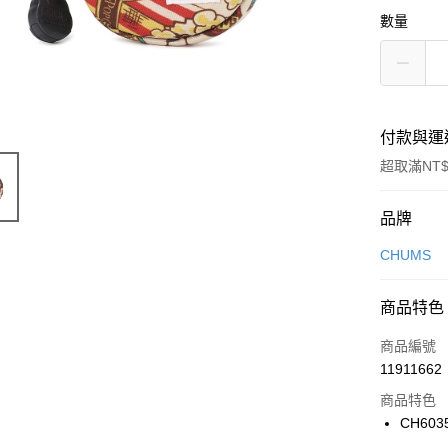
數量
付款與運
超取滿NT$
付款方式
品牌
信用卡一
CHUMS
信用卡分
商品特色
3 期 
商品編號
合作金
LINE Pay
11911662
華南商
Apple Pay
上海商
商品特色
國泰世
CH603
悠遊付
臺灣中