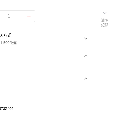
清除
紀錄
送方式
1,500免運
次付款
期付款
0 利率 每期
NT$160
21家銀行
庫商業銀行
第一商業銀行
業銀行
彰化商業銀行
業儲蓄銀行
台北富邦商業銀行
華商業銀行
兆豐國際商業銀行
573Z402
小企業銀行
台中商業銀行