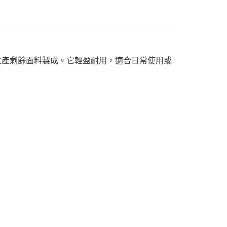
工廠生產剩餘面料製成。它輕盈耐用，適合日常使用或