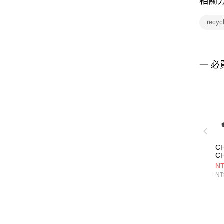
相關
recyc
一 必
CH
CH
C
NT
錢包
NT
CH