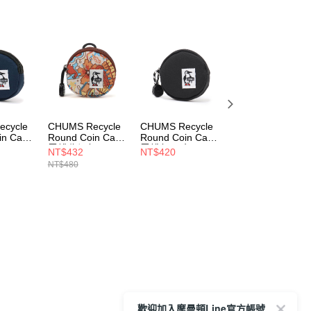
cycle
CHUMS Recycle
CHUMS Recycle
CHUMS Recycle
in Case
Round Coin Case
Round Coin Case
Round Coin Case
包
零錢收納包
零錢包 黑色
零錢收納包 Toys
NT$432
NT$420
NT$432
3N001
CH603573Z350
CH603573K001
CH603573Z379
NT$480
NT$480
歡迎加入摩曼頓Line官方帳號