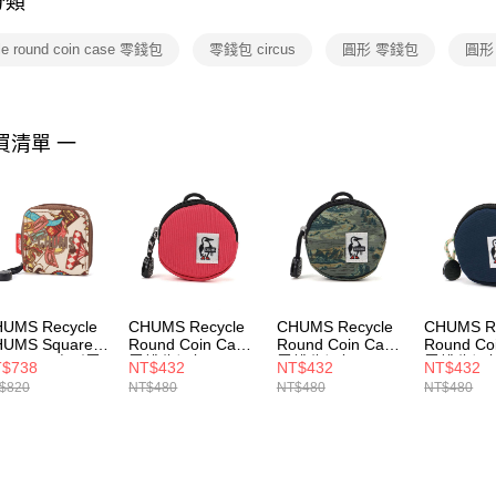
分類
【注意事
１．透過由
le round coin case 零錢包
零錢包 circus
圓形 零錢包
圓形 
交易，需
求債權轉
２．關於
https://aft
３．未成
買清單 一
「AFTE
任。
４．使用「
即時審查
結果請求
５．嚴禁
形，恩沛
動。
UMS Recycle
CHUMS Recycle
CHUMS Recycle
CHUMS Re
UMS Square
Round Coin Case
Round Coin Case
Round Co
oin Case方形零
零錢收納包
零錢收納包
零錢收納
$738
NT$432
NT$432
NT$432
 Circus
CH603573R018
CH603573Z352
CH60357
$820
NT$480
NT$480
NT$480
604027Z402