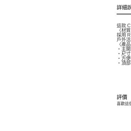
詳細
這款 
〈材質
採用 
戶外活
〈產品
・主開
・尺寸
・方便
・頂部
評價
喜歡這