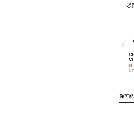
一 必
CH
CH
C
NT
錢包
NT
CH
你可能