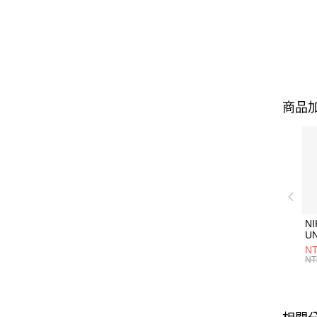
商品加
NI
U
1P
NT
統
NT