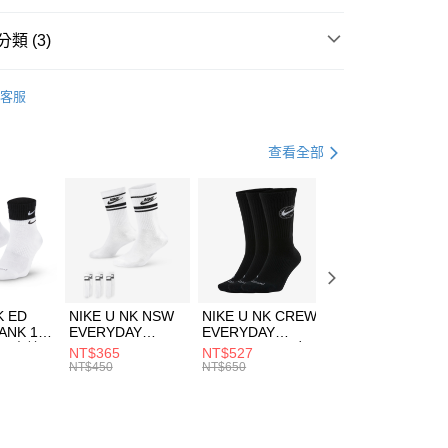
台灣）商業銀行
華泰商業銀行
業銀行
遠東國際商業銀行
類 (3)
業銀行
永豐商業銀行
享後付
業銀行
星展（台灣）商業銀行
HUMS
配件
客服
際商業銀行
中國信託商業銀行
FTEE先享後付」】
包袋
卡夾/證件帶/零錢包
天信用卡公司
先享後付是「在收到商品之後才付款」的支付方式。 讓您購物簡單
心！
休閒戶外
配件
查看全部
：不需註冊會員、不需綁卡、不需儲值。
：只要手機號碼，簡訊認證，即可結帳。
(快速到店)
：先確認商品／服務後，再付款。
00，滿NT$1,500(含以上)免運費
EE先享後付」結帳流程】
方式選擇「AFTEE先享後付」後，將跳轉至「AFTEE先享後
頁面，進行簡訊認證並確認金額後，即可完成結帳。
00，滿NT$1,500(含以上)免運費
成立數日內，您將收到繳費通知簡訊。
費通知簡訊後14天內，點擊此簡訊中的連結，可透過四大超商
市自取
K ED
NIKE U NK NSW
NIKE U NK CREW
NIKE U NK
網路銀行／等多元方式進行付款，方視為交易完成。
ANK 1P
EVERYDAY
EVERYDAY
EVERYDAY LTW
00，滿NT$1,500(含以上)免運費
：結帳手續完成當下不需立刻繳費，但若您需要取消訂單，請聯
 男 中統
ESSENTIAL CR
BBALL 3PR 男女
ANKLE 3PR 男女
NT$365
NT$527
NT$365
的店家。未經商家同意取消之訂單仍視為有效，需透過AFTEE
8104
男女 短統襪
長統襪
踝襪 SX7677010
NT$450
NT$650
NT$450
繳納相關費用。
DX5089103
DA2123010
否成功請以「AFTEE先享後付 」之結帳頁面顯示為準，若有關於
功／繳費後需取消欲退款等相關疑問，請聯繫「AFTEE先享後
援中心」
https://netprotections.freshdesk.com/support/home