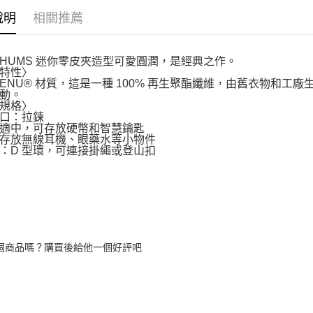
說明
相關推薦
CHUMS 迷你零皮夾造型可愛圓潤，是經典之作。
特性〉
RENU® 材質，這是一種 100% 再生聚酯纖維，由舊衣物和
動。
規格〉
口：拉鍊
適中，可存放硬幣和智慧鑰匙
存放無線耳機、眼藥水等小物件
：D 型環，可連接掛繩或登山扣
個商品嗎？購買後給他一個好評吧