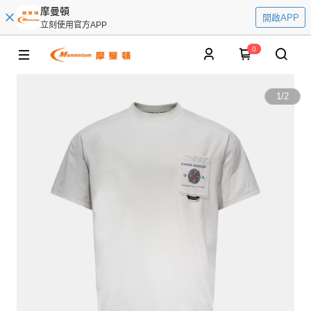
摩曼頓
開啟APP
立刻使用官方APP
0
1
/
2