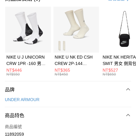
信用卡分期付款
3 期 0 利率 每期
NT$660
21家銀行
合作金庫商業銀行
第一商業銀行
LINE Pay
華南商業銀行
彰化商業銀行
Apple Pay
上海商業儲蓄銀行
台北富邦商業銀行
國泰世華商業銀行
兆豐國際商業銀行
悠遊付
臺灣中小企業銀行
台中商業銀行
NIKE U J UNICORN
NIKE U NK ED CSH
NIKE NK HERIT
匯豐（台灣）商業銀行
華泰商業銀行
CRW 1PR -160 男女
CREW 2P-144
SMIT 男女 側背
全盈+PAY
聯邦商業銀行
遠東國際商業銀行
中統襪 FZ3393100
EMBRDY 男女 短統襪
BA5871010
NT$446
NT$365
NT$527
元大商業銀行
永豐商業銀行
NT$550
NT$450
NT$650
AFTEE先享後付
FZ3073133
玉山商業銀行
星展（台灣）商業銀行
相關說明
台新國際商業銀行
中國信託商業銀行
品牌
【關於「AFTEE先享後付」】
台灣樂天信用卡公司
AFTEE先享後付是「在收到商品之後才付款」的支付方式。 讓您購物簡單
運送方式
UNDER ARMOUR
便利好安心！
１．簡單：不需註冊會員、不需綁卡、不需儲值。
7-11取貨(快速到店)
２．便利：只要手機號碼，簡訊認證，即可結帳。
商品特色
每筆NT$100，滿NT$1,500(含以上)免運費
３．安心：先確認商品／服務後，再付款。
商品編號
宅配
【「AFTEE先享後付」結帳流程】
１．於結帳方式選擇「AFTEE先享後付」後，將跳轉至「AFTEE先享後付」
11892059
每筆NT$100，滿NT$1,500(含以上)免運費