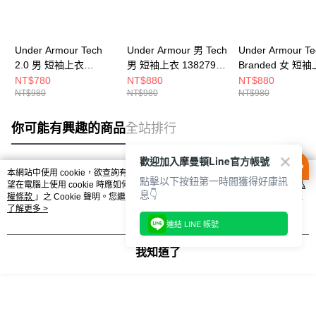
Under Armour Tech
Under Armour 男 Tech
Under Armour Te
2.0 男 短袖上衣
男 短袖上衣 1382795-
Branded 女 短
1326413-001
001
6009987-044
NT$780
NT$880
NT$880
NT$980
NT$980
NT$980
你可能有興趣的商品
全站排行
歡迎加入摩曼頓Line官方帳號
本網站中使用 cookie，欲查詢有關本網站使用 cookie 方式之詳情，及若您不希
點擊以下按鈕第一時間獲得好康訊
熱門標籤
望在電腦上使用 cookie 時應如何變更電腦的 cookie 設定，請參閱本網站「
隱私
息👇
權條款
」之 Cookie 聲明。您繼續使用本網站即表示您同意本公司得按本網站使
用條款之 Cookie 聲明使用 cookie。
了解更多 >
連結 LINE 帳號
我知道了