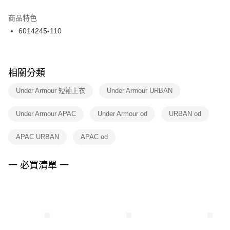
結帳頁面，進行簡訊認證並確認金額後，即可完成結帳。
２．訂單成立數日內，您將收到繳費通知簡訊。
商品特色
付款後門市自取
３．收到繳費通知簡訊後14天內，點擊此簡訊中的連結，可透過四大超商／
6014245-110
每筆NT$100，滿NT$1,500(含以上)免運費
ATM／網路銀行／等多元方式進行付款，方視為交易完成。
※ 請注意：結帳手續完成當下不需立刻繳費，但若您需要取消訂單，請聯絡
購買商品的店家。未經商家同意取消之訂單仍視為有效，需透過AFTEE先享
後付繳納相關費用。
※ 交易是否成功請以「AFTEE先享後付 」之結帳頁面顯示為準，若有關於
相關分類
是否繳費成功／繳費後需取消欲退款等相關疑問，請聯繫「AFTEE先享後付
客戶支援中心」
https://netprotections.freshdesk.com/support/home
Under Armour 短袖上衣
Under Armour URBAN
【注意事項】
Under Armour APAC
Under Armour od
URBAN od
１．透過由恩沛科技股份有限公司提供之「AFTEE先享後付」服務完成之交
易，需依本服務之必要範圍內提供個人資料，並將交易相關給付款項請求債
權轉讓予恩沛科技股份有限公司。
APAC URBAN
APAC od
２．關於個人資料處理事宜，請瀏覽以下網址：
https://aftee.tw/terms/#terms3
３．未成年的使用者請事先徵得法定代理人或監護人之同意方可使用
一 必買清單 一
「AFTEE先享後付」，若未經同意申辦者引起之損失，本公司不負相關責
任。
４．使用「AFTEE先享後付」時，將依據個別帳號之用戶狀況，依本公司即
時審查核予不同之上限額度；若仍有額度不足之情形，本公司將視審查結果
請求用戶進行身份認證。
５．嚴禁一人註冊多個帳號或使用他人資訊註冊。若發現惡意使用之情形，
恩沛科技股份有限公司將有權停止該用戶之使用額度並採取法律行動。