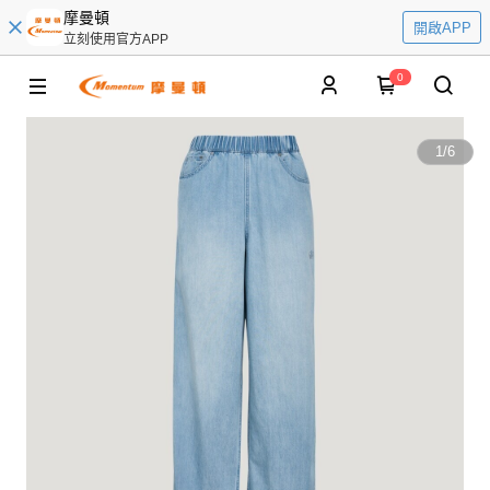
摩曼頓
開啟APP
立刻使用官方APP
0
1
/
6