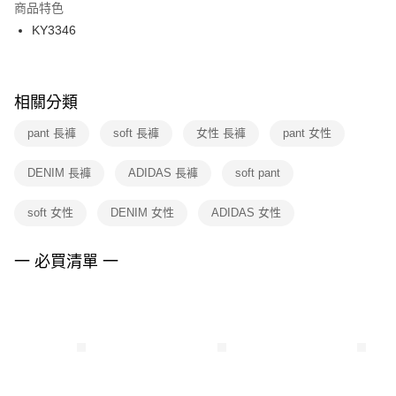
２．訂單成立數日內，您將收到繳費通知簡訊。
商品特色
付款後門市自取
３．收到繳費通知簡訊後14天內，點擊此簡訊中的連結，可透過四大超商／
KY3346
每筆NT$100，滿NT$1,500(含以上)免運費
ATM／網路銀行／等多元方式進行付款，方視為交易完成。
※ 請注意：結帳手續完成當下不需立刻繳費，但若您需要取消訂單，請聯絡
購買商品的店家。未經商家同意取消之訂單仍視為有效，需透過AFTEE先享
後付繳納相關費用。
※ 交易是否成功請以「AFTEE先享後付 」之結帳頁面顯示為準，若有關於
相關分類
是否繳費成功／繳費後需取消欲退款等相關疑問，請聯繫「AFTEE先享後付
客戶支援中心」
https://netprotections.freshdesk.com/support/home
pant 長褲
soft 長褲
女性 長褲
pant 女性
【注意事項】
DENIM 長褲
ADIDAS 長褲
soft pant
１．透過由恩沛科技股份有限公司提供之「AFTEE先享後付」服務完成之交
易，需依本服務之必要範圍內提供個人資料，並將交易相關給付款項請求債
權轉讓予恩沛科技股份有限公司。
soft 女性
DENIM 女性
ADIDAS 女性
２．關於個人資料處理事宜，請瀏覽以下網址：
https://aftee.tw/terms/#terms3
３．未成年的使用者請事先徵得法定代理人或監護人之同意方可使用
一 必買清單 一
「AFTEE先享後付」，若未經同意申辦者引起之損失，本公司不負相關責
任。
４．使用「AFTEE先享後付」時，將依據個別帳號之用戶狀況，依本公司即
時審查核予不同之上限額度；若仍有額度不足之情形，本公司將視審查結果
請求用戶進行身份認證。
５．嚴禁一人註冊多個帳號或使用他人資訊註冊。若發現惡意使用之情形，
恩沛科技股份有限公司將有權停止該用戶之使用額度並採取法律行動。