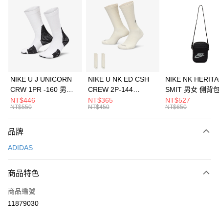
信用卡分期付款
3 期 0 利率 每期
NT$1,630
21家銀行
合作金庫商業銀行
第一商業銀行
LINE Pay
華南商業銀行
彰化商業銀行
Apple Pay
上海商業儲蓄銀行
台北富邦商業銀行
國泰世華商業銀行
兆豐國際商業銀行
悠遊付
臺灣中小企業銀行
台中商業銀行
NIKE U J UNICORN
NIKE U NK ED CSH
NIKE NK HERIT
匯豐（台灣）商業銀行
華泰商業銀行
CRW 1PR -160 男女
CREW 2P-144
SMIT 男女 側背
全盈+PAY
聯邦商業銀行
遠東國際商業銀行
中統襪 FZ3393100
EMBRDY 男女 短統襪
BA5871010
NT$446
NT$365
NT$527
元大商業銀行
永豐商業銀行
NT$550
NT$450
NT$650
AFTEE先享後付
FZ3073133
玉山商業銀行
星展（台灣）商業銀行
相關說明
台新國際商業銀行
中國信託商業銀行
品牌
【關於「AFTEE先享後付」】
台灣樂天信用卡公司
AFTEE先享後付是「在收到商品之後才付款」的支付方式。 讓您購物簡單
運送方式
ADIDAS
便利好安心！
１．簡單：不需註冊會員、不需綁卡、不需儲值。
7-11取貨(快速到店)
２．便利：只要手機號碼，簡訊認證，即可結帳。
商品特色
每筆NT$100，滿NT$1,500(含以上)免運費
３．安心：先確認商品／服務後，再付款。
商品編號
宅配
【「AFTEE先享後付」結帳流程】
１．於結帳方式選擇「AFTEE先享後付」後，將跳轉至「AFTEE先享後付」
11879030
每筆NT$100，滿NT$1,500(含以上)免運費
結帳頁面，進行簡訊認證並確認金額後，即可完成結帳。