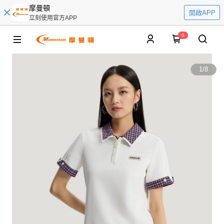
摩曼頓
開啟APP
立刻使用官方APP
0
1
/
8