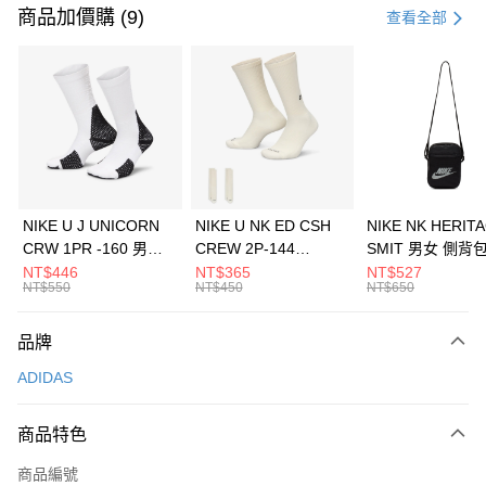
信用卡一次付款
商品加價購 (9)
查看全部
信用卡分期付款
3 期 0 利率 每期
NT$830
21家銀行
合作金庫商業銀行
第一商業銀行
LINE Pay
華南商業銀行
彰化商業銀行
Apple Pay
上海商業儲蓄銀行
台北富邦商業銀行
國泰世華商業銀行
兆豐國際商業銀行
悠遊付
臺灣中小企業銀行
台中商業銀行
NIKE U J UNICORN
NIKE U NK ED CSH
NIKE NK HERIT
匯豐（台灣）商業銀行
華泰商業銀行
CRW 1PR -160 男女
CREW 2P-144
SMIT 男女 側背
全盈+PAY
聯邦商業銀行
遠東國際商業銀行
中統襪 FZ3393100
EMBRDY 男女 短統襪
BA5871010
NT$446
NT$365
NT$527
元大商業銀行
永豐商業銀行
NT$550
NT$450
NT$650
AFTEE先享後付
FZ3073133
玉山商業銀行
星展（台灣）商業銀行
相關說明
台新國際商業銀行
中國信託商業銀行
品牌
【關於「AFTEE先享後付」】
台灣樂天信用卡公司
AFTEE先享後付是「在收到商品之後才付款」的支付方式。 讓您購物簡單
運送方式
ADIDAS
便利好安心！
１．簡單：不需註冊會員、不需綁卡、不需儲值。
7-11取貨(快速到店)
２．便利：只要手機號碼，簡訊認證，即可結帳。
商品特色
每筆NT$100，滿NT$1,500(含以上)免運費
３．安心：先確認商品／服務後，再付款。
商品編號
宅配
【「AFTEE先享後付」結帳流程】