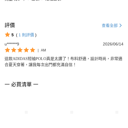
評價
查看全部
5
(
1
則評價
)
u*******9
2026/06/14
|
AM
這款ADIDAS短袖POLO真是太讚了！布料舒適，設計時尚，非常適
合夏天穿著，讓我每次出門都充滿自信！
一 必買清單 一