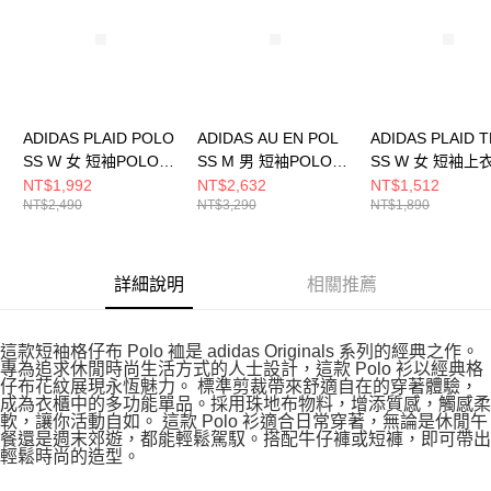
恩沛科技股份有限公司將有權停止該用戶之使用額度並採取法律行動。
ADIDAS PLAID POLO
ADIDAS AU EN POL
ADIDAS PLAID 
SS W 女 短袖POLO
SS M 男 短袖POLO
SS W 女 短袖上
KU9396
KE7324
KU9392
NT$1,992
NT$2,632
NT$1,512
NT$2,490
NT$3,290
NT$1,890
詳細說明
相關推薦
這款短袖格仔布 Polo 裇是 adidas Originals 系列的經典之作。
專為追求休閒時尚生活方式的人士設計，這款 Polo 衫以經典格
仔布花紋展現永恆魅力。 標準剪裁帶來舒適自在的穿著體驗，
成為衣櫃中的多功能單品。採用珠地布物料，增添質感，觸感柔
軟，讓你活動自如。 這款 Polo 衫適合日常穿著，無論是休閒午
餐還是週末郊遊，都能輕鬆駕馭。搭配牛仔褲或短褲，即可帶出
輕鬆時尚的造型。