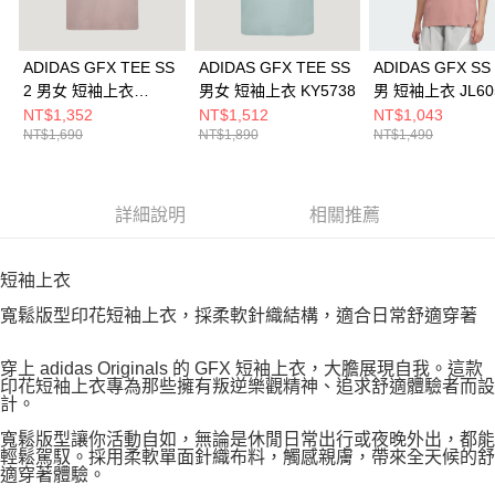
ADIDAS GFX TEE SS
ADIDAS GFX TEE SS
ADIDAS GFX SS
2 男女 短袖上衣
男女 短袖上衣 KY5738
男 短袖上衣 JL60
KY5740
NT$1,352
NT$1,512
NT$1,043
NT$1,690
NT$1,890
NT$1,490
詳細說明
相關推薦
短袖上衣
寬鬆版型印花短袖上衣，採柔軟針織結構，適合日常舒適穿著
穿上 adidas Originals 的 GFX 短袖上衣，大膽展現自我。這款
印花短袖上衣專為那些擁有叛逆樂觀精神、追求舒適體驗者而設
計。
寬鬆版型讓你活動自如，無論是休閒日常出行或夜晚外出，都能
輕鬆駕馭。採用柔軟單面針織布料，觸感親膚，帶來全天候的舒
適穿著體驗。