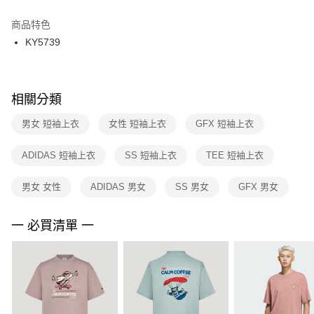
結帳頁面，進行簡訊認證並確認金額後，即可完成結帳。
２．訂單成立數日內，您將收到繳費通知簡訊。
商品特色
付款後門市自取
３．收到繳費通知簡訊後14天內，點擊此簡訊中的連結，可透過四大超商／
KY5739
每筆NT$100，滿NT$1,500(含以上)免運費
ATM／網路銀行／等多元方式進行付款，方視為交易完成。
※ 請注意：結帳手續完成當下不需立刻繳費，但若您需要取消訂單，請聯絡
購買商品的店家。未經商家同意取消之訂單仍視為有效，需透過AFTEE先享
後付繳納相關費用。
※ 交易是否成功請以「AFTEE先享後付 」之結帳頁面顯示為準，若有關於
相關分類
是否繳費成功／繳費後需取消欲退款等相關疑問，請聯繫「AFTEE先享後付
客戶支援中心」
https://netprotections.freshdesk.com/support/home
男女 短袖上衣
女性 短袖上衣
GFX 短袖上衣
【注意事項】
ADIDAS 短袖上衣
SS 短袖上衣
TEE 短袖上衣
１．透過由恩沛科技股份有限公司提供之「AFTEE先享後付」服務完成之交
易，需依本服務之必要範圍內提供個人資料，並將交易相關給付款項請求債
權轉讓予恩沛科技股份有限公司。
男女 女性
ADIDAS 男女
SS 男女
GFX 男女
２．關於個人資料處理事宜，請瀏覽以下網址：
https://aftee.tw/terms/#terms3
３．未成年的使用者請事先徵得法定代理人或監護人之同意方可使用
一 必買清單 一
「AFTEE先享後付」，若未經同意申辦者引起之損失，本公司不負相關責
任。
４．使用「AFTEE先享後付」時，將依據個別帳號之用戶狀況，依本公司即
時審查核予不同之上限額度；若仍有額度不足之情形，本公司將視審查結果
請求用戶進行身份認證。
５．嚴禁一人註冊多個帳號或使用他人資訊註冊。若發現惡意使用之情形，
恩沛科技股份有限公司將有權停止該用戶之使用額度並採取法律行動。