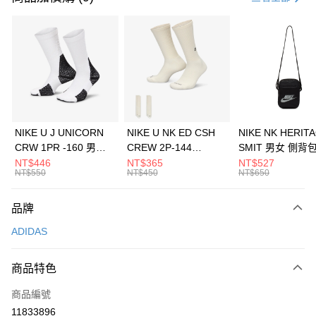
信用卡分期付款
3 期 0 利率 每期
NT$563
21家銀行
合作金庫商業銀行
第一商業銀行
LINE Pay
華南商業銀行
彰化商業銀行
Apple Pay
上海商業儲蓄銀行
台北富邦商業銀行
國泰世華商業銀行
兆豐國際商業銀行
悠遊付
臺灣中小企業銀行
台中商業銀行
NIKE U J UNICORN
NIKE U NK ED CSH
NIKE NK HERIT
匯豐（台灣）商業銀行
華泰商業銀行
CRW 1PR -160 男女
CREW 2P-144
SMIT 男女 側背
全盈+PAY
聯邦商業銀行
遠東國際商業銀行
中統襪 FZ3393100
EMBRDY 男女 短統襪
BA5871010
NT$446
NT$365
NT$527
元大商業銀行
永豐商業銀行
NT$550
NT$450
NT$650
AFTEE先享後付
FZ3073133
玉山商業銀行
星展（台灣）商業銀行
相關說明
台新國際商業銀行
中國信託商業銀行
品牌
【關於「AFTEE先享後付」】
台灣樂天信用卡公司
AFTEE先享後付是「在收到商品之後才付款」的支付方式。 讓您購物簡單
運送方式
ADIDAS
便利好安心！
１．簡單：不需註冊會員、不需綁卡、不需儲值。
7-11取貨(快速到店)
２．便利：只要手機號碼，簡訊認證，即可結帳。
商品特色
每筆NT$100，滿NT$1,500(含以上)免運費
３．安心：先確認商品／服務後，再付款。
商品編號
宅配
【「AFTEE先享後付」結帳流程】
１．於結帳方式選擇「AFTEE先享後付」後，將跳轉至「AFTEE先享後付」
11833896
每筆NT$100，滿NT$1,500(含以上)免運費