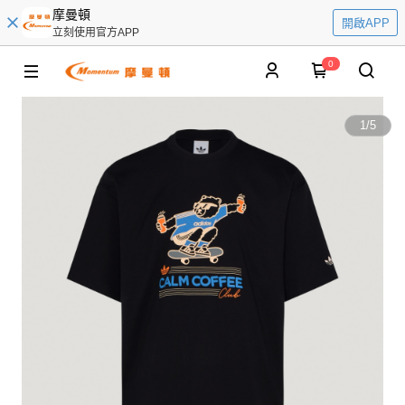
摩曼頓
開啟APP
立刻使用官方APP
0
1
/
5