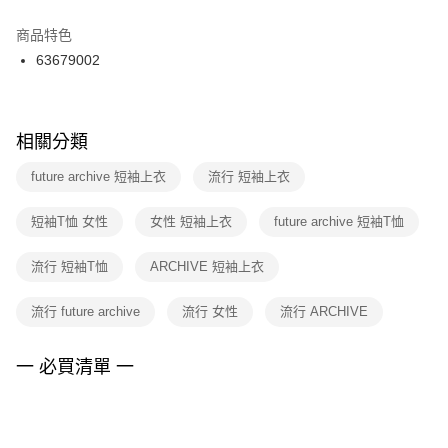
結帳頁面，進行簡訊認證並確認金額後，即可完成結帳。
２．訂單成立數日內，您將收到繳費通知簡訊。
商品特色
付款後門市自取
３．收到繳費通知簡訊後14天內，點擊此簡訊中的連結，可透過四大超商／
63679002
每筆NT$100，滿NT$1,500(含以上)免運費
ATM／網路銀行／等多元方式進行付款，方視為交易完成。
※ 請注意：結帳手續完成當下不需立刻繳費，但若您需要取消訂單，請聯絡
購買商品的店家。未經商家同意取消之訂單仍視為有效，需透過AFTEE先享
後付繳納相關費用。
※ 交易是否成功請以「AFTEE先享後付 」之結帳頁面顯示為準，若有關於
相關分類
是否繳費成功／繳費後需取消欲退款等相關疑問，請聯繫「AFTEE先享後付
客戶支援中心」
https://netprotections.freshdesk.com/support/home
future archive 短袖上衣
流行 短袖上衣
【注意事項】
短袖T恤 女性
女性 短袖上衣
future archive 短袖T恤
１．透過由恩沛科技股份有限公司提供之「AFTEE先享後付」服務完成之交
易，需依本服務之必要範圍內提供個人資料，並將交易相關給付款項請求債
權轉讓予恩沛科技股份有限公司。
流行 短袖T恤
ARCHIVE 短袖上衣
２．關於個人資料處理事宜，請瀏覽以下網址：
https://aftee.tw/terms/#terms3
流行 future archive
流行 女性
流行 ARCHIVE
３．未成年的使用者請事先徵得法定代理人或監護人之同意方可使用
「AFTEE先享後付」，若未經同意申辦者引起之損失，本公司不負相關責
任。
一 必買清單 一
４．使用「AFTEE先享後付」時，將依據個別帳號之用戶狀況，依本公司即
時審查核予不同之上限額度；若仍有額度不足之情形，本公司將視審查結果
請求用戶進行身份認證。
５．嚴禁一人註冊多個帳號或使用他人資訊註冊。若發現惡意使用之情形，
恩沛科技股份有限公司將有權停止該用戶之使用額度並採取法律行動。