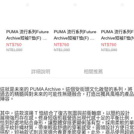
PUMA 流行系列Future
PUMA 流行系列Future
PUMA 流行系列Fu
Archive短袖T恤(F) 女
Archive短袖T恤(F) 女
Archive短袖T恤(
短袖上衣 63212201
短袖上衣 63212202
女 短袖上衣 6320
NT$760
NT$760
NT$760
NT$1,080
NT$1,080
NT$1,080
詳細說明
相關推薦
這就是未來的 PUMA Archive。這個受街頭文化啟發的系列，將
過去的精髓與對未來的可能性無縫融合，打造出獨具風格的產品
陣容。
其中，這款滾邊 T 恤結合了復古氛圍與前衛輪廓，以簡約設計
展現強烈存在感。修身短版剪裁營造出現代感十足的平衡比例，
恰到好處地貼合身形，讓整體穿搭更顯俐落有型。採用柔軟的單
面平紋針織材質，帶來輕盈舒適的穿著感受。圓領設計方便日常
搭配，短袖款式則非常適合春夏季節穿著。此外，商品使用超過