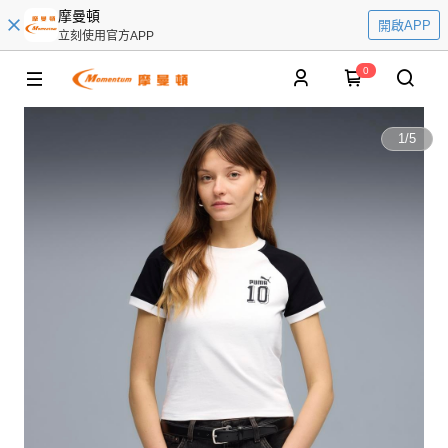
摩曼頓
開啟APP
立刻使用官方APP
0
1
/
5