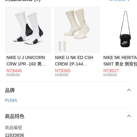
信用卡分期付款
3 期 0 利率 每期
NT$326
21家銀行
合作金庫商業銀行
第一商業銀行
LINE Pay
華南商業銀行
彰化商業銀行
Apple Pay
上海商業儲蓄銀行
台北富邦商業銀行
國泰世華商業銀行
兆豐國際商業銀行
悠遊付
臺灣中小企業銀行
台中商業銀行
NIKE U J UNICORN
NIKE U NK ED CSH
NIKE NK HERIT
匯豐（台灣）商業銀行
華泰商業銀行
CRW 1PR -160 男女
CREW 2P-144
SMIT 男女 側背
全盈+PAY
聯邦商業銀行
遠東國際商業銀行
中統襪 FZ3393100
EMBRDY 男女 短統襪
BA5871010
NT$446
NT$365
NT$527
元大商業銀行
永豐商業銀行
NT$550
NT$450
NT$650
AFTEE先享後付
FZ3073133
玉山商業銀行
星展（台灣）商業銀行
相關說明
台新國際商業銀行
中國信託商業銀行
品牌
【關於「AFTEE先享後付」】
台灣樂天信用卡公司
AFTEE先享後付是「在收到商品之後才付款」的支付方式。 讓您購物簡單
運送方式
PUMA
便利好安心！
１．簡單：不需註冊會員、不需綁卡、不需儲值。
7-11取貨(快速到店)
２．便利：只要手機號碼，簡訊認證，即可結帳。
商品特色
每筆NT$100，滿NT$1,500(含以上)免運費
３．安心：先確認商品／服務後，再付款。
商品編號
宅配
【「AFTEE先享後付」結帳流程】
１．於結帳方式選擇「AFTEE先享後付」後，將跳轉至「AFTEE先享後付」
11833836
每筆NT$100，滿NT$1,500(含以上)免運費