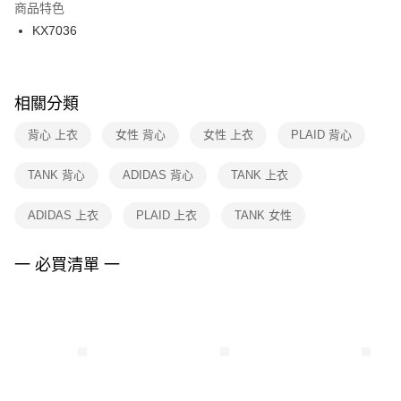
２．訂單成立數日內，您將收到繳費通知簡訊。
商品特色
付款後門市自取
３．收到繳費通知簡訊後14天內，點擊此簡訊中的連結，可透過四大超商／
KX7036
每筆NT$100，滿NT$1,500(含以上)免運費
ATM／網路銀行／等多元方式進行付款，方視為交易完成。
※ 請注意：結帳手續完成當下不需立刻繳費，但若您需要取消訂單，請聯絡
購買商品的店家。未經商家同意取消之訂單仍視為有效，需透過AFTEE先享
後付繳納相關費用。
※ 交易是否成功請以「AFTEE先享後付 」之結帳頁面顯示為準，若有關於
相關分類
是否繳費成功／繳費後需取消欲退款等相關疑問，請聯繫「AFTEE先享後付
客戶支援中心」
https://netprotections.freshdesk.com/support/home
背心 上衣
女性 背心
女性 上衣
PLAID 背心
【注意事項】
TANK 背心
ADIDAS 背心
TANK 上衣
１．透過由恩沛科技股份有限公司提供之「AFTEE先享後付」服務完成之交
易，需依本服務之必要範圍內提供個人資料，並將交易相關給付款項請求債
權轉讓予恩沛科技股份有限公司。
ADIDAS 上衣
PLAID 上衣
TANK 女性
２．關於個人資料處理事宜，請瀏覽以下網址：
https://aftee.tw/terms/#terms3
３．未成年的使用者請事先徵得法定代理人或監護人之同意方可使用
一 必買清單 一
「AFTEE先享後付」，若未經同意申辦者引起之損失，本公司不負相關責
任。
４．使用「AFTEE先享後付」時，將依據個別帳號之用戶狀況，依本公司即
時審查核予不同之上限額度；若仍有額度不足之情形，本公司將視審查結果
請求用戶進行身份認證。
５．嚴禁一人註冊多個帳號或使用他人資訊註冊。若發現惡意使用之情形，
恩沛科技股份有限公司將有權停止該用戶之使用額度並採取法律行動。