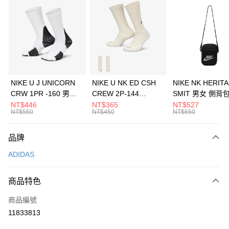
信用卡分期付款
3 期 0 利率 每期
NT$630
21家銀行
合作金庫商業銀行
第一商業銀行
LINE Pay
華南商業銀行
彰化商業銀行
Apple Pay
上海商業儲蓄銀行
台北富邦商業銀行
國泰世華商業銀行
兆豐國際商業銀行
悠遊付
臺灣中小企業銀行
台中商業銀行
NIKE U J UNICORN
NIKE U NK ED CSH
NIKE NK HERIT
匯豐（台灣）商業銀行
華泰商業銀行
CRW 1PR -160 男女
CREW 2P-144
SMIT 男女 側背
全盈+PAY
聯邦商業銀行
遠東國際商業銀行
中統襪 FZ3393100
EMBRDY 男女 短統襪
BA5871010
NT$446
NT$365
NT$527
元大商業銀行
永豐商業銀行
NT$550
NT$450
NT$650
AFTEE先享後付
FZ3073133
玉山商業銀行
星展（台灣）商業銀行
相關說明
台新國際商業銀行
中國信託商業銀行
品牌
【關於「AFTEE先享後付」】
台灣樂天信用卡公司
AFTEE先享後付是「在收到商品之後才付款」的支付方式。 讓您購物簡單
運送方式
ADIDAS
便利好安心！
１．簡單：不需註冊會員、不需綁卡、不需儲值。
7-11取貨(快速到店)
２．便利：只要手機號碼，簡訊認證，即可結帳。
商品特色
每筆NT$100，滿NT$1,500(含以上)免運費
３．安心：先確認商品／服務後，再付款。
商品編號
宅配
【「AFTEE先享後付」結帳流程】
１．於結帳方式選擇「AFTEE先享後付」後，將跳轉至「AFTEE先享後付」
11833813
每筆NT$100，滿NT$1,500(含以上)免運費
結帳頁面，進行簡訊認證並確認金額後，即可完成結帳。