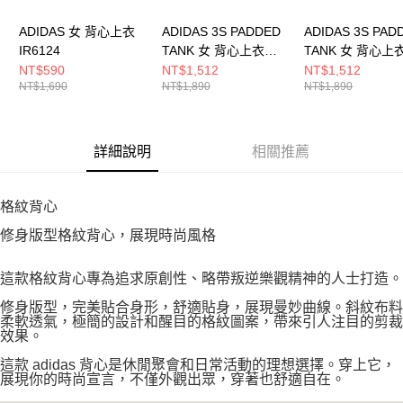
ADIDAS 女 背心上衣
ADIDAS 3S PADDED
ADIDAS 3S PAD
IR6124
TANK 女 背心上衣
TANK 女 背心上
LF4596
LF4595
NT$590
NT$1,512
NT$1,512
NT$1,690
NT$1,890
NT$1,890
詳細說明
相關推薦
格紋背心
修身版型格紋背心，展現時尚風格
這款格紋背心專為追求原創性、略帶叛逆樂觀精神的人士打造。
修身版型，完美貼合身形，舒適貼身，展現曼妙曲線。斜紋布料
柔軟透氣，極簡的設計和醒目的格紋圖案，帶來引人注目的剪裁
效果。
這款 adidas 背心是休閒聚會和日常活動的理想選擇。穿上它，
展現你的時尚宣言，不僅外觀出眾，穿著也舒適自在。