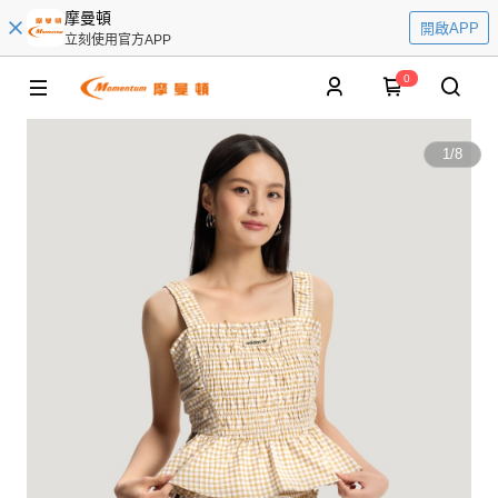
摩曼頓
開啟APP
立刻使用官方APP
0
1
/
8