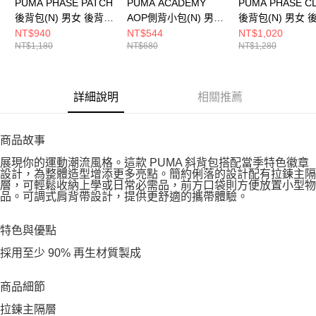
PUMA PHASE PATCH
PUMA ACADEMY
PUMA PHASE C
後背包(N) 男女 後背包
AOP側背小包(N) 男女
後背包(N) 男女 
09116101
側背包 09148908
09117802
NT$940
NT$544
NT$1,020
NT$1,180
NT$680
NT$1,280
詳細說明
相關推薦
商品故事
展現你的運動潮流風格。這款 PUMA 斜背包搭配當季特色徽章
設計，為整體造型增添更多亮點。簡約俐落的設計配有拉鍊主隔
層，可輕鬆收納上學或日常必需品，前方口袋則方便放置小型物
品。可調式肩背帶設計，提供更舒適的攜帶體驗。
特色與優點
採用至少 90% 再生材質製成
商品細節
拉鍊主隔層