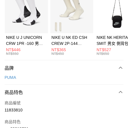
3 期 0 利率 每期
NT$226
21家銀行
合作金庫商業銀行
第一商業銀行
LINE Pay
華南商業銀行
彰化商業銀行
Apple Pay
上海商業儲蓄銀行
台北富邦商業銀行
國泰世華商業銀行
兆豐國際商業銀行
悠遊付
臺灣中小企業銀行
台中商業銀行
NIKE U J UNICORN
NIKE U NK ED CSH
NIKE NK HERIT
匯豐（台灣）商業銀行
華泰商業銀行
CRW 1PR -160 男女
CREW 2P-144
SMIT 男女 側背
全盈+PAY
聯邦商業銀行
遠東國際商業銀行
中統襪 FZ3393100
EMBRDY 男女 短統襪
BA5871010
NT$446
NT$365
NT$527
元大商業銀行
永豐商業銀行
NT$550
NT$450
NT$650
AFTEE先享後付
FZ3073133
玉山商業銀行
星展（台灣）商業銀行
相關說明
台新國際商業銀行
中國信託商業銀行
品牌
【關於「AFTEE先享後付」】
台灣樂天信用卡公司
AFTEE先享後付是「在收到商品之後才付款」的支付方式。 讓您購物簡單
運送方式
PUMA
便利好安心！
１．簡單：不需註冊會員、不需綁卡、不需儲值。
7-11取貨(快速到店)
２．便利：只要手機號碼，簡訊認證，即可結帳。
商品特色
每筆NT$100，滿NT$1,500(含以上)免運費
３．安心：先確認商品／服務後，再付款。
商品編號
宅配
【「AFTEE先享後付」結帳流程】
１．於結帳方式選擇「AFTEE先享後付」後，將跳轉至「AFTEE先享後付」
11833810
每筆NT$100，滿NT$1,500(含以上)免運費
結帳頁面，進行簡訊認證並確認金額後，即可完成結帳。
２．訂單成立數日內，您將收到繳費通知簡訊。
商品特色
付款後門市自取
３．收到繳費通知簡訊後14天內，點擊此簡訊中的連結，可透過四大超商／