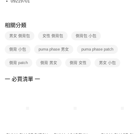
09219701
每筆NT$100，滿NT$1,500(含以上)免運費
ATM／網路銀行／等多元方式進行付款，方視為交易完成。
※ 請注意：結帳手續完成當下不需立刻繳費，但若您需要取消訂單，請聯絡
購買商品的店家。未經商家同意取消之訂單仍視為有效，需透過AFTEE先享
後付繳納相關費用。
※ 交易是否成功請以「AFTEE先享後付 」之結帳頁面顯示為準，若有關於
相關分類
是否繳費成功／繳費後需取消欲退款等相關疑問，請聯繫「AFTEE先享後付
客戶支援中心」
https://netprotections.freshdesk.com/support/home
男女 側背包
女性 側背包
側背包 小包
【注意事項】
側背 小包
puma phase 男女
puma phase patch
１．透過由恩沛科技股份有限公司提供之「AFTEE先享後付」服務完成之交
易，需依本服務之必要範圍內提供個人資料，並將交易相關給付款項請求債
權轉讓予恩沛科技股份有限公司。
側背 patch
側背 男女
側背 女性
男女 小包
２．關於個人資料處理事宜，請瀏覽以下網址：
https://aftee.tw/terms/#terms3
３．未成年的使用者請事先徵得法定代理人或監護人之同意方可使用
一 必買清單 一
「AFTEE先享後付」，若未經同意申辦者引起之損失，本公司不負相關責
任。
４．使用「AFTEE先享後付」時，將依據個別帳號之用戶狀況，依本公司即
時審查核予不同之上限額度；若仍有額度不足之情形，本公司將視審查結果
請求用戶進行身份認證。
５．嚴禁一人註冊多個帳號或使用他人資訊註冊。若發現惡意使用之情形，
恩沛科技股份有限公司將有權停止該用戶之使用額度並採取法律行動。