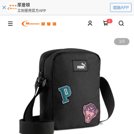
摩曼頓
開啟APP
立刻使用官方APP
0
1
/
3