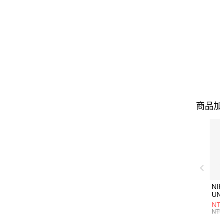
商品加
NI
U
1P
NT
統
NT