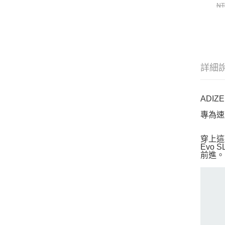
NT
詳細
ADIZ
專為速
穿上這款
Evo
前進。