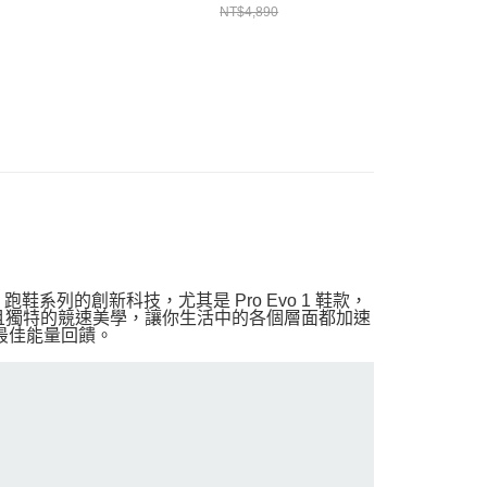
NT$4,890
NT$4,890
ro 跑鞋系列的創新科技，尤其是 Pro Evo 1 鞋款，
和搶眼且獨特的競速美學，讓你生活中的各個層面都加速
供最佳能量回饋。