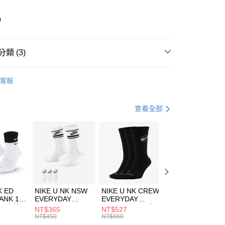
業儲蓄銀行
台北富邦商業銀行
華商業銀行
兆豐國際商業銀行
0
小企業銀行
台中商業銀行
台灣）商業銀行
華泰商業銀行
業銀行
遠東國際商業銀行
類 (3)
業銀行
永豐商業銀行
享後付
業銀行
星展（台灣）商業銀行
IDAS
全系列鞋款
客服
際商業銀行
中國信託商業銀行
FTEE先享後付」】
鞋類
跑步鞋/慢跑鞋
天信用卡公司
先享後付是「在收到商品之後才付款」的支付方式。 讓您購物簡單
心！
跑步訓練
鞋
查看全部
：不需註冊會員、不需綁卡、不需儲值。
：只要手機號碼，簡訊認證，即可結帳。
(快速到店)
：先確認商品／服務後，再付款。
00，滿NT$1,500(含以上)免運費
EE先享後付」結帳流程】
方式選擇「AFTEE先享後付」後，將跳轉至「AFTEE先享後
頁面，進行簡訊認證並確認金額後，即可完成結帳。
00，滿NT$1,500(含以上)免運費
成立數日內，您將收到繳費通知簡訊。
費通知簡訊後14天內，點擊此簡訊中的連結，可透過四大超商
市自取
K ED
NIKE U NK NSW
NIKE U NK CREW
NIKE U NK
網路銀行／等多元方式進行付款，方視為交易完成。
ANK 1P
EVERYDAY
EVERYDAY
EVERYDAY LTW
00，滿NT$1,500(含以上)免運費
：結帳手續完成當下不需立刻繳費，但若您需要取消訂單，請聯
 男 中統
ESSENTIAL CR
BBALL 3PR 男女
ANKLE 3PR 男女
NT$365
NT$527
NT$365
的店家。未經商家同意取消之訂單仍視為有效，需透過AFTEE
8104
男女 短統襪
長統襪
踝襪 SX7677010
NT$450
NT$650
NT$450
繳納相關費用。
DX5089103
DA2123010