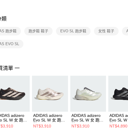
※ 交易是
是否繳費成
付客戶支
分類
【注意事
１．透過由
DAS 跑步鞋
跑步鞋 鞋子
EVO SL 跑步鞋
女性 鞋子
交易，需
求債權轉
２．關於
AS EVO SL
https://aft
３．未成
「AFTE
任。
買清單 一
４．使用「
即時審查
結果請求
５．嚴禁
形，恩沛
動。
IDAS adizero
ADIDAS adizero
ADIDAS adizero
ADIDAS a
vo SL W 女 跑步
Evo SL W 女 跑步
Evo SL W 女 跑步
Evo SL 
KK1952
鞋 KI6959
鞋 KI4794
鞋 JP714
$3,910
NT$3,910
NT$3,910
NT$4,890