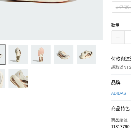
UK7(25
數量
付款與運
超取滿NT$
付款方式
品牌
信用卡一
ADIDAS
信用卡分
商品特色
3 期 
商品編號
合作金
LINE Pay
11817790
華南商