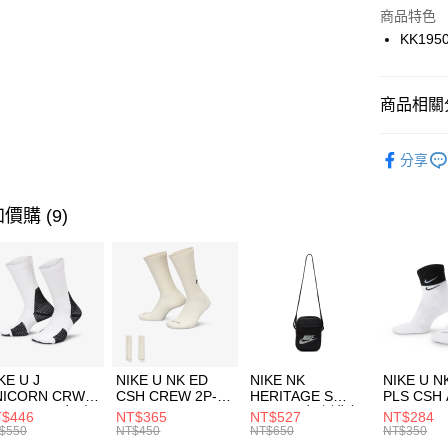
Apple Pay
上海商
商品特色
國泰世
KK195
悠遊付
臺灣中
匯豐（
全盈+PAY
聯邦商
商品相關分
元大商
AFTEE先
玉山商
品牌
AD
相關說明
分享
台新國
【關於「A
女性商品
台灣樂
AFTEE
便利好安
運動類型
運送方式
價購 (9)
１．簡單
２．便利
7-11取貨
３．安心
每筆NT$1
【「AFT
宅配
１．於結帳
付」結帳
每筆NT$1
２．訂單
３．收到繳
付款後門
KE U J
NIKE U NK ED
NIKE NK
NIKE U N
／ATM／
NICORN CRW
CSH CREW 2P-
HERITAGE S
PLS CSH 
每筆NT$1
※ 請注意
R -160 男女 中
144 EMBRDY 男
SMIT 男女 側背包
144 DBL
$446
NT$365
NT$527
NT$284
絡購買商品
襪 FZ3393100
女 短統襪
BA5871010
襪 DH405
$550
NT$450
NT$650
NT$350
先享後付
FZ3073133