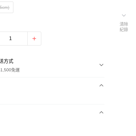
.5cm)
清除
紀錄
送方式
1,500免運
次付款
期付款
0 利率 每期
NT$1,630
21家銀行
庫商業銀行
第一商業銀行
業銀行
彰化商業銀行