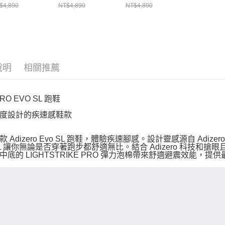
$4,890
NT$4,890
NT$4,890
說明
相關推薦
ERO EVO SL 跑鞋
度設計的疾速感鞋款
 Adizero Evo SL 跑鞋，體驗疾速腳感。設計靈感源自 Adize
 SL 讓你無論是否穿著跑步都舒適無比。結合 Adizero 科技
中底的 LIGHTSTRIKE PRO 彈力泡棉帶來舒適避震效能，提