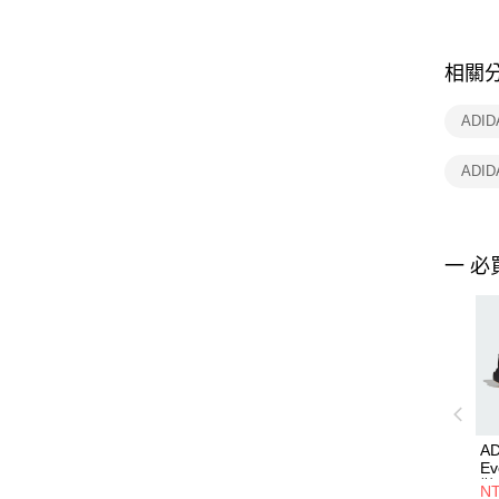
相關
ADI
ADID
一 必
AD
E
鞋 
NT