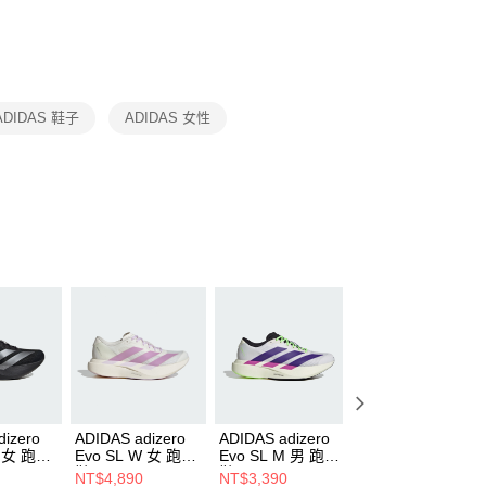
否成功請以「AFTEE先享後付 」之結帳頁面顯示為準，若有關於
功／繳費後需取消欲退款等相關疑問，請聯繫「AFTEE先享後
援中心」
https://netprotections.freshdesk.com/support/home
項】
恩沛科技股份有限公司提供之「AFTEE先享後付」服務完成之
ADIDAS 鞋子
ADIDAS 女性
依本服務之必要範圍內提供個人資料，並將交易相關給付款項請
讓予恩沛科技股份有限公司。
個人資料處理事宜，請瀏覽以下網址：
ee.tw/terms/#terms3
年的使用者請事先徵得法定代理人或監護人之同意方可使用
E先享後付」，若未經同意申辦者引起之損失，本公司不負相關責
AFTEE先享後付」時，將依據個別帳號之用戶狀況，依本公司
核予不同之上限額度；若仍有額度不足之情形，本公司將視審查
用戶進行身份認證。
一人註冊多個帳號或使用他人資訊註冊。若發現惡意使用之情
科技股份有限公司將有權停止該用戶之使用額度並採取法律行
dizero
ADIDAS adizero
ADIDAS adizero
ADIDAS adizero
W 女 跑步
Evo SL W 女 跑步
Evo SL M 男 跑步
Evo SL M 男 跑步
7
鞋 KI7354
鞋 JS4495
鞋 KJ1363
NT$4,890
NT$3,390
NT$4,400