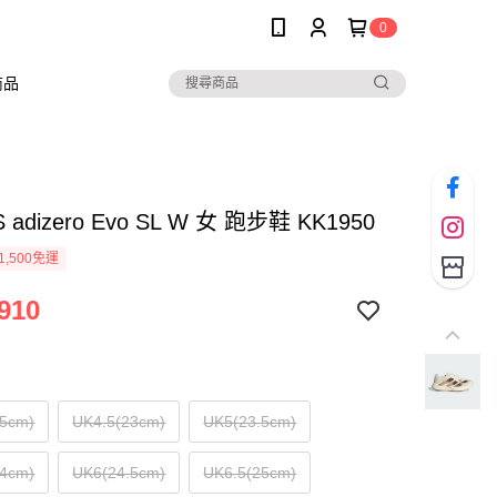
0
商品
S adizero Evo SL W 女 跑步鞋 KK1950
1,500免運
910
.5cm)
UK4.5(23cm)
UK5(23.5cm)
24cm)
UK6(24.5cm)
UK6.5(25cm)