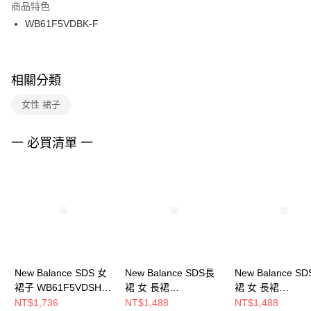
２．訂單成立數日內，您將收到繳費通知簡訊。
商品特色
付款後門市自取
３．收到繳費通知簡訊後14天內，點擊此簡訊中的連結，可透過四大超商／
WB61F5VDBK-F
每筆NT$100，滿NT$1,500(含以上)免運費
ATM／網路銀行／等多元方式進行付款，方視為交易完成。
※ 請注意：結帳手續完成當下不需立刻繳費，但若您需要取消訂單，請聯絡
購買商品的店家。未經商家同意取消之訂單仍視為有效，需透過AFTEE先享
後付繳納相關費用。
※ 交易是否成功請以「AFTEE先享後付 」之結帳頁面顯示為準，若有關於
相關分類
是否繳費成功／繳費後需取消欲退款等相關疑問，請聯繫「AFTEE先享後付
客戶支援中心」
https://netprotections.freshdesk.com/support/home
女性 裙子
【注意事項】
１．透過由恩沛科技股份有限公司提供之「AFTEE先享後付」服務完成之交
一 必買清單 一
易，需依本服務之必要範圍內提供個人資料，並將交易相關給付款項請求債
權轉讓予恩沛科技股份有限公司。
２．關於個人資料處理事宜，請瀏覽以下網址：
https://aftee.tw/terms/#terms3
３．未成年的使用者請事先徵得法定代理人或監護人之同意方可使用
「AFTEE先享後付」，若未經同意申辦者引起之損失，本公司不負相關責
任。
４．使用「AFTEE先享後付」時，將依據個別帳號之用戶狀況，依本公司即
時審查核予不同之上限額度；若仍有額度不足之情形，本公司將視審查結果
請求用戶進行身份認證。
New Balance SDS 女
New Balance SDS長
New Balance S
５．嚴禁一人註冊多個帳號或使用他人資訊註冊。若發現惡意使用之情形，
裙子 WB61F5VDSHY-
裙 女 長裙
裙 女 長裙
恩沛科技股份有限公司將有權停止該用戶之使用額度並採取法律行動。
F
NWF36222DKG-F
NWF36222GR-F
NT$1,736
NT$1,488
NT$1,488