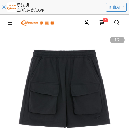
摩曼頓
開啟APP
立刻使用官方APP
0
1
/
2