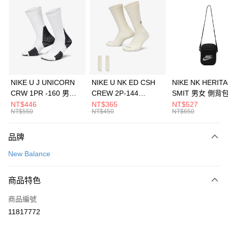
信用卡分期付款
3 期 0 利率 每期
NT$826
21家銀行
合作金庫商業銀行
第一商業銀行
LINE Pay
華南商業銀行
彰化商業銀行
Apple Pay
上海商業儲蓄銀行
台北富邦商業銀行
國泰世華商業銀行
兆豐國際商業銀行
悠遊付
臺灣中小企業銀行
台中商業銀行
NIKE U J UNICORN
NIKE U NK ED CSH
NIKE NK HERIT
匯豐（台灣）商業銀行
華泰商業銀行
CRW 1PR -160 男女
CREW 2P-144
SMIT 男女 側背
全盈+PAY
聯邦商業銀行
遠東國際商業銀行
中統襪 FZ3393100
EMBRDY 男女 短統襪
BA5871010
NT$446
NT$365
NT$527
元大商業銀行
永豐商業銀行
NT$550
NT$450
NT$650
AFTEE先享後付
FZ3073133
玉山商業銀行
星展（台灣）商業銀行
相關說明
台新國際商業銀行
中國信託商業銀行
品牌
【關於「AFTEE先享後付」】
台灣樂天信用卡公司
AFTEE先享後付是「在收到商品之後才付款」的支付方式。 讓您購物簡單
運送方式
New Balance
便利好安心！
１．簡單：不需註冊會員、不需綁卡、不需儲值。
7-11取貨(快速到店)
２．便利：只要手機號碼，簡訊認證，即可結帳。
商品特色
每筆NT$100，滿NT$1,500(含以上)免運費
３．安心：先確認商品／服務後，再付款。
商品編號
宅配
【「AFTEE先享後付」結帳流程】
１．於結帳方式選擇「AFTEE先享後付」後，將跳轉至「AFTEE先享後付」
11817772
每筆NT$100，滿NT$1,500(含以上)免運費
結帳頁面，進行簡訊認證並確認金額後，即可完成結帳。