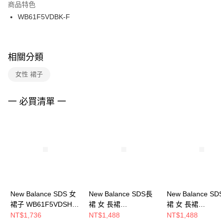
２．訂單成立數日內，您將收到繳費通知簡訊。
商品特色
付款後門市自取
３．收到繳費通知簡訊後14天內，點擊此簡訊中的連結，可透過四大超商／
WB61F5VDBK-F
每筆NT$100，滿NT$1,500(含以上)免運費
ATM／網路銀行／等多元方式進行付款，方視為交易完成。
※ 請注意：結帳手續完成當下不需立刻繳費，但若您需要取消訂單，請聯絡
購買商品的店家。未經商家同意取消之訂單仍視為有效，需透過AFTEE先享
後付繳納相關費用。
※ 交易是否成功請以「AFTEE先享後付 」之結帳頁面顯示為準，若有關於
相關分類
是否繳費成功／繳費後需取消欲退款等相關疑問，請聯繫「AFTEE先享後付
客戶支援中心」
https://netprotections.freshdesk.com/support/home
女性 裙子
【注意事項】
１．透過由恩沛科技股份有限公司提供之「AFTEE先享後付」服務完成之交
一 必買清單 一
易，需依本服務之必要範圍內提供個人資料，並將交易相關給付款項請求債
權轉讓予恩沛科技股份有限公司。
２．關於個人資料處理事宜，請瀏覽以下網址：
https://aftee.tw/terms/#terms3
３．未成年的使用者請事先徵得法定代理人或監護人之同意方可使用
「AFTEE先享後付」，若未經同意申辦者引起之損失，本公司不負相關責
任。
４．使用「AFTEE先享後付」時，將依據個別帳號之用戶狀況，依本公司即
時審查核予不同之上限額度；若仍有額度不足之情形，本公司將視審查結果
請求用戶進行身份認證。
New Balance SDS 女
New Balance SDS長
New Balance S
５．嚴禁一人註冊多個帳號或使用他人資訊註冊。若發現惡意使用之情形，
裙子 WB61F5VDSHY-
裙 女 長裙
裙 女 長裙
恩沛科技股份有限公司將有權停止該用戶之使用額度並採取法律行動。
F
NWF36222DKG-F
NWF36222GR-F
NT$1,736
NT$1,488
NT$1,488