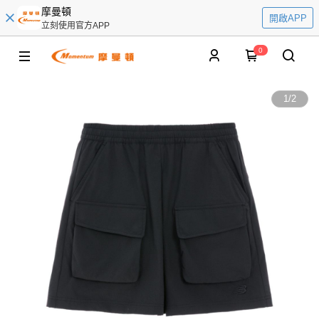
摩曼頓
開啟APP
立刻使用官方APP
0
1
/
2