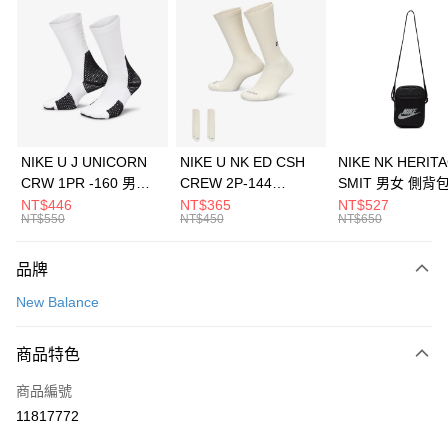
信用卡分期付款
3 期 0 利率 每期
NT$826
21家銀行
合作金庫商業銀行
第一商業銀行
LINE Pay
華南商業銀行
彰化商業銀行
Apple Pay
上海商業儲蓄銀行
台北富邦商業銀行
國泰世華商業銀行
兆豐國際商業銀行
悠遊付
臺灣中小企業銀行
台中商業銀行
NIKE U J UNICORN
NIKE U NK ED CSH
NIKE NK HERIT
匯豐（台灣）商業銀行
華泰商業銀行
CRW 1PR -160 男女
CREW 2P-144
SMIT 男女 側背
全盈+PAY
聯邦商業銀行
遠東國際商業銀行
中統襪 FZ3393100
EMBRDY 男女 短統襪
BA5871010
NT$446
NT$365
NT$527
元大商業銀行
永豐商業銀行
NT$550
NT$450
NT$650
AFTEE先享後付
FZ3073133
玉山商業銀行
星展（台灣）商業銀行
相關說明
台新國際商業銀行
中國信託商業銀行
品牌
【關於「AFTEE先享後付」】
台灣樂天信用卡公司
AFTEE先享後付是「在收到商品之後才付款」的支付方式。 讓您購物簡單
運送方式
New Balance
便利好安心！
１．簡單：不需註冊會員、不需綁卡、不需儲值。
7-11取貨(快速到店)
２．便利：只要手機號碼，簡訊認證，即可結帳。
商品特色
每筆NT$100，滿NT$1,500(含以上)免運費
３．安心：先確認商品／服務後，再付款。
商品編號
宅配
【「AFTEE先享後付」結帳流程】
１．於結帳方式選擇「AFTEE先享後付」後，將跳轉至「AFTEE先享後付」
11817772
每筆NT$100，滿NT$1,500(含以上)免運費
結帳頁面，進行簡訊認證並確認金額後，即可完成結帳。