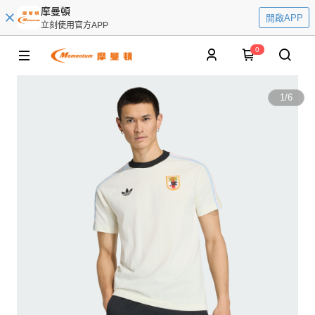
摩曼頓
開啟APP
立刻使用官方APP
0
1
/
6