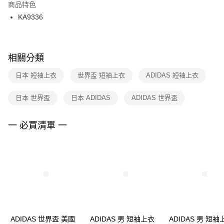
２．訂單成立數日內，您將收到繳費通知簡訊。
商品特色
付款後門市自取
３．收到繳費通知簡訊後14天內，點擊此簡訊中的連結，可透過四大超商／
KA9336
每筆NT$100，滿NT$1,500(含以上)免運費
ATM／網路銀行／等多元方式進行付款，方視為交易完成。
※ 請注意：結帳手續完成當下不需立刻繳費，但若您需要取消訂單，請聯絡
購買商品的店家。未經商家同意取消之訂單仍視為有效，需透過AFTEE先享
後付繳納相關費用。
※ 交易是否成功請以「AFTEE先享後付 」之結帳頁面顯示為準，若有關於
相關分類
是否繳費成功／繳費後需取消欲退款等相關疑問，請聯繫「AFTEE先享後付
客戶支援中心」
https://netprotections.freshdesk.com/support/home
日本 短袖上衣
世界盃 短袖上衣
ADIDAS 短袖上衣
【注意事項】
日本 世界盃
日本 ADIDAS
ADIDAS 世界盃
１．透過由恩沛科技股份有限公司提供之「AFTEE先享後付」服務完成之交
易，需依本服務之必要範圍內提供個人資料，並將交易相關給付款項請求債
權轉讓予恩沛科技股份有限公司。
一 必買清單 一
２．關於個人資料處理事宜，請瀏覽以下網址：
https://aftee.tw/terms/#terms3
３．未成年的使用者請事先徵得法定代理人或監護人之同意方可使用
「AFTEE先享後付」，若未經同意申辦者引起之損失，本公司不負相關責
任。
４．使用「AFTEE先享後付」時，將依據個別帳號之用戶狀況，依本公司即
時審查核予不同之上限額度；若仍有額度不足之情形，本公司將視審查結果
請求用戶進行身份認證。
５．嚴禁一人註冊多個帳號或使用他人資訊註冊。若發現惡意使用之情形，
恩沛科技股份有限公司將有權停止該用戶之使用額度並採取法律行動。
ADIDAS 世界盃 美國
ADIDAS 男 短袖上衣
ADIDAS 男 短袖