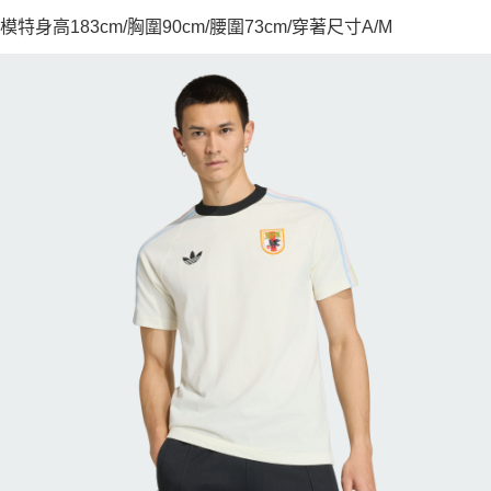
模特身高183cm/胸圍90cm/腰圍73cm/穿著尺寸A/M