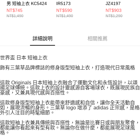
男 短袖上衣 KC5424
IR5173
JZ4197
NT$745
NT$590
NT$903
NT$1,490
NT$1,490
NT$1,290
詳細說明
相關推薦
世界盃 日本 短袖上衣
飾有三葉草品牌標誌的修身版型短袖上衣，打造現代日常風格
這款 Originals 日本短袖上衣融合了運動文化和永恆設計，以頌
揚足球傳統。這款上衣的設計靈感源自客場球衣，既展現民族自
豪感，又兼具現代感與百搭性。
這款修身版型短袖上衣能帶來舒適感和自信，讓你全天活動自
如，展現流暢的身形。三葉草 logo 增添了 adidas 正宗感，是格
外引人注目的時髦細節。
這款短袖上衣兼具傳統與百搭性，無論是比賽日或與朋友聚會，
都能讓你看起來有型有款。無論你在做什麼，都能展現足球風
格。