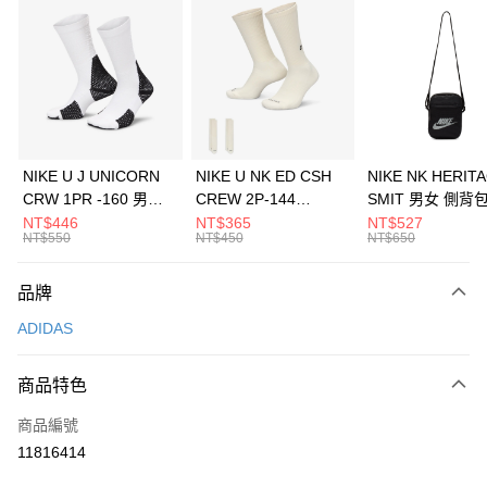
信用卡分期付款
3 期 0 利率 每期
NT$496
21家銀行
合作金庫商業銀行
第一商業銀行
LINE Pay
華南商業銀行
彰化商業銀行
Apple Pay
上海商業儲蓄銀行
台北富邦商業銀行
國泰世華商業銀行
兆豐國際商業銀行
悠遊付
臺灣中小企業銀行
台中商業銀行
NIKE U J UNICORN
NIKE U NK ED CSH
NIKE NK HERIT
匯豐（台灣）商業銀行
華泰商業銀行
CRW 1PR -160 男女
CREW 2P-144
SMIT 男女 側背
全盈+PAY
聯邦商業銀行
遠東國際商業銀行
中統襪 FZ3393100
EMBRDY 男女 短統襪
BA5871010
NT$446
NT$365
NT$527
元大商業銀行
永豐商業銀行
NT$550
NT$450
NT$650
AFTEE先享後付
FZ3073133
玉山商業銀行
星展（台灣）商業銀行
相關說明
台新國際商業銀行
中國信託商業銀行
品牌
【關於「AFTEE先享後付」】
台灣樂天信用卡公司
AFTEE先享後付是「在收到商品之後才付款」的支付方式。 讓您購物簡單
運送方式
ADIDAS
便利好安心！
１．簡單：不需註冊會員、不需綁卡、不需儲值。
7-11取貨(快速到店)
２．便利：只要手機號碼，簡訊認證，即可結帳。
商品特色
每筆NT$100，滿NT$1,500(含以上)免運費
３．安心：先確認商品／服務後，再付款。
商品編號
宅配
【「AFTEE先享後付」結帳流程】
１．於結帳方式選擇「AFTEE先享後付」後，將跳轉至「AFTEE先享後付」
11816414
每筆NT$100，滿NT$1,500(含以上)免運費
結帳頁面，進行簡訊認證並確認金額後，即可完成結帳。