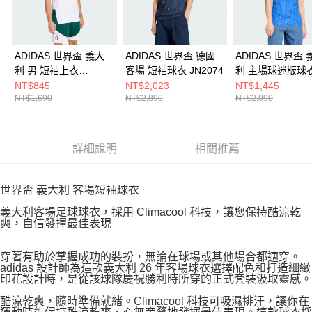
ADIDAS 世界盃 義大
ADIDAS 世界盃 德國
ADIDAS 世界盃 
利 男 短袖上衣
客場 短袖球衣 JN2074
利 主場球迷版球
JZ9375
JL6937
NT$845
NT$2,023
NT$1,445
NT$1,690
NT$2,890
NT$2,890
詳細說明
相關推薦
世界盃 義大利 客場短袖球衣
義大利客場足球球衣，採用 Climacool 科技，讓您保持酷涼乾
爽，自信發揮最佳表現
穿著有助於掌握成功的裝扮，無論在球場或其他場合都適穿。
adidas 設計師為這款義大利 26 年客場球衣選擇配色和打造細緻
印花設計時，是從該球隊慶祝勝利時所穿的正式套裝汲取靈感。
酷涼乾爽，隨時準備就緒。Climacool 科技可吸濕排汗，讓你在