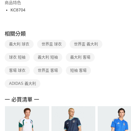
２．訂單成立數日內，您將收到繳費通知簡訊。
商品特色
付款後門市自取
３．收到繳費通知簡訊後14天內，點擊此簡訊中的連結，可透過四大超商／
KC8704
每筆NT$100，滿NT$1,500(含以上)免運費
ATM／網路銀行／等多元方式進行付款，方視為交易完成。
※ 請注意：結帳手續完成當下不需立刻繳費，但若您需要取消訂單，請聯絡
購買商品的店家。未經商家同意取消之訂單仍視為有效，需透過AFTEE先享
後付繳納相關費用。
※ 交易是否成功請以「AFTEE先享後付 」之結帳頁面顯示為準，若有關於
相關分類
是否繳費成功／繳費後需取消欲退款等相關疑問，請聯繫「AFTEE先享後付
客戶支援中心」
https://netprotections.freshdesk.com/support/home
義大利 球衣
世界盃 球衣
世界盃 義大利
【注意事項】
球衣 短袖
義大利 短袖
義大利 客場
１．透過由恩沛科技股份有限公司提供之「AFTEE先享後付」服務完成之交
易，需依本服務之必要範圍內提供個人資料，並將交易相關給付款項請求債
權轉讓予恩沛科技股份有限公司。
客場 球衣
世界盃 客場
短袖 客場
２．關於個人資料處理事宜，請瀏覽以下網址：
https://aftee.tw/terms/#terms3
ADIDAS 義大利
３．未成年的使用者請事先徵得法定代理人或監護人之同意方可使用
「AFTEE先享後付」，若未經同意申辦者引起之損失，本公司不負相關責
任。
一 必買清單 一
４．使用「AFTEE先享後付」時，將依據個別帳號之用戶狀況，依本公司即
時審查核予不同之上限額度；若仍有額度不足之情形，本公司將視審查結果
請求用戶進行身份認證。
５．嚴禁一人註冊多個帳號或使用他人資訊註冊。若發現惡意使用之情形，
恩沛科技股份有限公司將有權停止該用戶之使用額度並採取法律行動。