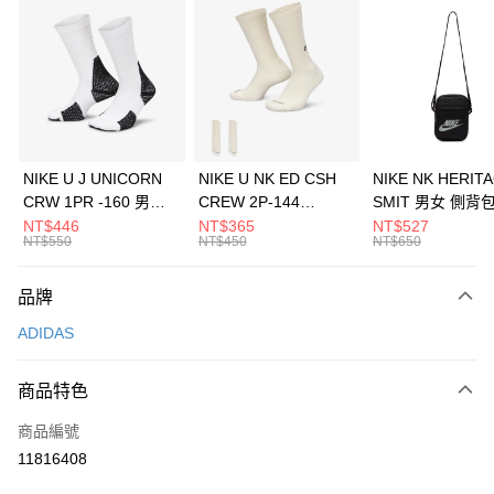
信用卡分期付款
3 期 0 利率 每期
NT$963
21家銀行
合作金庫商業銀行
第一商業銀行
LINE Pay
華南商業銀行
彰化商業銀行
Apple Pay
上海商業儲蓄銀行
台北富邦商業銀行
國泰世華商業銀行
兆豐國際商業銀行
悠遊付
臺灣中小企業銀行
台中商業銀行
NIKE U J UNICORN
NIKE U NK ED CSH
NIKE NK HERIT
匯豐（台灣）商業銀行
華泰商業銀行
CRW 1PR -160 男女
CREW 2P-144
SMIT 男女 側背
全盈+PAY
聯邦商業銀行
遠東國際商業銀行
中統襪 FZ3393100
EMBRDY 男女 短統襪
BA5871010
NT$446
NT$365
NT$527
元大商業銀行
永豐商業銀行
NT$550
NT$450
NT$650
AFTEE先享後付
FZ3073133
玉山商業銀行
星展（台灣）商業銀行
相關說明
台新國際商業銀行
中國信託商業銀行
品牌
【關於「AFTEE先享後付」】
台灣樂天信用卡公司
AFTEE先享後付是「在收到商品之後才付款」的支付方式。 讓您購物簡單
運送方式
ADIDAS
便利好安心！
１．簡單：不需註冊會員、不需綁卡、不需儲值。
7-11取貨(快速到店)
２．便利：只要手機號碼，簡訊認證，即可結帳。
商品特色
每筆NT$100，滿NT$1,500(含以上)免運費
３．安心：先確認商品／服務後，再付款。
商品編號
宅配
【「AFTEE先享後付」結帳流程】
１．於結帳方式選擇「AFTEE先享後付」後，將跳轉至「AFTEE先享後付」
11816408
每筆NT$100，滿NT$1,500(含以上)免運費
結帳頁面，進行簡訊認證並確認金額後，即可完成結帳。