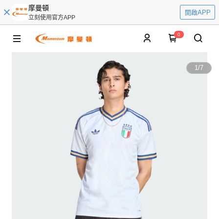
摩曼頓
開啟APP
立刻使用官方APP
0
1
/
7