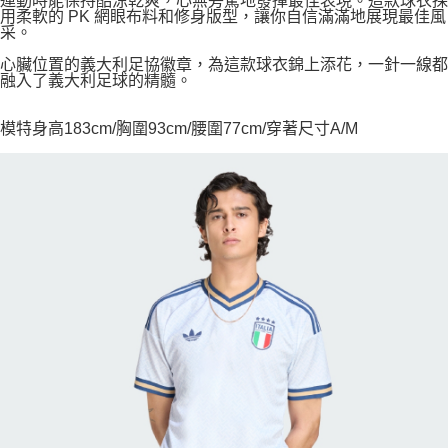
運動時能保持酷涼乾爽，心無旁騖地發揮最佳表現。這款球衣採
用柔軟的 PK 網眼布料和修身版型，讓你自信滿滿地展現最佳風
采。
心臟位置的義大利足協徽章，為這款球衣錦上添花，一針一線都
融入了義大利足球的精髓。
模特身高183cm/胸圍93cm/腰圍77cm/穿著尺寸A/M