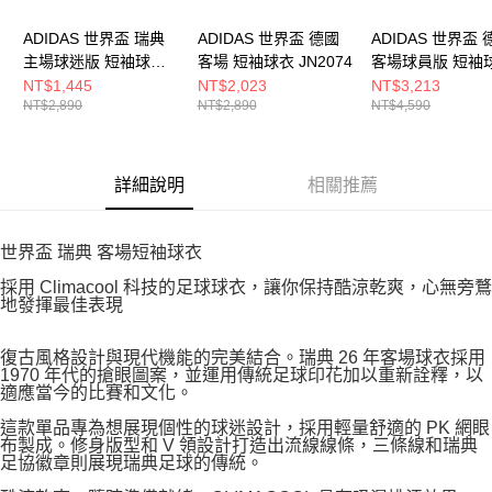
ADIDAS 世界盃 瑞典
ADIDAS 世界盃 德國
ADIDAS 世界盃 
主場球迷版 短袖球衣
客場 短袖球衣 JN2074
客場球員版 短袖
JM5814
JN2070
NT$1,445
NT$2,023
NT$3,213
NT$2,890
NT$2,890
NT$4,590
詳細說明
相關推薦
世界盃 瑞典 客場短袖球衣
採用 Climacool 科技的足球球衣，讓你保持酷涼乾爽，心無旁鶩
地發揮最佳表現
復古風格設計與現代機能的完美結合。瑞典 26 年客場球衣採用
1970 年代的搶眼圖案，並運用傳統足球印花加以重新詮釋，以
適應當今的比賽和文化。
這款單品專為想展現個性的球迷設計，採用輕量舒適的 PK 網眼
布製成。修身版型和 V 領設計打造出流線線條，三條線和瑞典
足協徽章則展現瑞典足球的傳統。