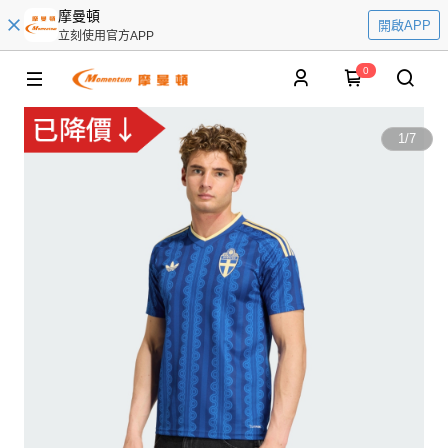
摩曼頓
開啟APP
立刻使用官方APP
0
1
/
7