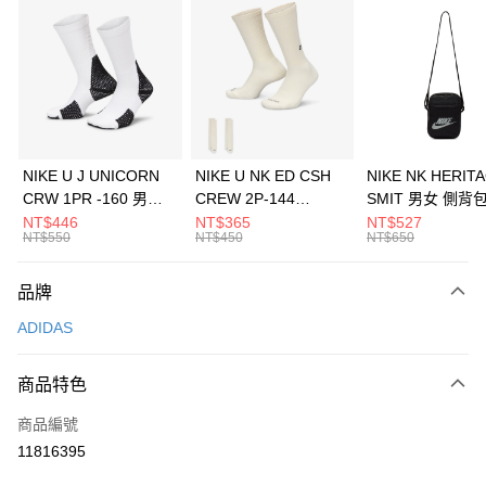
信用卡分期付款
3 期 0 利率 每期
NT$963
21家銀行
合作金庫商業銀行
第一商業銀行
LINE Pay
華南商業銀行
彰化商業銀行
Apple Pay
上海商業儲蓄銀行
台北富邦商業銀行
國泰世華商業銀行
兆豐國際商業銀行
悠遊付
臺灣中小企業銀行
台中商業銀行
NIKE U J UNICORN
NIKE U NK ED CSH
NIKE NK HERIT
匯豐（台灣）商業銀行
華泰商業銀行
CRW 1PR -160 男女
CREW 2P-144
SMIT 男女 側背
全盈+PAY
聯邦商業銀行
遠東國際商業銀行
中統襪 FZ3393100
EMBRDY 男女 短統襪
BA5871010
NT$446
NT$365
NT$527
元大商業銀行
永豐商業銀行
NT$550
NT$450
NT$650
AFTEE先享後付
FZ3073133
玉山商業銀行
星展（台灣）商業銀行
相關說明
台新國際商業銀行
中國信託商業銀行
品牌
【關於「AFTEE先享後付」】
台灣樂天信用卡公司
AFTEE先享後付是「在收到商品之後才付款」的支付方式。 讓您購物簡單
運送方式
ADIDAS
便利好安心！
１．簡單：不需註冊會員、不需綁卡、不需儲值。
7-11取貨(快速到店)
２．便利：只要手機號碼，簡訊認證，即可結帳。
商品特色
每筆NT$100，滿NT$1,500(含以上)免運費
３．安心：先確認商品／服務後，再付款。
商品編號
宅配
【「AFTEE先享後付」結帳流程】
１．於結帳方式選擇「AFTEE先享後付」後，將跳轉至「AFTEE先享後付」
11816395
每筆NT$100，滿NT$1,500(含以上)免運費
結帳頁面，進行簡訊認證並確認金額後，即可完成結帳。