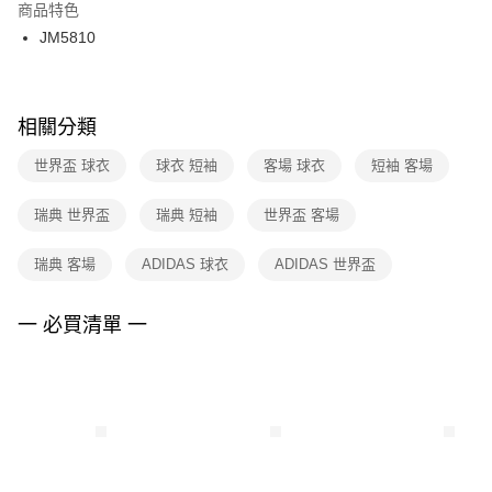
２．訂單成立數日內，您將收到繳費通知簡訊。
商品特色
付款後門市自取
３．收到繳費通知簡訊後14天內，點擊此簡訊中的連結，可透過四大超商／
JM5810
每筆NT$100，滿NT$1,500(含以上)免運費
ATM／網路銀行／等多元方式進行付款，方視為交易完成。
※ 請注意：結帳手續完成當下不需立刻繳費，但若您需要取消訂單，請聯絡
購買商品的店家。未經商家同意取消之訂單仍視為有效，需透過AFTEE先享
後付繳納相關費用。
※ 交易是否成功請以「AFTEE先享後付 」之結帳頁面顯示為準，若有關於
相關分類
是否繳費成功／繳費後需取消欲退款等相關疑問，請聯繫「AFTEE先享後付
客戶支援中心」
https://netprotections.freshdesk.com/support/home
世界盃 球衣
球衣 短袖
客場 球衣
短袖 客場
【注意事項】
瑞典 世界盃
瑞典 短袖
世界盃 客場
１．透過由恩沛科技股份有限公司提供之「AFTEE先享後付」服務完成之交
易，需依本服務之必要範圍內提供個人資料，並將交易相關給付款項請求債
權轉讓予恩沛科技股份有限公司。
瑞典 客場
ADIDAS 球衣
ADIDAS 世界盃
２．關於個人資料處理事宜，請瀏覽以下網址：
https://aftee.tw/terms/#terms3
３．未成年的使用者請事先徵得法定代理人或監護人之同意方可使用
一 必買清單 一
「AFTEE先享後付」，若未經同意申辦者引起之損失，本公司不負相關責
任。
４．使用「AFTEE先享後付」時，將依據個別帳號之用戶狀況，依本公司即
時審查核予不同之上限額度；若仍有額度不足之情形，本公司將視審查結果
請求用戶進行身份認證。
５．嚴禁一人註冊多個帳號或使用他人資訊註冊。若發現惡意使用之情形，
恩沛科技股份有限公司將有權停止該用戶之使用額度並採取法律行動。