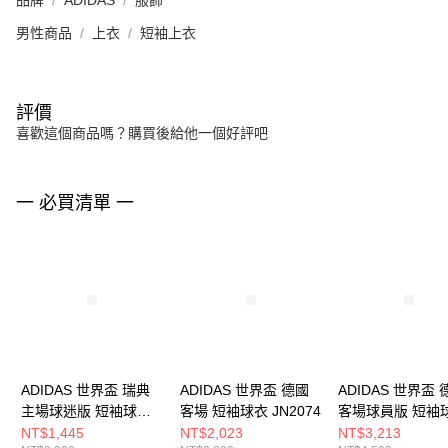
男性商品
上衣
短袖上衣
評價
喜歡這個商品嗎？購買後給他一個好評吧
一 必買清單 一
ADIDAS 世界盃 瑞典
ADIDAS 世界盃 德國
ADIDAS 世界盃 
主場球迷版 短袖球衣
客場 短袖球衣 JN2074
客場球員版 短袖
JM5814
JN2070
NT$1,445
NT$2,023
NT$3,213