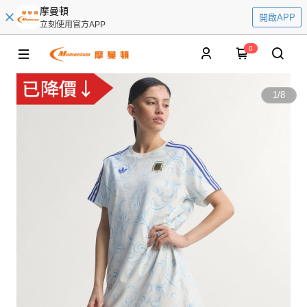
摩曼頓
開啟APP
立刻使用官方APP
0
1
/
8