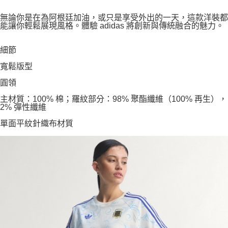
無論你是在為阿根廷加油，或只是享受外出的一天，這款洋裝都
能讓你輕鬆展現風格。體驗 adidas 將創新與傳統融合的魅力。
細節
寬鬆版型
圓領
主材質：100% 棉；羅紋部分：98% 聚酯纖維（100% 再生），
2% 彈性纖維
單面平紋針織布材質