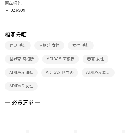
２．訂單成立數日內，您將收到繳費通知簡訊。
商品特色
付款後門市自取
３．收到繳費通知簡訊後14天內，點擊此簡訊中的連結，可透過四大超商／
JZ6309
每筆NT$100，滿NT$1,500(含以上)免運費
ATM／網路銀行／等多元方式進行付款，方視為交易完成。
※ 請注意：結帳手續完成當下不需立刻繳費，但若您需要取消訂單，請聯絡
購買商品的店家。未經商家同意取消之訂單仍視為有效，需透過AFTEE先享
後付繳納相關費用。
※ 交易是否成功請以「AFTEE先享後付 」之結帳頁面顯示為準，若有關於
相關分類
是否繳費成功／繳費後需取消欲退款等相關疑問，請聯繫「AFTEE先享後付
客戶支援中心」
https://netprotections.freshdesk.com/support/home
春夏 洋裝
阿根廷 女性
女性 洋裝
【注意事項】
世界盃 阿根廷
ADIDAS 阿根廷
春夏 女性
１．透過由恩沛科技股份有限公司提供之「AFTEE先享後付」服務完成之交
易，需依本服務之必要範圍內提供個人資料，並將交易相關給付款項請求債
權轉讓予恩沛科技股份有限公司。
ADIDAS 洋裝
ADIDAS 世界盃
ADIDAS 春夏
２．關於個人資料處理事宜，請瀏覽以下網址：
https://aftee.tw/terms/#terms3
ADIDAS 女性
３．未成年的使用者請事先徵得法定代理人或監護人之同意方可使用
「AFTEE先享後付」，若未經同意申辦者引起之損失，本公司不負相關責
任。
一 必買清單 一
４．使用「AFTEE先享後付」時，將依據個別帳號之用戶狀況，依本公司即
時審查核予不同之上限額度；若仍有額度不足之情形，本公司將視審查結果
請求用戶進行身份認證。
５．嚴禁一人註冊多個帳號或使用他人資訊註冊。若發現惡意使用之情形，
恩沛科技股份有限公司將有權停止該用戶之使用額度並採取法律行動。