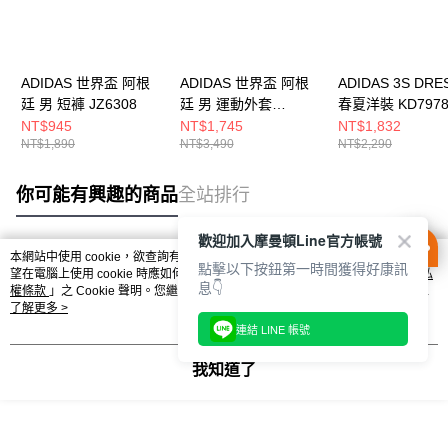
ADIDAS 世界盃 阿根
ADIDAS 世界盃 阿根
ADIDAS 3S DRE
廷 男 短褲 JZ6308
廷 男 運動外套
春夏洋裝 KD797
JZ6305
NT$945
NT$1,745
NT$1,832
NT$1,890
NT$3,490
NT$2,290
你可能有興趣的商品
全站排行
歡迎加入摩曼頓Line官方帳號
本網站中使用 cookie，欲查詢有關本網站使用 cookie 方式之詳情，及若您不希
點擊以下按鈕第一時間獲得好康訊
熱門標籤
望在電腦上使用 cookie 時應如何變更電腦的 cookie 設定，請參閱本網站「
隱私
息👇
權條款
」之 Cookie 聲明。您繼續使用本網站即表示您同意本公司得按本網站使
用條款之 Cookie 聲明使用 cookie。
了解更多 >
連結 LINE 帳號
我知道了