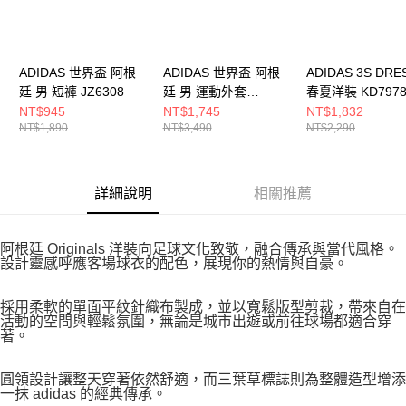
ADIDAS 世界盃 阿根
ADIDAS 世界盃 阿根
ADIDAS 3S DRE
廷 男 短褲 JZ6308
廷 男 運動外套
春夏洋裝 KD797
JZ6305
NT$945
NT$1,745
NT$1,832
NT$1,890
NT$3,490
NT$2,290
詳細說明
相關推薦
阿根廷 Originals 洋裝向足球文化致敬，融合傳承與當代風格。
設計靈感呼應客場球衣的配色，展現你的熱情與自豪。
採用柔軟的單面平紋針織布製成，並以寬鬆版型剪裁，帶來自在
活動的空間與輕鬆氛圍，無論是城市出遊或前往球場都適合穿
著。
圓領設計讓整天穿著依然舒適，而三葉草標誌則為整體造型增添
一抹 adidas 的經典傳承。