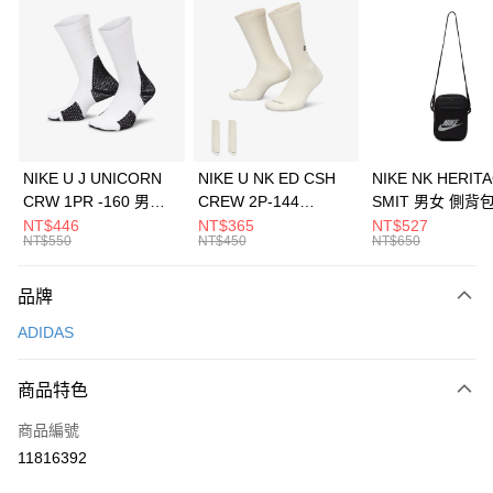
信用卡分期付款
3 期 0 利率 每期
NT$763
21家銀行
合作金庫商業銀行
第一商業銀行
LINE Pay
華南商業銀行
彰化商業銀行
Apple Pay
上海商業儲蓄銀行
台北富邦商業銀行
國泰世華商業銀行
兆豐國際商業銀行
悠遊付
臺灣中小企業銀行
台中商業銀行
NIKE U J UNICORN
NIKE U NK ED CSH
NIKE NK HERIT
匯豐（台灣）商業銀行
華泰商業銀行
CRW 1PR -160 男女
CREW 2P-144
SMIT 男女 側背
全盈+PAY
聯邦商業銀行
遠東國際商業銀行
中統襪 FZ3393100
EMBRDY 男女 短統襪
BA5871010
NT$446
NT$365
NT$527
元大商業銀行
永豐商業銀行
NT$550
NT$450
NT$650
AFTEE先享後付
FZ3073133
玉山商業銀行
星展（台灣）商業銀行
相關說明
台新國際商業銀行
中國信託商業銀行
品牌
【關於「AFTEE先享後付」】
台灣樂天信用卡公司
AFTEE先享後付是「在收到商品之後才付款」的支付方式。 讓您購物簡單
運送方式
ADIDAS
便利好安心！
１．簡單：不需註冊會員、不需綁卡、不需儲值。
7-11取貨(快速到店)
２．便利：只要手機號碼，簡訊認證，即可結帳。
商品特色
每筆NT$100，滿NT$1,500(含以上)免運費
３．安心：先確認商品／服務後，再付款。
商品編號
宅配
【「AFTEE先享後付」結帳流程】
１．於結帳方式選擇「AFTEE先享後付」後，將跳轉至「AFTEE先享後付」
11816392
每筆NT$100，滿NT$1,500(含以上)免運費
結帳頁面，進行簡訊認證並確認金額後，即可完成結帳。