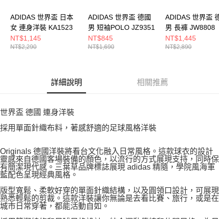
ADIDAS 世界盃 日本
ADIDAS 世界盃 德國
ADIDAS 世界盃 
女 連身洋裝 KA1523
男 短袖POLO JZ9351
男 長褲 JW8808
NT$1,145
NT$845
NT$1,445
NT$2,290
NT$1,690
NT$2,890
詳細說明
相關推薦
世界盃 德國 連身洋裝
採用單面針織布料，著感舒適的足球風格洋裝
Originals 德國洋裝將看台文化融入日常風格。這款球衣的設計
靈感來自德國客場裝備的顏色，以流行的方式展現支持，同時保
有簡潔現代感。三葉草品牌標誌展現 adidas 精隨，學院風海軍
藍配色呈現經典風格。
版型寬鬆、柔軟好穿的單面針織結構，以及圓領口設計，可展現
熟悉輕鬆的剪裁。這款洋裝讓你無論是去看比賽、旅行，或是在
城市日常穿著，都能活動自如。