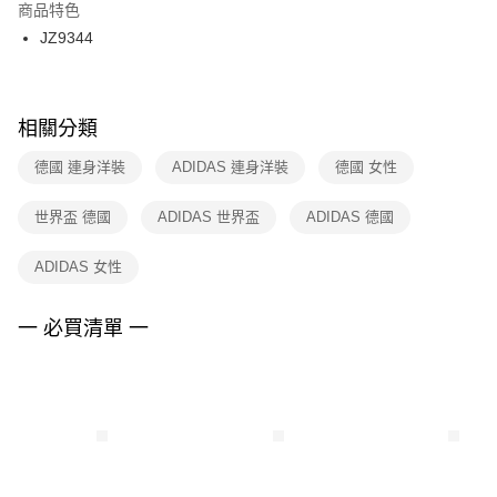
２．訂單成立數日內，您將收到繳費通知簡訊。
商品特色
付款後門市自取
３．收到繳費通知簡訊後14天內，點擊此簡訊中的連結，可透過四大超商／
JZ9344
每筆NT$100，滿NT$1,500(含以上)免運費
ATM／網路銀行／等多元方式進行付款，方視為交易完成。
※ 請注意：結帳手續完成當下不需立刻繳費，但若您需要取消訂單，請聯絡
購買商品的店家。未經商家同意取消之訂單仍視為有效，需透過AFTEE先享
後付繳納相關費用。
※ 交易是否成功請以「AFTEE先享後付 」之結帳頁面顯示為準，若有關於
相關分類
是否繳費成功／繳費後需取消欲退款等相關疑問，請聯繫「AFTEE先享後付
客戶支援中心」
https://netprotections.freshdesk.com/support/home
德國 連身洋裝
ADIDAS 連身洋裝
德國 女性
【注意事項】
世界盃 德國
ADIDAS 世界盃
ADIDAS 德國
１．透過由恩沛科技股份有限公司提供之「AFTEE先享後付」服務完成之交
易，需依本服務之必要範圍內提供個人資料，並將交易相關給付款項請求債
權轉讓予恩沛科技股份有限公司。
ADIDAS 女性
２．關於個人資料處理事宜，請瀏覽以下網址：
https://aftee.tw/terms/#terms3
３．未成年的使用者請事先徵得法定代理人或監護人之同意方可使用
一 必買清單 一
「AFTEE先享後付」，若未經同意申辦者引起之損失，本公司不負相關責
任。
４．使用「AFTEE先享後付」時，將依據個別帳號之用戶狀況，依本公司即
時審查核予不同之上限額度；若仍有額度不足之情形，本公司將視審查結果
請求用戶進行身份認證。
５．嚴禁一人註冊多個帳號或使用他人資訊註冊。若發現惡意使用之情形，
恩沛科技股份有限公司將有權停止該用戶之使用額度並採取法律行動。