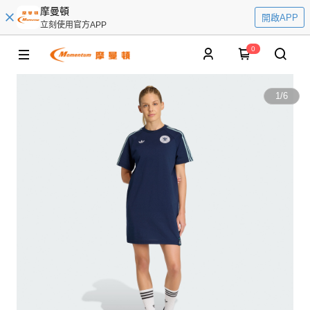
摩曼頓
開啟APP
立刻使用官方APP
0
1
/
6