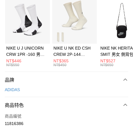
信用卡分期付款
3 期 0 利率 每期
NT$763
21家銀行
合作金庫商業銀行
第一商業銀行
LINE Pay
華南商業銀行
彰化商業銀行
Apple Pay
上海商業儲蓄銀行
台北富邦商業銀行
國泰世華商業銀行
兆豐國際商業銀行
悠遊付
臺灣中小企業銀行
台中商業銀行
NIKE U J UNICORN
NIKE U NK ED CSH
NIKE NK HERIT
匯豐（台灣）商業銀行
華泰商業銀行
CRW 1PR -160 男女
CREW 2P-144
SMIT 男女 側背
全盈+PAY
聯邦商業銀行
遠東國際商業銀行
中統襪 FZ3393100
EMBRDY 男女 短統襪
BA5871010
NT$446
NT$365
NT$527
元大商業銀行
永豐商業銀行
NT$550
NT$450
NT$650
AFTEE先享後付
FZ3073133
玉山商業銀行
星展（台灣）商業銀行
相關說明
台新國際商業銀行
中國信託商業銀行
品牌
【關於「AFTEE先享後付」】
台灣樂天信用卡公司
AFTEE先享後付是「在收到商品之後才付款」的支付方式。 讓您購物簡單
運送方式
ADIDAS
便利好安心！
１．簡單：不需註冊會員、不需綁卡、不需儲值。
7-11取貨(快速到店)
２．便利：只要手機號碼，簡訊認證，即可結帳。
商品特色
每筆NT$100，滿NT$1,500(含以上)免運費
３．安心：先確認商品／服務後，再付款。
商品編號
宅配
【「AFTEE先享後付」結帳流程】
１．於結帳方式選擇「AFTEE先享後付」後，將跳轉至「AFTEE先享後付」
11816386
每筆NT$100，滿NT$1,500(含以上)免運費
結帳頁面，進行簡訊認證並確認金額後，即可完成結帳。