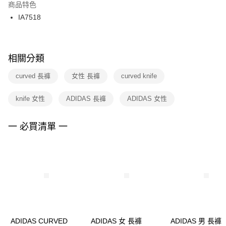
２．訂單成立數日內，您將收到繳費通知簡訊。
商品特色
付款後門市自取
３．收到繳費通知簡訊後14天內，點擊此簡訊中的連結，可透過四大超商／
IA7518
每筆NT$100，滿NT$1,500(含以上)免運費
ATM／網路銀行／等多元方式進行付款，方視為交易完成。
※ 請注意：結帳手續完成當下不需立刻繳費，但若您需要取消訂單，請聯絡
購買商品的店家。未經商家同意取消之訂單仍視為有效，需透過AFTEE先享
後付繳納相關費用。
※ 交易是否成功請以「AFTEE先享後付 」之結帳頁面顯示為準，若有關於
相關分類
是否繳費成功／繳費後需取消欲退款等相關疑問，請聯繫「AFTEE先享後付
客戶支援中心」
https://netprotections.freshdesk.com/support/home
curved 長褲
女性 長褲
curved knife
【注意事項】
knife 女性
ADIDAS 長褲
ADIDAS 女性
１．透過由恩沛科技股份有限公司提供之「AFTEE先享後付」服務完成之交
易，需依本服務之必要範圍內提供個人資料，並將交易相關給付款項請求債
權轉讓予恩沛科技股份有限公司。
一 必買清單 一
２．關於個人資料處理事宜，請瀏覽以下網址：
https://aftee.tw/terms/#terms3
３．未成年的使用者請事先徵得法定代理人或監護人之同意方可使用
「AFTEE先享後付」，若未經同意申辦者引起之損失，本公司不負相關責
任。
４．使用「AFTEE先享後付」時，將依據個別帳號之用戶狀況，依本公司即
時審查核予不同之上限額度；若仍有額度不足之情形，本公司將視審查結果
請求用戶進行身份認證。
５．嚴禁一人註冊多個帳號或使用他人資訊註冊。若發現惡意使用之情形，
恩沛科技股份有限公司將有權停止該用戶之使用額度並採取法律行動。
ADIDAS CURVED
ADIDAS 女 長褲
ADIDAS 男 長褲