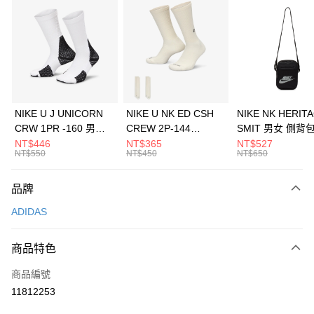
信用卡分期付款
3 期 0 利率 每期
NT$1,296
21家銀行
合作金庫商業銀行
第一商業銀行
LINE Pay
華南商業銀行
彰化商業銀行
Apple Pay
上海商業儲蓄銀行
台北富邦商業銀行
國泰世華商業銀行
兆豐國際商業銀行
悠遊付
臺灣中小企業銀行
台中商業銀行
NIKE U J UNICORN
NIKE U NK ED CSH
NIKE NK HERIT
匯豐（台灣）商業銀行
華泰商業銀行
CRW 1PR -160 男女
CREW 2P-144
SMIT 男女 側背
全盈+PAY
聯邦商業銀行
遠東國際商業銀行
中統襪 FZ3393100
EMBRDY 男女 短統襪
BA5871010
NT$446
NT$365
NT$527
元大商業銀行
永豐商業銀行
NT$550
NT$450
NT$650
AFTEE先享後付
FZ3073133
玉山商業銀行
星展（台灣）商業銀行
相關說明
台新國際商業銀行
中國信託商業銀行
品牌
【關於「AFTEE先享後付」】
台灣樂天信用卡公司
AFTEE先享後付是「在收到商品之後才付款」的支付方式。 讓您購物簡單
運送方式
ADIDAS
便利好安心！
１．簡單：不需註冊會員、不需綁卡、不需儲值。
7-11取貨(快速到店)
２．便利：只要手機號碼，簡訊認證，即可結帳。
商品特色
每筆NT$100，滿NT$1,500(含以上)免運費
３．安心：先確認商品／服務後，再付款。
商品編號
宅配
【「AFTEE先享後付」結帳流程】
１．於結帳方式選擇「AFTEE先享後付」後，將跳轉至「AFTEE先享後付」
11812253
每筆NT$100，滿NT$1,500(含以上)免運費
結帳頁面，進行簡訊認證並確認金額後，即可完成結帳。