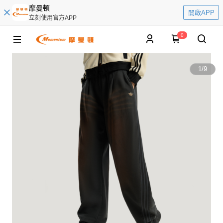
摩曼頓
開啟APP
立刻使用官方APP
0
1
/
9