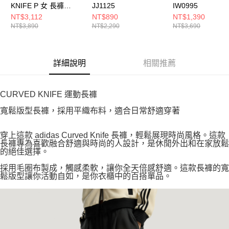
KNIFE P 女 長褲
JJ1125
IW0995
IA7519
NT$3,112
NT$890
NT$1,390
NT$3,890
NT$2,290
NT$3,690
詳細說明
相關推薦
CURVED KNIFE 運動長褲
寬鬆版型長褲，採用平織布料，適合日常舒適穿著
穿上這款 adidas Curved Knife 長褲，輕鬆展現時尚風格。這款
長褲專為喜歡融合舒適與時尚的人設計，是休閒外出和在家放鬆
的絕佳選擇。
採用毛圈布製成，觸感柔軟，讓你全天倍感舒適。這款長褲的寬
鬆版型讓你活動自如，是你衣櫃中的百搭單品。