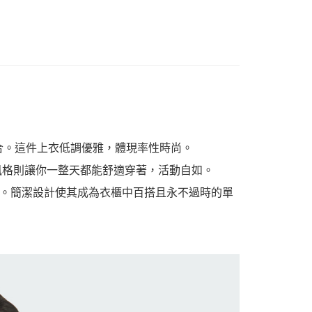
適感完美融合。這件上衣低調優雅，體現率性時尚。
e 風格則讓你一整天都能舒適穿著，活動自如。
。簡潔設計使其成為衣櫃中百搭且永不過時的單