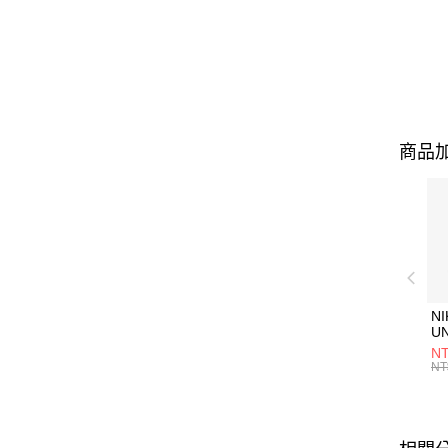
商品加
NI
U
1P
NT
統
NT