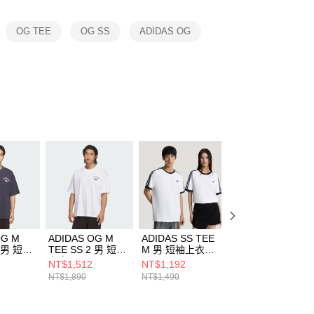
項】
恩沛科技股份有限公司提供之「AFTEE先享後付」服務完成之
OG TEE
OG SS
ADIDAS OG
依本服務之必要範圍內提供個人資料，並將交易相關給付款項請
讓予恩沛科技股份有限公司。
個人資料處理事宜，請瀏覽以下網址：
ee.tw/terms/#terms3
年的使用者請事先徵得法定代理人或監護人之同意方可使用
E先享後付」，若未經同意申辦者引起之損失，本公司不負相關責
AFTEE先享後付」時，將依據個別帳號之用戶狀況，依本公司
核予不同之上限額度；若仍有額度不足之情形，本公司將視審查
用戶進行身份認證。
一人註冊多個帳號或使用他人資訊註冊。若發現惡意使用之情
科技股份有限公司將有權停止該用戶之使用額度並採取法律行
OG M
ADIDAS OG M
ADIDAS SS TEE
ADIDAS SS TEE
2 男 短袖
TEE SS 2 男 短袖
M 男 短袖上衣
M 男 短袖上衣
42
上衣 KT3041
KT7761
KT7762
NT$1,512
NT$1,192
NT$1,192
NT$1,890
NT$1,490
NT$1,490