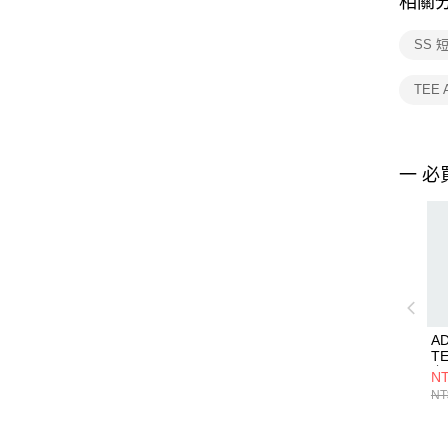
相關
SS 
TEE 
一 必
AD
TE
上
NT
NT