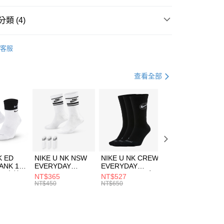
台灣）商業銀行
華泰商業銀行
業銀行
遠東國際商業銀行
類 (4)
業銀行
永豐商業銀行
享後付
業銀行
星展（台灣）商業銀行
IDAS
服飾
客服
際商業銀行
中國信託商業銀行
FTEE先享後付」】
上衣
短袖上衣
天信用卡公司
先享後付是「在收到商品之後才付款」的支付方式。 讓您購物簡單
心！
休閒戶外
服飾
查看全部
：不需註冊會員、不需綁卡、不需儲值。
：只要手機號碼，簡訊認證，即可結帳。
清爽穿搭｜短袖上衣4折起
(快速到店)
：先確認商品／服務後，再付款。
00，滿NT$1,500(含以上)免運費
EE先享後付」結帳流程】
方式選擇「AFTEE先享後付」後，將跳轉至「AFTEE先享後
頁面，進行簡訊認證並確認金額後，即可完成結帳。
00，滿NT$1,500(含以上)免運費
成立數日內，您將收到繳費通知簡訊。
費通知簡訊後14天內，點擊此簡訊中的連結，可透過四大超商
市自取
K ED
NIKE U NK NSW
NIKE U NK CREW
NIKE U NK
網路銀行／等多元方式進行付款，方視為交易完成。
ANK 1P
EVERYDAY
EVERYDAY
EVERYDAY LTW
00，滿NT$1,500(含以上)免運費
：結帳手續完成當下不需立刻繳費，但若您需要取消訂單，請聯
 男 中統
ESSENTIAL CR
BBALL 3PR 男女
ANKLE 3PR 男女
NT$365
NT$527
NT$365
的店家。未經商家同意取消之訂單仍視為有效，需透過AFTEE
8104
男女 短統襪
長統襪
踝襪 SX7677010
NT$450
NT$650
NT$450
繳納相關費用。
DX5089103
DA2123010
否成功請以「AFTEE先享後付 」之結帳頁面顯示為準，若有關於
功／繳費後需取消欲退款等相關疑問，請聯繫「AFTEE先享後
援中心」
https://netprotections.freshdesk.com/support/home