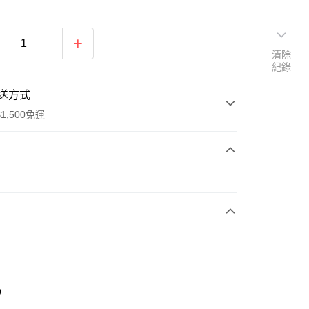
清除
紀錄
送方式
1,500免運
次付款
期付款
0 利率 每期
NT$696
21家銀行
庫商業銀行
第一商業銀行
業銀行
彰化商業銀行
業儲蓄銀行
台北富邦商業銀行
華商業銀行
兆豐國際商業銀行
9
小企業銀行
台中商業銀行