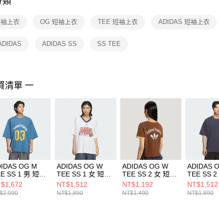
分類
【注意事
１．透過由
短袖上衣
OG 短袖上衣
TEE 短袖上衣
ADIDAS 短袖上衣
交易，需
求債權轉
２．關於
ADIDAS
ADIDAS SS
SS TEE
https://aft
３．未成
「AFTE
任。
買清單 一
４．使用「
即時審查
結果請求
５．嚴禁
形，恩沛
動。
IDAS OG M
ADIDAS OG W
ADIDAS OG W
ADIDAS 
E SS 1 男 短袖
TEE SS 1 女 短袖
TEE SS 2 女 短袖
TEE SS 
衣 KT3040
上衣 KT3062
上衣 KT3061
上衣 KT30
$1,672
NT$1,512
NT$1,192
NT$1,512
$2,090
NT$1,890
NT$1,490
NT$1,890