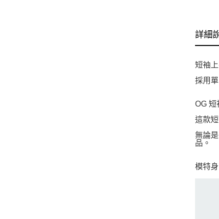
詳細
短袖上
採用單
OG 
這款短
無論是
品。
模特身高