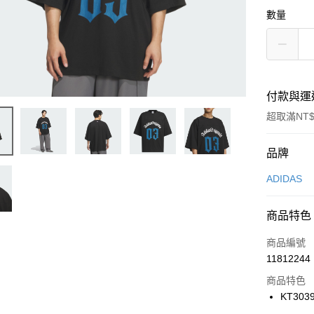
數量
付款與運
超取滿NT$
付款方式
品牌
信用卡一
ADIDAS
信用卡分
商品特色
3 期 
商品編號
合作金
LINE Pay
11812244
華南商
Apple Pay
上海商
商品特色
國泰世
KT303
悠遊付
臺灣中