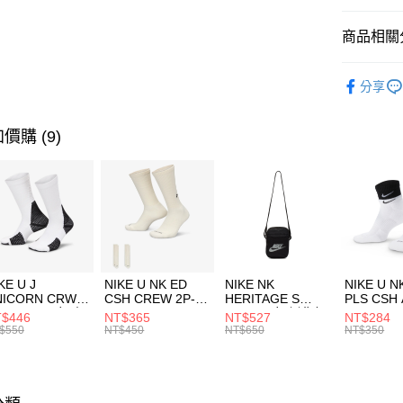
匯豐（
全盈+PAY
聯邦商
商品相關分
元大商
AFTEE先
玉山商
品牌
AD
相關說明
分享
台新國
【關於「A
男性商品
台灣樂
AFTEE
便利好安
運動類型
運送方式
價購 (9)
１．簡單
２．便利
促銷活動
7-11取貨
３．安心
每筆NT$1
【「AFT
宅配
１．於結帳
付」結帳
每筆NT$1
２．訂單
３．收到繳
付款後門
KE U J
NIKE U NK ED
NIKE NK
NIKE U N
／ATM／
NICORN CRW
CSH CREW 2P-
HERITAGE S
PLS CSH 
每筆NT$1
※ 請注意
R -160 男女 中
144 EMBRDY 男
SMIT 男女 側背包
144 DBL
$446
NT$365
NT$527
NT$284
絡購買商品
襪 FZ3393100
女 短統襪
BA5871010
襪 DH405
$550
NT$450
NT$650
NT$350
先享後付
FZ3073133
※ 交易是
是否繳費成
付客戶支