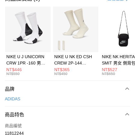
信用卡分期付款
3 期 0 利率 每期
NT$696
21家銀行
合作金庫商業銀行
第一商業銀行
LINE Pay
華南商業銀行
彰化商業銀行
Apple Pay
上海商業儲蓄銀行
台北富邦商業銀行
國泰世華商業銀行
兆豐國際商業銀行
悠遊付
臺灣中小企業銀行
台中商業銀行
NIKE U J UNICORN
NIKE U NK ED CSH
NIKE NK HERIT
匯豐（台灣）商業銀行
華泰商業銀行
CRW 1PR -160 男女
CREW 2P-144
SMIT 男女 側背
全盈+PAY
聯邦商業銀行
遠東國際商業銀行
中統襪 FZ3393100
EMBRDY 男女 短統襪
BA5871010
NT$446
NT$365
NT$527
元大商業銀行
永豐商業銀行
NT$550
NT$450
NT$650
AFTEE先享後付
FZ3073133
玉山商業銀行
星展（台灣）商業銀行
相關說明
台新國際商業銀行
中國信託商業銀行
品牌
【關於「AFTEE先享後付」】
台灣樂天信用卡公司
AFTEE先享後付是「在收到商品之後才付款」的支付方式。 讓您購物簡單
運送方式
ADIDAS
便利好安心！
１．簡單：不需註冊會員、不需綁卡、不需儲值。
7-11取貨(快速到店)
２．便利：只要手機號碼，簡訊認證，即可結帳。
商品特色
每筆NT$100，滿NT$1,500(含以上)免運費
３．安心：先確認商品／服務後，再付款。
商品編號
宅配
【「AFTEE先享後付」結帳流程】
１．於結帳方式選擇「AFTEE先享後付」後，將跳轉至「AFTEE先享後付」
11812244
每筆NT$100，滿NT$1,500(含以上)免運費