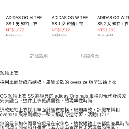
ADIDAS OG M TEE
ADIDAS OG W TEE
ADIDAS OG W T
SS 1 男 短袖上衣
SS 1 女 短袖上衣
SS 2 女 短袖上衣
KT3040
KT3062
KT3061
NT$1,672
NT$1,512
NT$1,192
NT$2,090
NT$1,890
NT$1,490
詳細說明
相關推薦
短袖上衣
採用單面針織布結構，膚觸柔軟的 oversize 版型短袖上衣
OG 短袖上衣 SS 將經典的 adidas Originals 風格與現代舒適感
完美融合。這件上衣低調優雅，體現率性時尚。
這款短袖上衣採用單面針織布結構，膚觸柔軟，針織布料和
oversize 風格則讓你一整天都能舒適穿著，活動自如。
無論是參加休閒聚會還是在家休息，這款短袖上衣都能兼具時尚
與舒適。簡潔設計使其成為衣櫃中百搭且永不過時的單品。