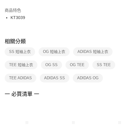
結帳頁面，進行簡訊認證並確認金額後，即可完成結帳。
２．訂單成立數日內，您將收到繳費通知簡訊。
商品特色
付款後門市自取
３．收到繳費通知簡訊後14天內，點擊此簡訊中的連結，可透過四大超商／
KT3039
每筆NT$100，滿NT$1,500(含以上)免運費
ATM／網路銀行／等多元方式進行付款，方視為交易完成。
※ 請注意：結帳手續完成當下不需立刻繳費，但若您需要取消訂單，請聯絡
購買商品的店家。未經商家同意取消之訂單仍視為有效，需透過AFTEE先享
後付繳納相關費用。
※ 交易是否成功請以「AFTEE先享後付 」之結帳頁面顯示為準，若有關於
相關分類
是否繳費成功／繳費後需取消欲退款等相關疑問，請聯繫「AFTEE先享後付
客戶支援中心」
https://netprotections.freshdesk.com/support/home
SS 短袖上衣
OG 短袖上衣
ADIDAS 短袖上衣
【注意事項】
TEE 短袖上衣
OG SS
OG TEE
SS TEE
１．透過由恩沛科技股份有限公司提供之「AFTEE先享後付」服務完成之交
易，需依本服務之必要範圍內提供個人資料，並將交易相關給付款項請求債
權轉讓予恩沛科技股份有限公司。
TEE ADIDAS
ADIDAS SS
ADIDAS OG
２．關於個人資料處理事宜，請瀏覽以下網址：
https://aftee.tw/terms/#terms3
３．未成年的使用者請事先徵得法定代理人或監護人之同意方可使用
一 必買清單 一
「AFTEE先享後付」，若未經同意申辦者引起之損失，本公司不負相關責
任。
４．使用「AFTEE先享後付」時，將依據個別帳號之用戶狀況，依本公司即
時審查核予不同之上限額度；若仍有額度不足之情形，本公司將視審查結果
請求用戶進行身份認證。
５．嚴禁一人註冊多個帳號或使用他人資訊註冊。若發現惡意使用之情形，
恩沛科技股份有限公司將有權停止該用戶之使用額度並採取法律行動。