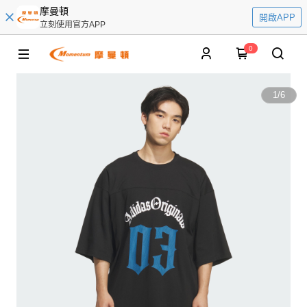
摩曼頓
開啟APP
立刻使用官方APP
0
1
/
6