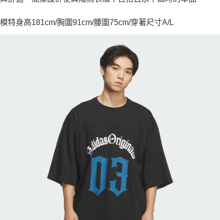
模特身高181cm/胸圍91cm/腰圍75cm/穿著尺寸A/L