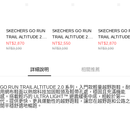
SKECHERS GO RUN
SKECHERS GO RUN
SKECHERS GO 
TRAIL ALTITUDE 2.0
TRAIL ALTITUDE 2.0
TRAIL ALTITUDE
女 跑步鞋
女 跑步鞋
女 跑步鞋
NT$2,870
NT$2,550
NT$2,870
NT$3,190
NT$3,190
NT$3,190
129525WNVAQ
129533WNTBL
129525WNAT
詳細說明
相關推薦
GO RUN TRAIL ALTITUDE 2.0 系列，入門款輕量越野跑鞋，耐
用網布鞋面以熱熔科技加固鞋頭及鞋帶孔處，穩固且充滿機能
感。搭載輕巧的 ULTRA LIGHT™ 避震緩衝中底，相較於第一
代，提供更快、更具運動性的越野跑鞋，讓您在越野跑和公路之
間平穩舒適地暢跑。