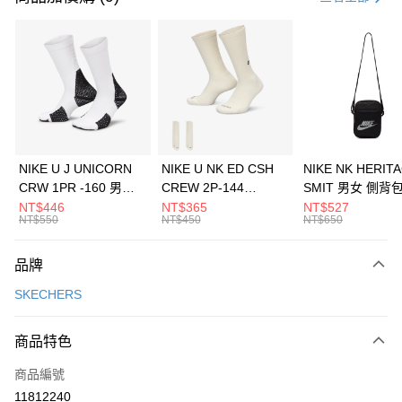
信用卡分期付款
3 期 0 利率 每期
NT$1,130
21家銀行
合作金庫商業銀行
第一商業銀行
LINE Pay
華南商業銀行
彰化商業銀行
Apple Pay
上海商業儲蓄銀行
台北富邦商業銀行
國泰世華商業銀行
兆豐國際商業銀行
悠遊付
臺灣中小企業銀行
台中商業銀行
NIKE U J UNICORN
NIKE U NK ED CSH
NIKE NK HERIT
匯豐（台灣）商業銀行
華泰商業銀行
CRW 1PR -160 男女
CREW 2P-144
SMIT 男女 側背
全盈+PAY
聯邦商業銀行
遠東國際商業銀行
中統襪 FZ3393100
EMBRDY 男女 短統襪
BA5871010
NT$446
NT$365
NT$527
元大商業銀行
永豐商業銀行
NT$550
NT$450
NT$650
AFTEE先享後付
FZ3073133
玉山商業銀行
星展（台灣）商業銀行
相關說明
台新國際商業銀行
中國信託商業銀行
品牌
【關於「AFTEE先享後付」】
台灣樂天信用卡公司
AFTEE先享後付是「在收到商品之後才付款」的支付方式。 讓您購物簡單
運送方式
SKECHERS
便利好安心！
１．簡單：不需註冊會員、不需綁卡、不需儲值。
7-11取貨(快速到店)
２．便利：只要手機號碼，簡訊認證，即可結帳。
商品特色
每筆NT$100，滿NT$1,500(含以上)免運費
３．安心：先確認商品／服務後，再付款。
商品編號
宅配
【「AFTEE先享後付」結帳流程】
１．於結帳方式選擇「AFTEE先享後付」後，將跳轉至「AFTEE先享後付」
11812240
每筆NT$100，滿NT$1,500(含以上)免運費