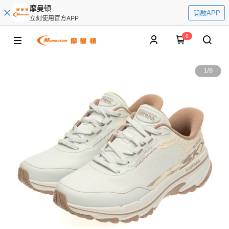
摩曼頓
開啟APP
立刻使用官方APP
0
1
/
8