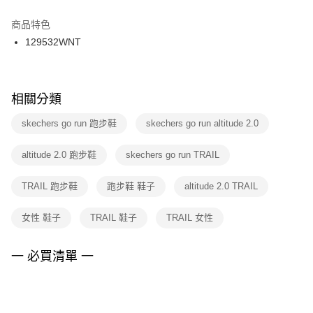
結帳頁面，進行簡訊認證並確認金額後，即可完成結帳。
２．訂單成立數日內，您將收到繳費通知簡訊。
商品特色
付款後門市自取
３．收到繳費通知簡訊後14天內，點擊此簡訊中的連結，可透過四大超商／
129532WNT
每筆NT$100，滿NT$1,500(含以上)免運費
ATM／網路銀行／等多元方式進行付款，方視為交易完成。
※ 請注意：結帳手續完成當下不需立刻繳費，但若您需要取消訂單，請聯絡
購買商品的店家。未經商家同意取消之訂單仍視為有效，需透過AFTEE先享
後付繳納相關費用。
※ 交易是否成功請以「AFTEE先享後付 」之結帳頁面顯示為準，若有關於
相關分類
是否繳費成功／繳費後需取消欲退款等相關疑問，請聯繫「AFTEE先享後付
客戶支援中心」
https://netprotections.freshdesk.com/support/home
skechers go run 跑步鞋
skechers go run altitude 2.0
【注意事項】
altitude 2.0 跑步鞋
skechers go run TRAIL
１．透過由恩沛科技股份有限公司提供之「AFTEE先享後付」服務完成之交
易，需依本服務之必要範圍內提供個人資料，並將交易相關給付款項請求債
權轉讓予恩沛科技股份有限公司。
TRAIL 跑步鞋
跑步鞋 鞋子
altitude 2.0 TRAIL
２．關於個人資料處理事宜，請瀏覽以下網址：
https://aftee.tw/terms/#terms3
女性 鞋子
TRAIL 鞋子
TRAIL 女性
３．未成年的使用者請事先徵得法定代理人或監護人之同意方可使用
「AFTEE先享後付」，若未經同意申辦者引起之損失，本公司不負相關責
任。
一 必買清單 一
４．使用「AFTEE先享後付」時，將依據個別帳號之用戶狀況，依本公司即
時審查核予不同之上限額度；若仍有額度不足之情形，本公司將視審查結果
請求用戶進行身份認證。
５．嚴禁一人註冊多個帳號或使用他人資訊註冊。若發現惡意使用之情形，
恩沛科技股份有限公司將有權停止該用戶之使用額度並採取法律行動。