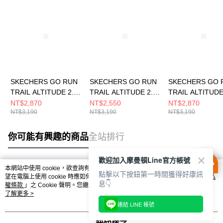
SKECHERS GO RUN
SKECHERS GO RUN
SKECHERS GO 
TRAIL ALTITUDE 2.0
TRAIL ALTITUDE 2.0
TRAIL ALTITUDE
女 跑步鞋
女 跑步鞋
女 跑步鞋
NT$2,870
NT$2,550
NT$2,870
NT$3,190
NT$3,190
NT$3,190
129525WNVAQ
129533WNTBL
129525WNAT
你可能有興趣的商品
全站排行
歡迎加入摩曼頓Line官方帳號
本網站中使用 cookie，欲查詢有關本網站使用 cookie 方式之詳情，及若您不希
點擊以下按鈕第一時間獲得好康訊
熱門標籤
望在電腦上使用 cookie 時應如何變更電腦的 cookie 設定，請參閱本網站「
隱私
息👇
權條款
」之 Cookie 聲明。您繼續使用本網站即表示您同意本公司得按本網站使
用條款之 Cookie 聲明使用 cookie。
了解更多 >
連結 LINE 帳號