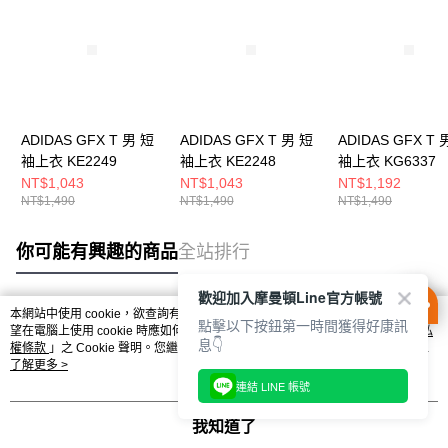
ADIDAS GFX T 男 短
ADIDAS GFX T 男 短
ADIDAS GFX T 
袖上衣 KE2249
袖上衣 KE2248
袖上衣 KG6337
NT$1,043
NT$1,043
NT$1,192
NT$1,490
NT$1,490
NT$1,490
你可能有興趣的商品
全站排行
歡迎加入摩曼頓Line官方帳號
本網站中使用 cookie，欲查詢有關本網站使用 cookie 方式之詳情，及若您不希
點擊以下按鈕第一時間獲得好康訊
熱門標籤
望在電腦上使用 cookie 時應如何變更電腦的 cookie 設定，請參閱本網站「
隱私
息👇
權條款
」之 Cookie 聲明。您繼續使用本網站即表示您同意本公司得按本網站使
用條款之 Cookie 聲明使用 cookie。
了解更多 >
連結 LINE 帳號
我知道了