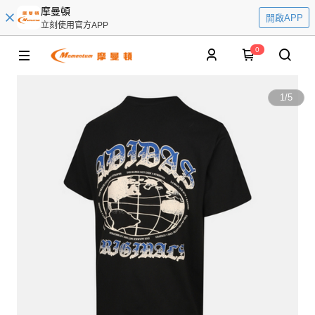
摩曼頓
開啟APP
立刻使用官方APP
0
1
/
5