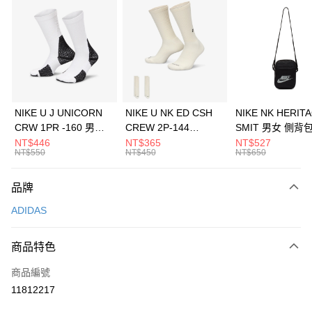
信用卡分期付款
3 期 0 利率 每期
NT$496
21家銀行
合作金庫商業銀行
第一商業銀行
LINE Pay
華南商業銀行
彰化商業銀行
Apple Pay
上海商業儲蓄銀行
台北富邦商業銀行
國泰世華商業銀行
兆豐國際商業銀行
悠遊付
臺灣中小企業銀行
台中商業銀行
NIKE U J UNICORN
NIKE U NK ED CSH
NIKE NK HERIT
匯豐（台灣）商業銀行
華泰商業銀行
CRW 1PR -160 男女
CREW 2P-144
SMIT 男女 側背
全盈+PAY
聯邦商業銀行
遠東國際商業銀行
中統襪 FZ3393100
EMBRDY 男女 短統襪
BA5871010
NT$446
NT$365
NT$527
元大商業銀行
永豐商業銀行
NT$550
NT$450
NT$650
AFTEE先享後付
FZ3073133
玉山商業銀行
星展（台灣）商業銀行
相關說明
台新國際商業銀行
中國信託商業銀行
品牌
【關於「AFTEE先享後付」】
台灣樂天信用卡公司
AFTEE先享後付是「在收到商品之後才付款」的支付方式。 讓您購物簡單
運送方式
ADIDAS
便利好安心！
１．簡單：不需註冊會員、不需綁卡、不需儲值。
7-11取貨(快速到店)
２．便利：只要手機號碼，簡訊認證，即可結帳。
商品特色
每筆NT$100，滿NT$1,500(含以上)免運費
３．安心：先確認商品／服務後，再付款。
商品編號
宅配
【「AFTEE先享後付」結帳流程】
１．於結帳方式選擇「AFTEE先享後付」後，將跳轉至「AFTEE先享後付」
11812217
每筆NT$100，滿NT$1,500(含以上)免運費
結帳頁面，進行簡訊認證並確認金額後，即可完成結帳。