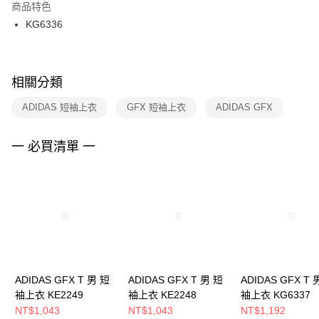
２．訂單成立數日內，您將收到繳費通知簡訊。
商品特色
付款後門市自取
３．收到繳費通知簡訊後14天內，點擊此簡訊中的連結，可透過四大超商／
KG6336
每筆NT$100，滿NT$1,500(含以上)免運費
ATM／網路銀行／等多元方式進行付款，方視為交易完成。
※ 請注意：結帳手續完成當下不需立刻繳費，但若您需要取消訂單，請聯絡
購買商品的店家。未經商家同意取消之訂單仍視為有效，需透過AFTEE先享
後付繳納相關費用。
※ 交易是否成功請以「AFTEE先享後付 」之結帳頁面顯示為準，若有關於
相關分類
是否繳費成功／繳費後需取消欲退款等相關疑問，請聯繫「AFTEE先享後付
客戶支援中心」
https://netprotections.freshdesk.com/support/home
ADIDAS 短袖上衣
GFX 短袖上衣
ADIDAS GFX
【注意事項】
１．透過由恩沛科技股份有限公司提供之「AFTEE先享後付」服務完成之交
一 必買清單 一
易，需依本服務之必要範圍內提供個人資料，並將交易相關給付款項請求債
權轉讓予恩沛科技股份有限公司。
２．關於個人資料處理事宜，請瀏覽以下網址：
https://aftee.tw/terms/#terms3
３．未成年的使用者請事先徵得法定代理人或監護人之同意方可使用
「AFTEE先享後付」，若未經同意申辦者引起之損失，本公司不負相關責
任。
４．使用「AFTEE先享後付」時，將依據個別帳號之用戶狀況，依本公司即
時審查核予不同之上限額度；若仍有額度不足之情形，本公司將視審查結果
請求用戶進行身份認證。
ADIDAS GFX T 男 短
ADIDAS GFX T 男 短
ADIDAS GFX T 
５．嚴禁一人註冊多個帳號或使用他人資訊註冊。若發現惡意使用之情形，
袖上衣 KE2249
袖上衣 KE2248
袖上衣 KG6337
恩沛科技股份有限公司將有權停止該用戶之使用額度並採取法律行動。
NT$1,043
NT$1,043
NT$1,192