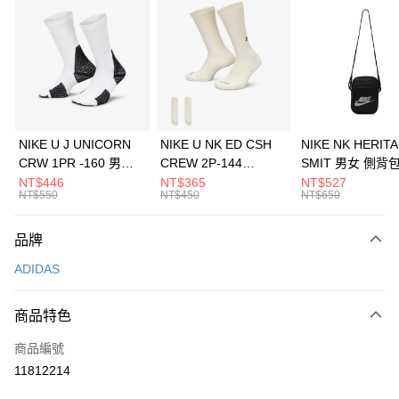
信用卡分期付款
3 期 0 利率 每期
NT$496
21家銀行
合作金庫商業銀行
第一商業銀行
LINE Pay
華南商業銀行
彰化商業銀行
Apple Pay
上海商業儲蓄銀行
台北富邦商業銀行
國泰世華商業銀行
兆豐國際商業銀行
悠遊付
臺灣中小企業銀行
台中商業銀行
NIKE U J UNICORN
NIKE U NK ED CSH
NIKE NK HERIT
匯豐（台灣）商業銀行
華泰商業銀行
CRW 1PR -160 男女
CREW 2P-144
SMIT 男女 側背
全盈+PAY
聯邦商業銀行
遠東國際商業銀行
中統襪 FZ3393100
EMBRDY 男女 短統襪
BA5871010
NT$446
NT$365
NT$527
元大商業銀行
永豐商業銀行
NT$550
NT$450
NT$650
AFTEE先享後付
FZ3073133
玉山商業銀行
星展（台灣）商業銀行
相關說明
台新國際商業銀行
中國信託商業銀行
品牌
【關於「AFTEE先享後付」】
台灣樂天信用卡公司
AFTEE先享後付是「在收到商品之後才付款」的支付方式。 讓您購物簡單
運送方式
ADIDAS
便利好安心！
１．簡單：不需註冊會員、不需綁卡、不需儲值。
7-11取貨(快速到店)
２．便利：只要手機號碼，簡訊認證，即可結帳。
商品特色
每筆NT$100，滿NT$1,500(含以上)免運費
３．安心：先確認商品／服務後，再付款。
商品編號
宅配
【「AFTEE先享後付」結帳流程】
１．於結帳方式選擇「AFTEE先享後付」後，將跳轉至「AFTEE先享後付」
11812214
每筆NT$100，滿NT$1,500(含以上)免運費
結帳頁面，進行簡訊認證並確認金額後，即可完成結帳。