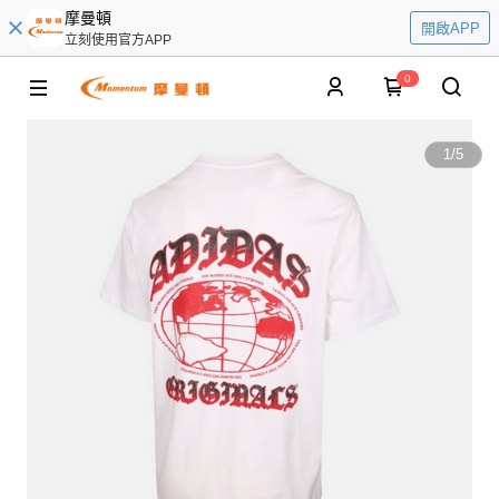
摩曼頓
開啟APP
立刻使用官方APP
0
1
/
5