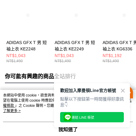
ADIDAS GFX T 男 短
ADIDAS GFX T 男 短
ADIDAS GFX T 
袖上衣 KE2248
袖上衣 KE2249
袖上衣 KG6336
NT$1,043
NT$1,043
NT$1,192
NT$1,490
NT$1,490
NT$1,490
你可能有興趣的商品
全站排行
歡迎加入摩曼頓Line官方帳號
本網站中使用 cookie，欲查詢有關本網站使用 cookie 方式之詳情，及若您不希
點擊以下按鈕第一時間獲得好康訊
熱門標籤
望在電腦上使用 cookie 時應如何變更電腦的 cookie 設定，請參閱本網站「
隱私
息👇
權條款
」之 Cookie 聲明。您繼續使用本網站即表示您同意本公司得按本網站使
用條款之 Cookie 聲明使用 cookie。
了解更多 >
連結 LINE 帳號
我知道了