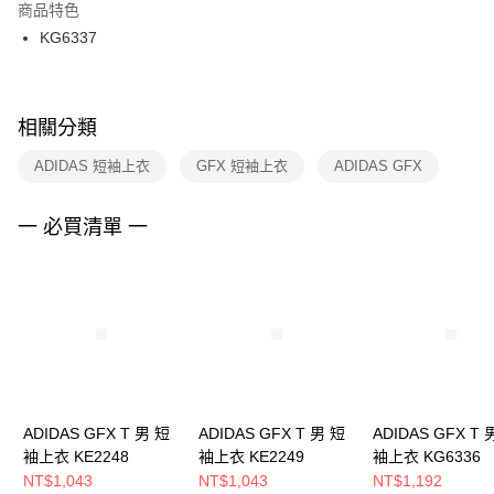
２．訂單成立數日內，您將收到繳費通知簡訊。
商品特色
付款後門市自取
３．收到繳費通知簡訊後14天內，點擊此簡訊中的連結，可透過四大超商／
KG6337
每筆NT$100，滿NT$1,500(含以上)免運費
ATM／網路銀行／等多元方式進行付款，方視為交易完成。
※ 請注意：結帳手續完成當下不需立刻繳費，但若您需要取消訂單，請聯絡
購買商品的店家。未經商家同意取消之訂單仍視為有效，需透過AFTEE先享
後付繳納相關費用。
※ 交易是否成功請以「AFTEE先享後付 」之結帳頁面顯示為準，若有關於
相關分類
是否繳費成功／繳費後需取消欲退款等相關疑問，請聯繫「AFTEE先享後付
客戶支援中心」
https://netprotections.freshdesk.com/support/home
ADIDAS 短袖上衣
GFX 短袖上衣
ADIDAS GFX
【注意事項】
１．透過由恩沛科技股份有限公司提供之「AFTEE先享後付」服務完成之交
一 必買清單 一
易，需依本服務之必要範圍內提供個人資料，並將交易相關給付款項請求債
權轉讓予恩沛科技股份有限公司。
２．關於個人資料處理事宜，請瀏覽以下網址：
https://aftee.tw/terms/#terms3
３．未成年的使用者請事先徵得法定代理人或監護人之同意方可使用
「AFTEE先享後付」，若未經同意申辦者引起之損失，本公司不負相關責
任。
４．使用「AFTEE先享後付」時，將依據個別帳號之用戶狀況，依本公司即
時審查核予不同之上限額度；若仍有額度不足之情形，本公司將視審查結果
請求用戶進行身份認證。
ADIDAS GFX T 男 短
ADIDAS GFX T 男 短
ADIDAS GFX T 
５．嚴禁一人註冊多個帳號或使用他人資訊註冊。若發現惡意使用之情形，
袖上衣 KE2248
袖上衣 KE2249
袖上衣 KG6336
恩沛科技股份有限公司將有權停止該用戶之使用額度並採取法律行動。
NT$1,043
NT$1,043
NT$1,192