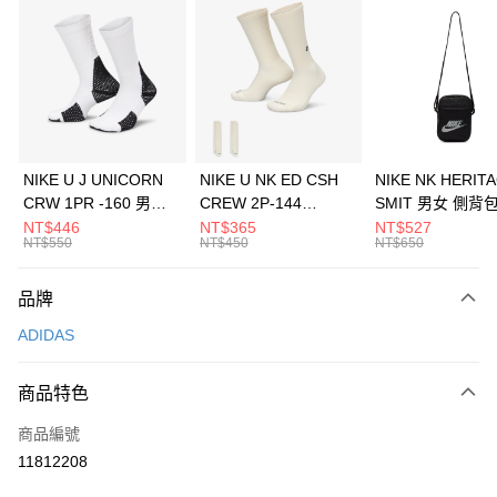
信用卡分期付款
3 期 0 利率 每期
NT$896
21家銀行
合作金庫商業銀行
第一商業銀行
LINE Pay
華南商業銀行
彰化商業銀行
Apple Pay
上海商業儲蓄銀行
台北富邦商業銀行
國泰世華商業銀行
兆豐國際商業銀行
悠遊付
臺灣中小企業銀行
台中商業銀行
NIKE U J UNICORN
NIKE U NK ED CSH
NIKE NK HERIT
匯豐（台灣）商業銀行
華泰商業銀行
CRW 1PR -160 男女
CREW 2P-144
SMIT 男女 側背
全盈+PAY
聯邦商業銀行
遠東國際商業銀行
中統襪 FZ3393100
EMBRDY 男女 短統襪
BA5871010
NT$446
NT$365
NT$527
元大商業銀行
永豐商業銀行
NT$550
NT$450
NT$650
AFTEE先享後付
FZ3073133
玉山商業銀行
星展（台灣）商業銀行
相關說明
台新國際商業銀行
中國信託商業銀行
品牌
【關於「AFTEE先享後付」】
台灣樂天信用卡公司
AFTEE先享後付是「在收到商品之後才付款」的支付方式。 讓您購物簡單
運送方式
ADIDAS
便利好安心！
１．簡單：不需註冊會員、不需綁卡、不需儲值。
7-11取貨(快速到店)
２．便利：只要手機號碼，簡訊認證，即可結帳。
商品特色
每筆NT$100，滿NT$1,500(含以上)免運費
３．安心：先確認商品／服務後，再付款。
商品編號
宅配
【「AFTEE先享後付」結帳流程】
１．於結帳方式選擇「AFTEE先享後付」後，將跳轉至「AFTEE先享後付」
11812208
每筆NT$100，滿NT$1,500(含以上)免運費
結帳頁面，進行簡訊認證並確認金額後，即可完成結帳。