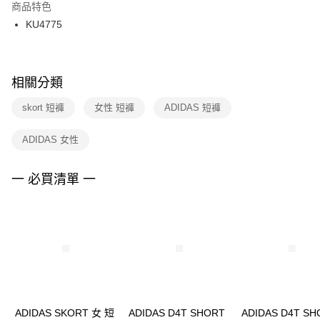
２．訂單成立數日內，您將收到繳費通知簡訊。
商品特色
付款後門市自取
３．收到繳費通知簡訊後14天內，點擊此簡訊中的連結，可透過四大超商／
KU4775
每筆NT$100，滿NT$1,500(含以上)免運費
ATM／網路銀行／等多元方式進行付款，方視為交易完成。
※ 請注意：結帳手續完成當下不需立刻繳費，但若您需要取消訂單，請聯絡
購買商品的店家。未經商家同意取消之訂單仍視為有效，需透過AFTEE先享
後付繳納相關費用。
※ 交易是否成功請以「AFTEE先享後付 」之結帳頁面顯示為準，若有關於
相關分類
是否繳費成功／繳費後需取消欲退款等相關疑問，請聯繫「AFTEE先享後付
客戶支援中心」
https://netprotections.freshdesk.com/support/home
skort 短褲
女性 短褲
ADIDAS 短褲
【注意事項】
ADIDAS 女性
１．透過由恩沛科技股份有限公司提供之「AFTEE先享後付」服務完成之交
易，需依本服務之必要範圍內提供個人資料，並將交易相關給付款項請求債
權轉讓予恩沛科技股份有限公司。
一 必買清單 一
２．關於個人資料處理事宜，請瀏覽以下網址：
https://aftee.tw/terms/#terms3
３．未成年的使用者請事先徵得法定代理人或監護人之同意方可使用
「AFTEE先享後付」，若未經同意申辦者引起之損失，本公司不負相關責
任。
４．使用「AFTEE先享後付」時，將依據個別帳號之用戶狀況，依本公司即
時審查核予不同之上限額度；若仍有額度不足之情形，本公司將視審查結果
請求用戶進行身份認證。
５．嚴禁一人註冊多個帳號或使用他人資訊註冊。若發現惡意使用之情形，
恩沛科技股份有限公司將有權停止該用戶之使用額度並採取法律行動。
ADIDAS SKORT 女 短
ADIDAS D4T SHORT
ADIDAS D4T SH