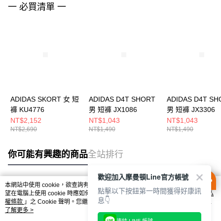
一 必買清單 一
ADIDAS SKORT 女 短
ADIDAS D4T SHORT
ADIDAS D4T SH
褲 KU4776
男 短褲 JX1086
男 短褲 JX3306
NT$2,152
NT$1,043
NT$1,043
NT$2,690
NT$1,490
NT$1,490
你可能有興趣的商品
全站排行
歡迎加入摩曼頓Line官方帳號
本網站中使用 cookie，欲查詢有關本網站使用 cookie 方式之詳情，及若您不希
點擊以下按鈕第一時間獲得好康訊
熱門標籤
望在電腦上使用 cookie 時應如何變更電腦的 cookie 設定，請參閱本網站「
隱私
息👇
權條款
」之 Cookie 聲明。您繼續使用本網站即表示您同意本公司得按本網站使
用條款之 Cookie 聲明使用 cookie。
了解更多 >
連結 LINE 帳號