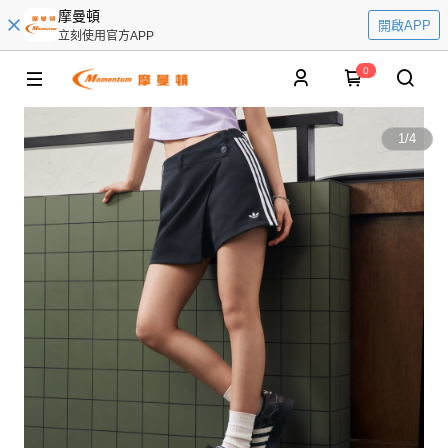
摩曼頓
開啟APP
立刻使用官方APP
0
1
/
4