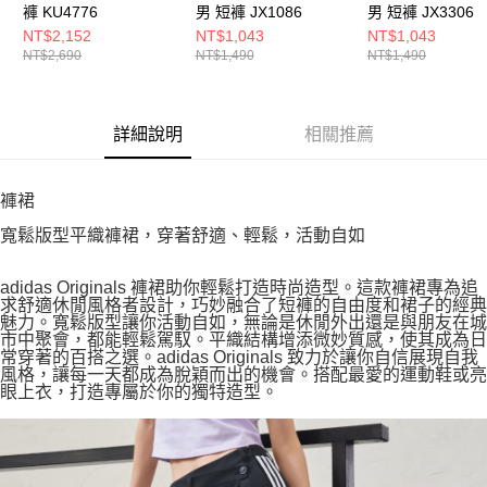
褲 KU4776
男 短褲 JX1086
男 短褲 JX3306
NT$2,152
NT$1,043
NT$1,043
NT$2,690
NT$1,490
NT$1,490
詳細說明
相關推薦
褲裙
寬鬆版型平織褲裙，穿著舒適、輕鬆，活動自如
adidas Originals 褲裙助你輕鬆打造時尚造型。這款褲裙專為追
求舒適休閒風格者設計，巧妙融合了短褲的自由度和裙子的經典
魅力。寬鬆版型讓你活動自如，無論是休閒外出還是與朋友在城
市中聚會，都能輕鬆駕馭。平織結構增添微妙質感，使其成為日
常穿著的百搭之選。adidas Originals 致力於讓你自信展現自我
風格，讓每一天都成為脫穎而出的機會。搭配最愛的運動鞋或亮
眼上衣，打造專屬於你的獨特造型。