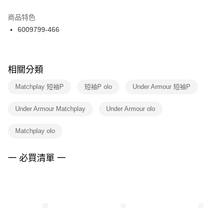
結帳頁面，進行簡訊認證並確認金額後，即可完成結帳。
２．訂單成立數日內，您將收到繳費通知簡訊。
商品特色
付款後門市自取
３．收到繳費通知簡訊後14天內，點擊此簡訊中的連結，可透過四大超商／
6009799-466
每筆NT$100，滿NT$1,500(含以上)免運費
ATM／網路銀行／等多元方式進行付款，方視為交易完成。
※ 請注意：結帳手續完成當下不需立刻繳費，但若您需要取消訂單，請聯絡
購買商品的店家。未經商家同意取消之訂單仍視為有效，需透過AFTEE先享
後付繳納相關費用。
※ 交易是否成功請以「AFTEE先享後付 」之結帳頁面顯示為準，若有關於
相關分類
是否繳費成功／繳費後需取消欲退款等相關疑問，請聯繫「AFTEE先享後付
客戶支援中心」
https://netprotections.freshdesk.com/support/home
Matchplay 短袖P
短袖P olo
Under Armour 短袖P
【注意事項】
Under Armour Matchplay
Under Armour olo
１．透過由恩沛科技股份有限公司提供之「AFTEE先享後付」服務完成之交
易，需依本服務之必要範圍內提供個人資料，並將交易相關給付款項請求債
權轉讓予恩沛科技股份有限公司。
Matchplay olo
２．關於個人資料處理事宜，請瀏覽以下網址：
https://aftee.tw/terms/#terms3
３．未成年的使用者請事先徵得法定代理人或監護人之同意方可使用
一 必買清單 一
「AFTEE先享後付」，若未經同意申辦者引起之損失，本公司不負相關責
任。
４．使用「AFTEE先享後付」時，將依據個別帳號之用戶狀況，依本公司即
時審查核予不同之上限額度；若仍有額度不足之情形，本公司將視審查結果
請求用戶進行身份認證。
５．嚴禁一人註冊多個帳號或使用他人資訊註冊。若發現惡意使用之情形，
恩沛科技股份有限公司將有權停止該用戶之使用額度並採取法律行動。