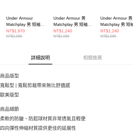
Under Armour
Under Armour 男
Under Armour 男
Matchplay 男 短袖
Matchplay 男 短袖
Matchplay 男 短
POLO 6009799-001
POLO 1377374-044
POLO 1377374-
NT$1,870
NT$1,240
NT$1,240
NT$2,080
NT$2,080
NT$2,080
詳細說明
相關推薦
商品版型
寬鬆型 | 寬鬆剪裁帶來無比舒適感
歐美版型
商品細節
柔軟的防皺、防起球材質非常透氣且輕便
四向彈性伸縮材質提供更佳的延展性