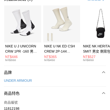
信用卡分期付款
3 期 0 利率 每期
NT$693
21家銀行
合作金庫商業銀行
第一商業銀行
LINE Pay
華南商業銀行
彰化商業銀行
Apple Pay
上海商業儲蓄銀行
台北富邦商業銀行
國泰世華商業銀行
兆豐國際商業銀行
悠遊付
臺灣中小企業銀行
台中商業銀行
NIKE U J UNICORN
NIKE U NK ED CSH
NIKE NK HERIT
匯豐（台灣）商業銀行
華泰商業銀行
CRW 1PR -160 男女
CREW 2P-144
SMIT 男女 側背
全盈+PAY
聯邦商業銀行
遠東國際商業銀行
中統襪 FZ3393100
EMBRDY 男女 短統襪
BA5871010
NT$446
NT$365
NT$527
元大商業銀行
永豐商業銀行
NT$550
NT$450
NT$650
AFTEE先享後付
FZ3073133
玉山商業銀行
星展（台灣）商業銀行
相關說明
台新國際商業銀行
中國信託商業銀行
品牌
【關於「AFTEE先享後付」】
台灣樂天信用卡公司
AFTEE先享後付是「在收到商品之後才付款」的支付方式。 讓您購物簡單
運送方式
UNDER ARMOUR
便利好安心！
１．簡單：不需註冊會員、不需綁卡、不需儲值。
7-11取貨(快速到店)
２．便利：只要手機號碼，簡訊認證，即可結帳。
商品特色
每筆NT$100，滿NT$1,500(含以上)免運費
３．安心：先確認商品／服務後，再付款。
商品編號
宅配
【「AFTEE先享後付」結帳流程】
１．於結帳方式選擇「AFTEE先享後付」後，將跳轉至「AFTEE先享後付」
11812198
每筆NT$100，滿NT$1,500(含以上)免運費