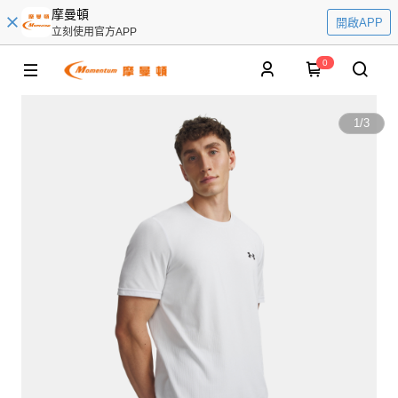
摩曼頓
開啟APP
立刻使用官方APP
0
1
/
3