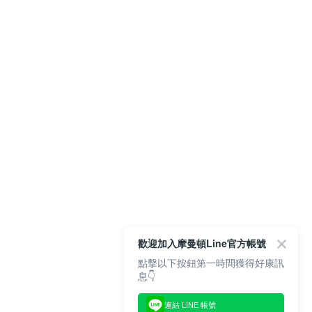
歡迎加入摩曼頓Line官方帳號
點擊以下按鈕第一時間獲得好康訊
息👇
連結 LINE 帳號