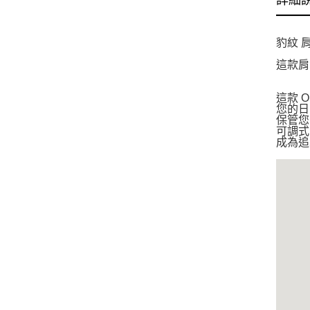
詳細
豹紋 
這款肩
這款 
您的日
保管您
可調式
成為追