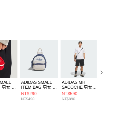
個人資料處理事宜，請瀏覽以下網址：
ee.tw/terms/#terms3
年的使用者請事先徵得法定代理人或監護人之同意方可使用
E先享後付」，若未經同意申辦者引起之損失，本公司不負相關責
AFTEE先享後付」時，將依據個別帳號之用戶狀況，依本公司
核予不同之上限額度；若仍有額度不足之情形，本公司將視審查
用戶進行身份認證。
一人註冊多個帳號或使用他人資訊註冊。若發現惡意使用之情
科技股份有限公司將有權停止該用戶之使用額度並採取法律行
SMALL
ADIDAS SMALL
ADIDAS MH
ADIDAS
G 男女 其
ITEM BAG 男女 其
SACOCHE 男女
ADICOLOR DB 
5181
他包款 KR5180
其他包款 JZ2118
女 其他包款
NT$290
NT$590
NT$1,190
JW0051
NT$490
NT$890
NT$1,690