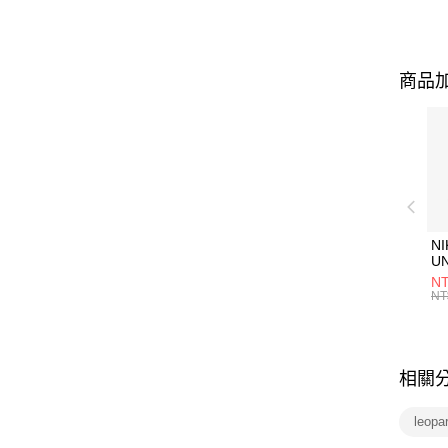
商品加
NI
U
1P
NT
統
NT
相關
leop