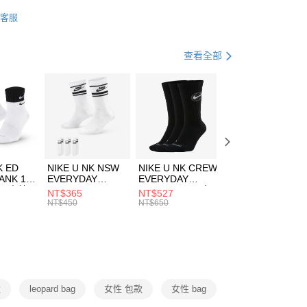
業銀行
星展（台灣）商業銀行
IDAS
配件
客服
際商業銀行
中國信託商業銀行
FTEE先享後付」】
包袋
其他包款
天信用卡公司
先享後付是「在收到商品之後才付款」的支付方式。 讓您購物簡單
心！
休閒戶外
配件
查看全部
：不需註冊會員、不需綁卡、不需儲值。
：只要手機號碼，簡訊認證，即可結帳。
(快速到店)
：先確認商品／服務後，再付款。
00，滿NT$1,500(含以上)免運費
EE先享後付」結帳流程】
方式選擇「AFTEE先享後付」後，將跳轉至「AFTEE先享後
頁面，進行簡訊認證並確認金額後，即可完成結帳。
00，滿NT$1,500(含以上)免運費
成立數日內，您將收到繳費通知簡訊。
費通知簡訊後14天內，點擊此簡訊中的連結，可透過四大超商
市自取
K ED
NIKE U NK NSW
NIKE U NK CREW
NIKE U NK
網路銀行／等多元方式進行付款，方視為交易完成。
ANK 1P
EVERYDAY
EVERYDAY
EVERYDAY LTW
00，滿NT$1,500(含以上)免運費
：結帳手續完成當下不需立刻繳費，但若您需要取消訂單，請聯
 男 中統
ESSENTIAL CR
BBALL 3PR 男女
ANKLE 3PR 男女
NT$365
NT$527
NT$365
的店家。未經商家同意取消之訂單仍視為有效，需透過AFTEE
8104
男女 短統襪
長統襪
踝襪 SX7677010
NT$450
NT$650
NT$450
繳納相關費用。
DX5089103
DA2123010
否成功請以「AFTEE先享後付 」之結帳頁面顯示為準，若有關於
功／繳費後需取消欲退款等相關疑問，請聯繫「AFTEE先享後
援中心」
https://netprotections.freshdesk.com/support/home
項】
恩沛科技股份有限公司提供之「AFTEE先享後付」服務完成之
款
leopard bag
女性 包款
女性 bag
依本服務之必要範圍內提供個人資料，並將交易相關給付款項請
讓予恩沛科技股份有限公司。