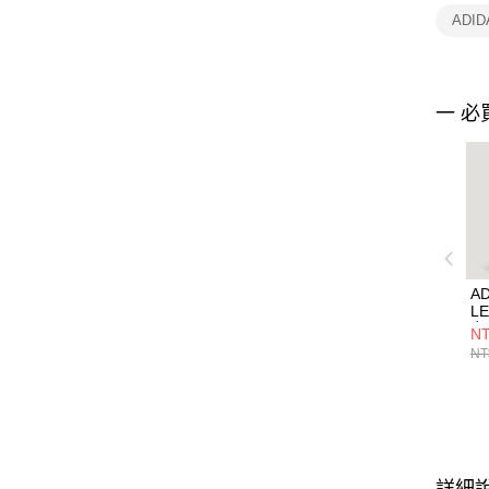
ADI
一 必
AD
L
女
NT
LC
NT