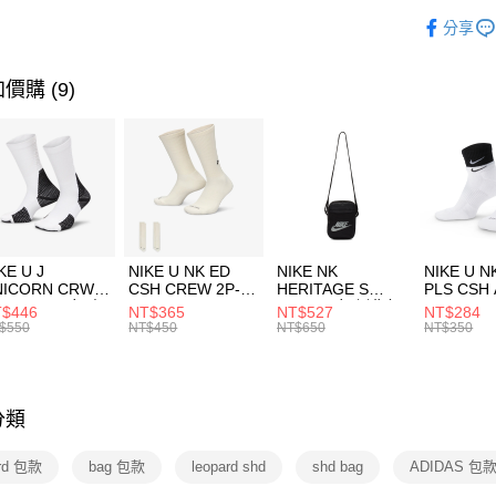
玉山商
品牌
AD
相關說明
分享
台新國
【關於「A
運動配件
台灣樂
AFTEE
便利好安
運動類型
運送方式
價購 (9)
１．簡單
２．便利
7-11取貨
３．安心
每筆NT$1
【「AFT
宅配
１．於結帳
付」結帳
每筆NT$1
２．訂單
３．收到繳
付款後門
KE U J
NIKE U NK ED
NIKE NK
NIKE U N
／ATM／
NICORN CRW
CSH CREW 2P-
HERITAGE S
PLS CSH 
每筆NT$1
※ 請注意
R -160 男女 中
144 EMBRDY 男
SMIT 男女 側背包
144 DBL
$446
NT$365
NT$527
NT$284
絡購買商品
襪 FZ3393100
女 短統襪
BA5871010
襪 DH405
$550
NT$450
NT$650
NT$350
先享後付
FZ3073133
※ 交易是
是否繳費成
付客戶支
分類
【注意事
１．透過由
ard 包款
bag 包款
leopard shd
shd bag
ADIDAS 包
交易，需
求債權轉