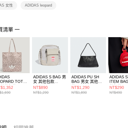
２．關於
DAS 女性
ADIDAS leopard
https://aft
３．未成
「AFTE
任。
買清單 一
４．使用「
即時審查
結果請求
５．嚴禁
形，恩沛
動。
IDAS
ADIDAS S BAG 男
ADIDAS PU SH
ADIDAS 
EOPARD TOTE
女 其他包款
BAG 男女 其他包
ITEM BA
 其他包款
JD5445
款 JC6001
他包款 KR
$1,352
NT$890
NT$1,290
NT$290
8238
$1,690
NT$1,290
NT$1,890
NT$490