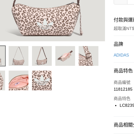
付款與運
超取滿NT$
付款方式
品牌
信用卡一
ADIDAS
信用卡分
商品特色
3 期 
商品編號
合作金
LINE Pay
11812185
華南商
Apple Pay
上海商
商品特色
國泰世
LC823
悠遊付
臺灣中
匯豐（
全盈+PAY
聯邦商
商品相關分
元大商
AFTEE先