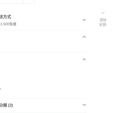
送方式
清除
1,500免運
紀錄
次付款
期付款
0 利率 每期
NT$630
21家銀行
庫商業銀行
第一商業銀行
業銀行
彰化商業銀行
業儲蓄銀行
台北富邦商業銀行
華商業銀行
兆豐國際商業銀行
9
小企業銀行
台中商業銀行
台灣）商業銀行
華泰商業銀行
業銀行
遠東國際商業銀行
類 (3)
業銀行
永豐商業銀行
享後付