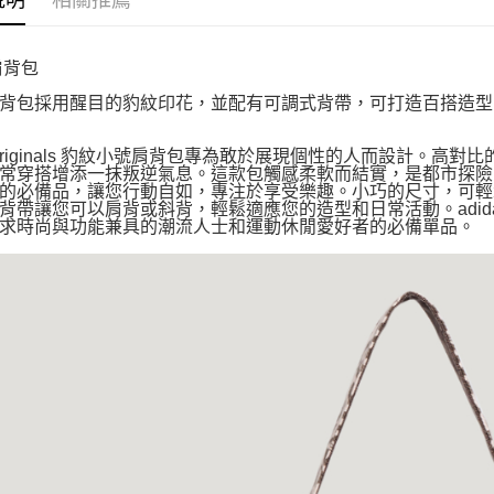
說明
相關推薦
肩背包
背包採用醒目的豹紋印花，並配有可調式背帶，可打造百搭造型
Originals 豹紋小號肩背包專為敢於展現個性的人而設計。
常穿搭增添一抹叛逆氣息。這款包觸感柔軟而結實，是都市探險
的必備品，讓您行動自如，專注於享受樂趣。小巧的尺寸，可輕
背帶讓您可以肩背或斜背，輕鬆適應您的造型和日常活動。adid
求時尚與功能兼具的潮流人士和運動休閒愛好者的必備單品。