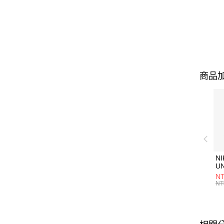
商品加
NI
U
1P
NT
統
NT