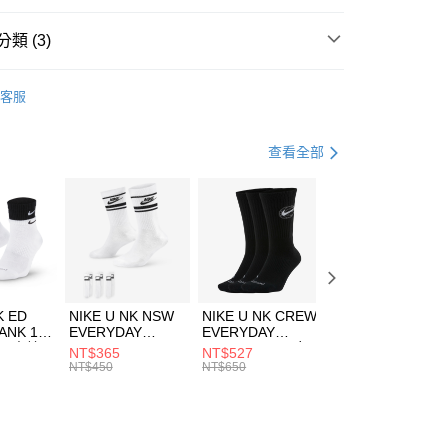
台灣）商業銀行
華泰商業銀行
業銀行
遠東國際商業銀行
類 (3)
業銀行
永豐商業銀行
享後付
業銀行
星展（台灣）商業銀行
DER ARMOUR
服飾
客服
際商業銀行
中國信託商業銀行
FTEE先享後付」】
下著
短褲
天信用卡公司
先享後付是「在收到商品之後才付款」的支付方式。 讓您購物簡單
心！
休閒戶外
服飾
查看全部
：不需註冊會員、不需綁卡、不需儲值。
：只要手機號碼，簡訊認證，即可結帳。
(快速到店)
：先確認商品／服務後，再付款。
00，滿NT$1,500(含以上)免運費
EE先享後付」結帳流程】
方式選擇「AFTEE先享後付」後，將跳轉至「AFTEE先享後
頁面，進行簡訊認證並確認金額後，即可完成結帳。
00，滿NT$1,500(含以上)免運費
成立數日內，您將收到繳費通知簡訊。
費通知簡訊後14天內，點擊此簡訊中的連結，可透過四大超商
市自取
K ED
NIKE U NK NSW
NIKE U NK CREW
NIKE U NK
網路銀行／等多元方式進行付款，方視為交易完成。
ANK 1P
EVERYDAY
EVERYDAY
EVERYDAY LTW
00，滿NT$1,500(含以上)免運費
：結帳手續完成當下不需立刻繳費，但若您需要取消訂單，請聯
 男 中統
ESSENTIAL CR
BBALL 3PR 男女
ANKLE 3PR 男女
NT$365
NT$527
NT$365
的店家。未經商家同意取消之訂單仍視為有效，需透過AFTEE
8104
男女 短統襪
長統襪
踝襪 SX7677010
NT$450
NT$650
NT$450
繳納相關費用。
DX5089103
DA2123010
否成功請以「AFTEE先享後付 」之結帳頁面顯示為準，若有關於
功／繳費後需取消欲退款等相關疑問，請聯繫「AFTEE先享後
援中心」
https://netprotections.freshdesk.com/support/home