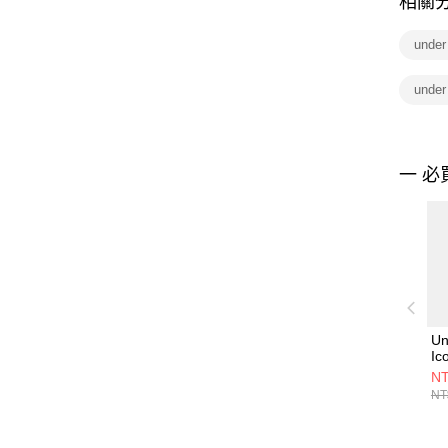
相關
unde
unde
一 必
Un
Ic
C
NT
60
NT