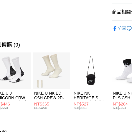
匯豐（
全盈+PAY
聯邦商
商品相關分
元大商
AFTEE先
玉山商
品牌
UN
相關說明
分享
台新國
【關於「A
男性商品
台灣樂
AFTEE
便利好安
運動類型
運送方式
價購 (9)
１．簡單
２．便利
7-11取貨
３．安心
每筆NT$1
【「AFT
宅配
１．於結帳
付」結帳
每筆NT$1
２．訂單
３．收到繳
付款後門
KE U J
NIKE U NK ED
NIKE NK
NIKE U N
／ATM／
NICORN CRW
CSH CREW 2P-
HERITAGE S
PLS CSH 
每筆NT$1
※ 請注意
R -160 男女 中
144 EMBRDY 男
SMIT 男女 側背包
144 DBL
$446
NT$365
NT$527
NT$284
絡購買商品
襪 FZ3393100
女 短統襪
BA5871010
襪 DH405
$550
NT$450
NT$650
NT$350
先享後付
FZ3073133
※ 交易是
是否繳費成
付客戶支