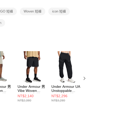
項】
恩沛科技股份有限公司提供之「AFTEE先享後付」服務完成之
RGO 短褲
Woven 短褲
icon 短褲
依本服務之必要範圍內提供個人資料，並將交易相關給付款項請
讓予恩沛科技股份有限公司。
個人資料處理事宜，請瀏覽以下網址：
n
ee.tw/terms/#terms3
年的使用者請事先徵得法定代理人或監護人之同意方可使用
E先享後付」，若未經同意申辦者引起之損失，本公司不負相關責
AFTEE先享後付」時，將依據個別帳號之用戶狀況，依本公司
核予不同之上限額度；若仍有額度不足之情形，本公司將視審查
用戶進行身份認證。
一人註冊多個帳號或使用他人資訊註冊。若發現惡意使用之情
科技股份有限公司將有權停止該用戶之使用額度並採取法律行
mour 男
Under Armour 男
Under Armour UA
Under Armour
en
Vibe Woven
Unstoppable
Explor Hike Carg
 短褲
Cargo 男 短褲
Cargo 女 長褲
男 短褲 6009176-
NT$2,140
NT$2,296
NT$2,060
289
1386560-001
1386481-001
390
NT$2,380
NT$3,280
NT$2,580