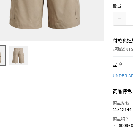
數量
付款與運
超取滿NT$
付款方式
品牌
信用卡一
UNDER A
信用卡分
商品特色
3 期 
商品編號
合作金
LINE Pay
11812144
華南商
Apple Pay
上海商
商品特色
國泰世
600966
悠遊付
臺灣中