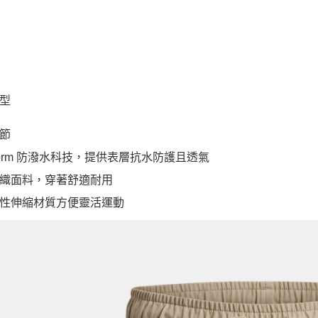
型
節
Storm 防潑水科技，提供表層抗水防護且透氣
織面料，穿著舒適耐用
性伸縮材質方便靈活運動