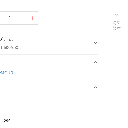
清除
紀錄
送方式
1,500免運
次付款
RMOUR
期付款
0 利率 每期
NT$760
21家銀行
庫商業銀行
第一商業銀行
業銀行
彰化商業銀行
業儲蓄銀行
台北富邦商業銀行
華商業銀行
兆豐國際商業銀行
1-299
小企業銀行
台中商業銀行