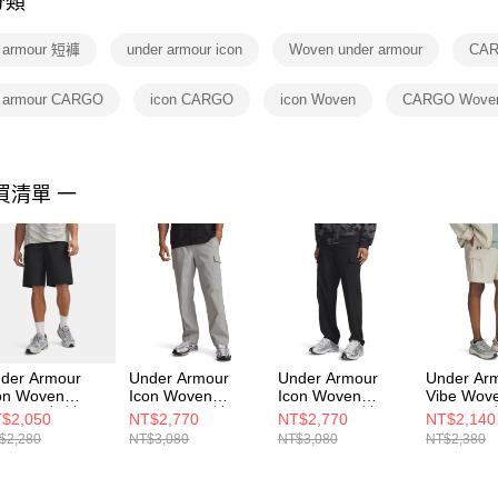
分類
【注意事
１．透過由
r armour 短褲
under armour icon
Woven under armour
CA
交易，需
求債權轉
２．關於
r armour CARGO
icon CARGO
icon Woven
CARGO Wove
https://aft
３．未成
「AFTE
任。
買清單 一
４．使用「
即時審查
結果請求
５．嚴禁
形，恩沛
動。
der Armour
Under Armour
Under Armour
Under Ar
on Woven
Icon Woven
Icon Woven
Vibe Wov
argo 男 短褲
Cargo 男 長褲
Cargo 男 長褲
Cargo 男
$2,050
NT$2,770
NT$2,770
NT$2,140
09661-001
6010977-069
6010977-001
1386560-
$2,280
NT$3,080
NT$3,080
NT$2,380