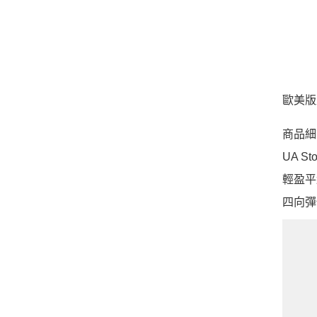
歐美版
商品細
UA 
輕盈平
四向彈