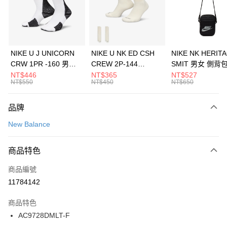
合作金庫商業銀行
第一商業銀行
LINE Pay
華南商業銀行
彰化商業銀行
Apple Pay
上海商業儲蓄銀行
台北富邦商業銀行
國泰世華商業銀行
兆豐國際商業銀行
悠遊付
臺灣中小企業銀行
台中商業銀行
NIKE U J UNICORN
NIKE U NK ED CSH
NIKE NK HERIT
匯豐（台灣）商業銀行
華泰商業銀行
CRW 1PR -160 男女
CREW 2P-144
SMIT 男女 側背
全盈+PAY
聯邦商業銀行
遠東國際商業銀行
中統襪 FZ3393100
EMBRDY 男女 短統襪
BA5871010
NT$446
NT$365
NT$527
元大商業銀行
永豐商業銀行
NT$550
NT$450
NT$650
AFTEE先享後付
FZ3073133
玉山商業銀行
星展（台灣）商業銀行
相關說明
台新國際商業銀行
中國信託商業銀行
品牌
【關於「AFTEE先享後付」】
台灣樂天信用卡公司
AFTEE先享後付是「在收到商品之後才付款」的支付方式。 讓您購物簡單
運送方式
New Balance
便利好安心！
１．簡單：不需註冊會員、不需綁卡、不需儲值。
7-11取貨(快速到店)
２．便利：只要手機號碼，簡訊認證，即可結帳。
商品特色
每筆NT$100，滿NT$1,500(含以上)免運費
３．安心：先確認商品／服務後，再付款。
商品編號
宅配
【「AFTEE先享後付」結帳流程】
１．於結帳方式選擇「AFTEE先享後付」後，將跳轉至「AFTEE先享後付」
11784142
每筆NT$100，滿NT$1,500(含以上)免運費
結帳頁面，進行簡訊認證並確認金額後，即可完成結帳。
２．訂單成立數日內，您將收到繳費通知簡訊。
商品特色
付款後門市自取
３．收到繳費通知簡訊後14天內，點擊此簡訊中的連結，可透過四大超商／
AC9728DMLT-F
每筆NT$100，滿NT$1,500(含以上)免運費
ATM／網路銀行／等多元方式進行付款，方視為交易完成。
※ 請注意：結帳手續完成當下不需立刻繳費，但若您需要取消訂單，請聯絡