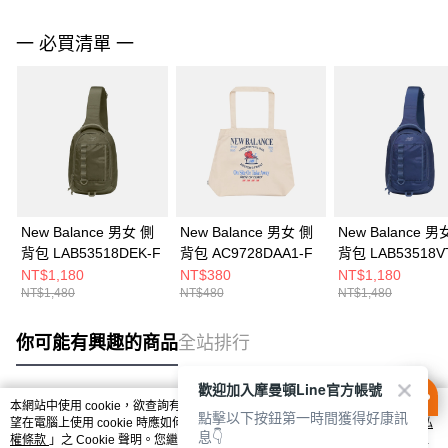
一 必買清單 一
New Balance 男女 側
New Balance 男女 側
New Balance 男
背包 LAB53518DEK-F
背包 AC9728DAA1-F
背包 LAB53518VT
NT$1,180
NT$380
NT$1,180
NT$1,480
NT$480
NT$1,480
你可能有興趣的商品
全站排行
歡迎加入摩曼頓Line官方帳號
本網站中使用 cookie，欲查詢有關本網站使用 cookie 方式之詳情，及若您不希
點擊以下按鈕第一時間獲得好康訊
熱門標籤
望在電腦上使用 cookie 時應如何變更電腦的 cookie 設定，請參閱本網站「
隱私
息👇
權條款
」之 Cookie 聲明。您繼續使用本網站即表示您同意本公司得按本網站使