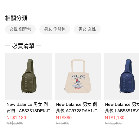
購買商品的店家。未經商家同意取消之訂單仍視為有效，需透過AFTEE先享
後付繳納相關費用。
※ 交易是否成功請以「AFTEE先享後付 」之結帳頁面顯示為準，若有關於
相關分類
是否繳費成功／繳費後需取消欲退款等相關疑問，請聯繫「AFTEE先享後付
客戶支援中心」
https://netprotections.freshdesk.com/support/home
女性 側背包
男女 側背包
男女 女性
【注意事項】
１．透過由恩沛科技股份有限公司提供之「AFTEE先享後付」服務完成之交
一 必買清單 一
易，需依本服務之必要範圍內提供個人資料，並將交易相關給付款項請求債
權轉讓予恩沛科技股份有限公司。
２．關於個人資料處理事宜，請瀏覽以下網址：
https://aftee.tw/terms/#terms3
３．未成年的使用者請事先徵得法定代理人或監護人之同意方可使用
「AFTEE先享後付」，若未經同意申辦者引起之損失，本公司不負相關責
任。
４．使用「AFTEE先享後付」時，將依據個別帳號之用戶狀況，依本公司即
時審查核予不同之上限額度；若仍有額度不足之情形，本公司將視審查結果
請求用戶進行身份認證。
New Balance 男女 側
New Balance 男女 側
New Balance 男
５．嚴禁一人註冊多個帳號或使用他人資訊註冊。若發現惡意使用之情形，
背包 LAB53518DEK-F
背包 AC9728DAA1-F
背包 LAB53518VT
恩沛科技股份有限公司將有權停止該用戶之使用額度並採取法律行動。
NT$1,180
NT$380
NT$1,180
NT$1,480
NT$480
NT$1,480