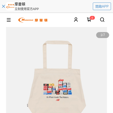
摩曼頓
開啟APP
立刻使用官方APP
0
1
/
7