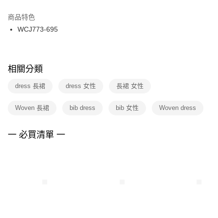
結帳頁面，進行簡訊認證並確認金額後，即可完成結帳。
２．訂單成立數日內，您將收到繳費通知簡訊。
商品特色
付款後門市自取
３．收到繳費通知簡訊後14天內，點擊此簡訊中的連結，可透過四大超商／
WCJ773-695
每筆NT$100，滿NT$1,500(含以上)免運費
ATM／網路銀行／等多元方式進行付款，方視為交易完成。
※ 請注意：結帳手續完成當下不需立刻繳費，但若您需要取消訂單，請聯絡
購買商品的店家。未經商家同意取消之訂單仍視為有效，需透過AFTEE先享
後付繳納相關費用。
※ 交易是否成功請以「AFTEE先享後付 」之結帳頁面顯示為準，若有關於
相關分類
是否繳費成功／繳費後需取消欲退款等相關疑問，請聯繫「AFTEE先享後付
客戶支援中心」
https://netprotections.freshdesk.com/support/home
dress 長裙
dress 女性
長裙 女性
【注意事項】
Woven 長裙
bib dress
bib 女性
Woven dress
１．透過由恩沛科技股份有限公司提供之「AFTEE先享後付」服務完成之交
易，需依本服務之必要範圍內提供個人資料，並將交易相關給付款項請求債
權轉讓予恩沛科技股份有限公司。
一 必買清單 一
２．關於個人資料處理事宜，請瀏覽以下網址：
https://aftee.tw/terms/#terms3
３．未成年的使用者請事先徵得法定代理人或監護人之同意方可使用
「AFTEE先享後付」，若未經同意申辦者引起之損失，本公司不負相關責
任。
４．使用「AFTEE先享後付」時，將依據個別帳號之用戶狀況，依本公司即
時審查核予不同之上限額度；若仍有額度不足之情形，本公司將視審查結果
請求用戶進行身份認證。
５．嚴禁一人註冊多個帳號或使用他人資訊註冊。若發現惡意使用之情形，
恩沛科技股份有限公司將有權停止該用戶之使用額度並採取法律行動。