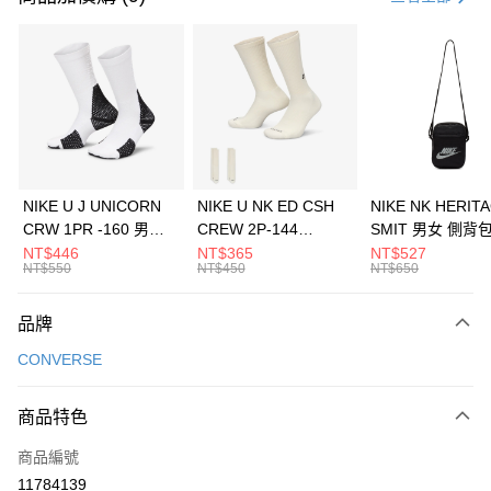
信用卡分期付款
3 期 0 利率 每期
NT$763
21家銀行
合作金庫商業銀行
第一商業銀行
LINE Pay
華南商業銀行
彰化商業銀行
Apple Pay
上海商業儲蓄銀行
台北富邦商業銀行
國泰世華商業銀行
兆豐國際商業銀行
悠遊付
臺灣中小企業銀行
台中商業銀行
NIKE U J UNICORN
NIKE U NK ED CSH
NIKE NK HERIT
匯豐（台灣）商業銀行
華泰商業銀行
CRW 1PR -160 男女
CREW 2P-144
SMIT 男女 側背
全盈+PAY
聯邦商業銀行
遠東國際商業銀行
中統襪 FZ3393100
EMBRDY 男女 短統襪
BA5871010
NT$446
NT$365
NT$527
元大商業銀行
永豐商業銀行
NT$550
NT$450
NT$650
AFTEE先享後付
FZ3073133
玉山商業銀行
星展（台灣）商業銀行
相關說明
台新國際商業銀行
中國信託商業銀行
品牌
【關於「AFTEE先享後付」】
台灣樂天信用卡公司
AFTEE先享後付是「在收到商品之後才付款」的支付方式。 讓您購物簡單
運送方式
CONVERSE
便利好安心！
１．簡單：不需註冊會員、不需綁卡、不需儲值。
7-11取貨(快速到店)
２．便利：只要手機號碼，簡訊認證，即可結帳。
商品特色
每筆NT$100，滿NT$1,500(含以上)免運費
３．安心：先確認商品／服務後，再付款。
商品編號
宅配
【「AFTEE先享後付」結帳流程】
１．於結帳方式選擇「AFTEE先享後付」後，將跳轉至「AFTEE先享後付」
11784139
每筆NT$100，滿NT$1,500(含以上)免運費