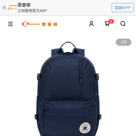
摩曼頓
開啟APP
立刻使用官方APP
0
1
/
9