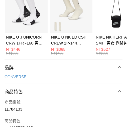
3 期 0 利率 每期
NT$530
21家銀行
合作金庫商業銀行
第一商業銀行
LINE Pay
華南商業銀行
彰化商業銀行
Apple Pay
上海商業儲蓄銀行
台北富邦商業銀行
國泰世華商業銀行
兆豐國際商業銀行
悠遊付
臺灣中小企業銀行
台中商業銀行
NIKE U J UNICORN
NIKE U NK ED CSH
NIKE NK HERIT
匯豐（台灣）商業銀行
華泰商業銀行
CRW 1PR -160 男女
CREW 2P-144
SMIT 男女 側背
全盈+PAY
聯邦商業銀行
遠東國際商業銀行
中統襪 FZ3393100
EMBRDY 男女 短統襪
BA5871010
NT$446
NT$365
NT$527
元大商業銀行
永豐商業銀行
NT$550
NT$450
NT$650
AFTEE先享後付
FZ3073133
玉山商業銀行
星展（台灣）商業銀行
相關說明
台新國際商業銀行
中國信託商業銀行
品牌
【關於「AFTEE先享後付」】
台灣樂天信用卡公司
AFTEE先享後付是「在收到商品之後才付款」的支付方式。 讓您購物簡單
運送方式
CONVERSE
便利好安心！
１．簡單：不需註冊會員、不需綁卡、不需儲值。
7-11取貨(快速到店)
２．便利：只要手機號碼，簡訊認證，即可結帳。
商品特色
每筆NT$100，滿NT$1,500(含以上)免運費
３．安心：先確認商品／服務後，再付款。
商品編號
宅配
【「AFTEE先享後付」結帳流程】
１．於結帳方式選擇「AFTEE先享後付」後，將跳轉至「AFTEE先享後付」
11784133
每筆NT$100，滿NT$1,500(含以上)免運費
結帳頁面，進行簡訊認證並確認金額後，即可完成結帳。
２．訂單成立數日內，您將收到繳費通知簡訊。
商品特色
付款後門市自取
３．收到繳費通知簡訊後14天內，點擊此簡訊中的連結，可透過四大超商／