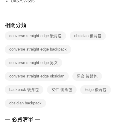
UA5797-695
每筆NT$100，滿NT$1,500(含以上)免運費
ATM／網路銀行／等多元方式進行付款，方視為交易完成。
※ 請注意：結帳手續完成當下不需立刻繳費，但若您需要取消訂單，請聯絡
購買商品的店家。未經商家同意取消之訂單仍視為有效，需透過AFTEE先享
後付繳納相關費用。
※ 交易是否成功請以「AFTEE先享後付 」之結帳頁面顯示為準，若有關於
相關分類
是否繳費成功／繳費後需取消欲退款等相關疑問，請聯繫「AFTEE先享後付
客戶支援中心」
https://netprotections.freshdesk.com/support/home
converse straight edge 後背包
obsidian 後背包
【注意事項】
converse straight edge backpack
１．透過由恩沛科技股份有限公司提供之「AFTEE先享後付」服務完成之交
易，需依本服務之必要範圍內提供個人資料，並將交易相關給付款項請求債
權轉讓予恩沛科技股份有限公司。
converse straight edge 男女
２．關於個人資料處理事宜，請瀏覽以下網址：
https://aftee.tw/terms/#terms3
converse straight edge obsidian
男女 後背包
３．未成年的使用者請事先徵得法定代理人或監護人之同意方可使用
「AFTEE先享後付」，若未經同意申辦者引起之損失，本公司不負相關責
任。
backpack 後背包
女性 後背包
Edge 後背包
４．使用「AFTEE先享後付」時，將依據個別帳號之用戶狀況，依本公司即
時審查核予不同之上限額度；若仍有額度不足之情形，本公司將視審查結果
obsidian backpack
請求用戶進行身份認證。
５．嚴禁一人註冊多個帳號或使用他人資訊註冊。若發現惡意使用之情形，
恩沛科技股份有限公司將有權停止該用戶之使用額度並採取法律行動。
一 必買清單 一