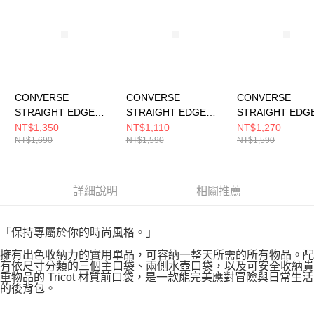
CONVERSE
CONVERSE
CONVERSE
STRAIGHT EDGE
STRAIGHT EDGE
STRAIGHT EDG
ELITE BACKPACK
BACKPACK PAPYRUS
BACKPACK BLU
NT$1,350
NT$1,110
NT$1,270
NT$1,690
NT$1,590
NT$1,590
OBSIDIAN 男女 後背
男女 後背包 UA5797-
HUSH 男女 後背
包 UA5888-695
G4N
UA5797-AIU
詳細說明
相關推薦
「保持專屬於你的時尚風格。」
擁有出色收納力的實用單品，可容納一整天所需的所有物品。配
有依尺寸分類的三個主口袋、兩側水壺口袋，以及可安全收納貴
重物品的 Tricot 材質前口袋，是一款能完美應對冒險與日常生活
的後背包。