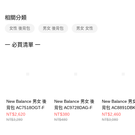
購買商品的店家。未經商家同意取消之訂單仍視為有效，需透過AFTEE先享
後付繳納相關費用。
※ 交易是否成功請以「AFTEE先享後付 」之結帳頁面顯示為準，若有關於
相關分類
是否繳費成功／繳費後需取消欲退款等相關疑問，請聯繫「AFTEE先享後付
客戶支援中心」
https://netprotections.freshdesk.com/support/home
女性 後背包
男女 後背包
男女 女性
【注意事項】
１．透過由恩沛科技股份有限公司提供之「AFTEE先享後付」服務完成之交
一 必買清單 一
易，需依本服務之必要範圍內提供個人資料，並將交易相關給付款項請求債
權轉讓予恩沛科技股份有限公司。
２．關於個人資料處理事宜，請瀏覽以下網址：
https://aftee.tw/terms/#terms3
３．未成年的使用者請事先徵得法定代理人或監護人之同意方可使用
「AFTEE先享後付」，若未經同意申辦者引起之損失，本公司不負相關責
任。
４．使用「AFTEE先享後付」時，將依據個別帳號之用戶狀況，依本公司即
時審查核予不同之上限額度；若仍有額度不足之情形，本公司將視審查結果
請求用戶進行身份認證。
New Balance 男女 後
New Balance 男女 後
New Balance 男
５．嚴禁一人註冊多個帳號或使用他人資訊註冊。若發現惡意使用之情形，
背包 AC7518OGT-F
背包 AC9728DAG-F
背包 AC8891DBK
恩沛科技股份有限公司將有權停止該用戶之使用額度並採取法律行動。
NT$2,620
NT$380
NT$2,460
NT$3,280
NT$480
NT$3,080