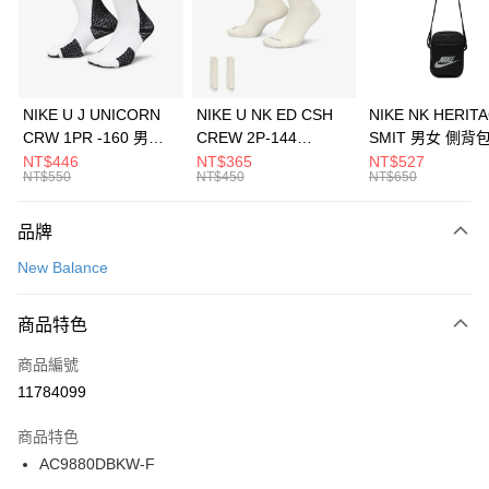
合作金庫商業銀行
第一商業銀行
LINE Pay
華南商業銀行
彰化商業銀行
Apple Pay
上海商業儲蓄銀行
台北富邦商業銀行
國泰世華商業銀行
兆豐國際商業銀行
悠遊付
臺灣中小企業銀行
台中商業銀行
NIKE U J UNICORN
NIKE U NK ED CSH
NIKE NK HERIT
匯豐（台灣）商業銀行
華泰商業銀行
CRW 1PR -160 男女
CREW 2P-144
SMIT 男女 側背
全盈+PAY
聯邦商業銀行
遠東國際商業銀行
中統襪 FZ3393100
EMBRDY 男女 短統襪
BA5871010
NT$446
NT$365
NT$527
元大商業銀行
永豐商業銀行
NT$550
NT$450
NT$650
AFTEE先享後付
FZ3073133
玉山商業銀行
星展（台灣）商業銀行
相關說明
台新國際商業銀行
中國信託商業銀行
品牌
【關於「AFTEE先享後付」】
台灣樂天信用卡公司
AFTEE先享後付是「在收到商品之後才付款」的支付方式。 讓您購物簡單
運送方式
New Balance
便利好安心！
１．簡單：不需註冊會員、不需綁卡、不需儲值。
7-11取貨(快速到店)
２．便利：只要手機號碼，簡訊認證，即可結帳。
商品特色
每筆NT$100，滿NT$1,500(含以上)免運費
３．安心：先確認商品／服務後，再付款。
商品編號
宅配
【「AFTEE先享後付」結帳流程】
１．於結帳方式選擇「AFTEE先享後付」後，將跳轉至「AFTEE先享後付」
11784099
每筆NT$100，滿NT$1,500(含以上)免運費
結帳頁面，進行簡訊認證並確認金額後，即可完成結帳。
２．訂單成立數日內，您將收到繳費通知簡訊。
商品特色
付款後門市自取
３．收到繳費通知簡訊後14天內，點擊此簡訊中的連結，可透過四大超商／
AC9880DBKW-F
每筆NT$100，滿NT$1,500(含以上)免運費
ATM／網路銀行／等多元方式進行付款，方視為交易完成。
※ 請注意：結帳手續完成當下不需立刻繳費，但若您需要取消訂單，請聯絡