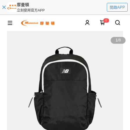
摩曼頓
開啟APP
立刻使用官方APP
0
1
/
8