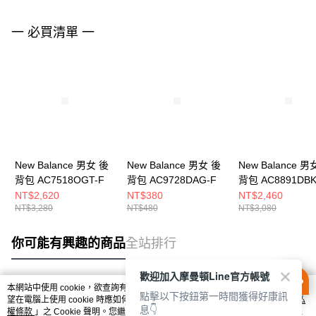
一 必買清單 一
New Balance 男女 後
New Balance 男女 後
New Balance 男
背包 AC7518OGT-F
背包 AC9728DAG-F
背包 AC8891DBK
NT$2,620
NT$380
NT$2,460
NT$3,280
NT$480
NT$3,080
你可能有興趣的商品
全站排行
歡迎加入摩曼頓Line官方帳號
本網站中使用 cookie，欲查詢有關本網站使用 cookie 方式之詳情，及若您不希
點擊以下按鈕第一時間獲得好康訊
熱門標籤
望在電腦上使用 cookie 時應如何變更電腦的 cookie 設定，請參閱本網站「
隱私
息👇
權條款
」之 Cookie 聲明。您繼續使用本網站即表示您同意本公司得按本網站使